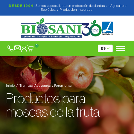
¡DESDE 1994!
Somos especialistas en protección de plantas en Agricultura
Ecológica y Producción Integrada.
Insecticidas Biológicos y Vegetales
Fungicidas y Elicitores
0
Confusión Sexual
Trampas, Atrayentes y Feromonas
Trampas tipo Delta, tipo Embudo y tipo de Agua
Inicio
Trampas, Atrayentes y Feromonas
Trampas tipo Pitfall
Trampas tipo delta
Productos para
Trampas tipo Refugio
Trampa tipo embudo
Trampas cromotrópicas
moscas de la fruta
Trampas tipo de agua
Trampas solo para Plagas Forestales
Para exteriores
Productos para moscas de la fruta
Para invernaderos