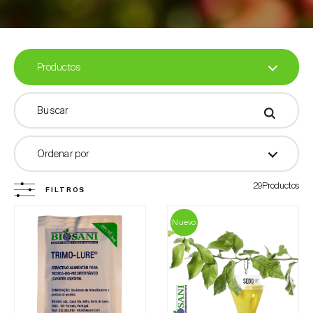
Trampas
Atrayentes
Feromonas en cápsulas
Productos
Biofertilizantes
Todos los Productos
Ordenar por
Varios
29Productos
FILTROS
Filtrar por
Nuevo
Productos con Etiqueta Biosani
Cultivos