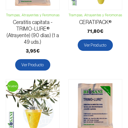
Acelga (
Beta vulgaris var. cicla
)
Trampas, Atrayentes y Feromonas
Trampas, Atrayentes y Feromonas
Ceratitis capitata -
CERATIPACK®
Aguacate (
Persea americana
)
TRIMO-LURE®
71,80€
Albaricoquero (
Prunus armeniaca
)
(Atrayente) (90 días) (1 a
49 uds.)
Anacardo (
Anacardium occidentale
)
Ver Producto
3,95€
Arándano (
Vaccinium spp.
)
Berenjena (
Solanum melongena
)
Ver Producto
Berenjena africana (
Solanum aethiopicum
)
Cacaotero (
Theobroma cacao
)
Nuevo
Cafeto (
Coffea spp.
)
Calabacín (
Cucurbita pepo
)
Calabaza (
Cucurbita spp.
)
Caqui (
Diospyros spp.
)
Plagas