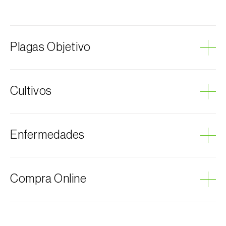
Plagas Objetivo
Mosca del olivo
Cultivos
Olivo
Enfermedades
Podredumbre gris
Compra Online
Los productos Biosani se pueden encargar por
internet, a través del carrito de compras en cada