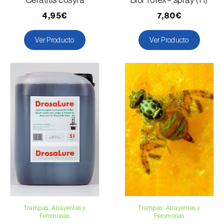
Ceratitis cosyra
BioProtex® spray (1 l)
4,95€
7,80€
Ver Producto
Ver Producto
Trampas, Atrayentes y
Trampas, Atrayentes y
Feromonas
Feromonas