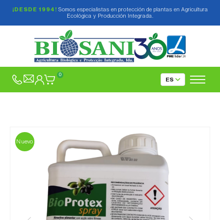
¡DESDE 1994!
Somos especialistas en protección de plantas en Agricultura
Ecológica y Producción Integrada.
0
Nuevo