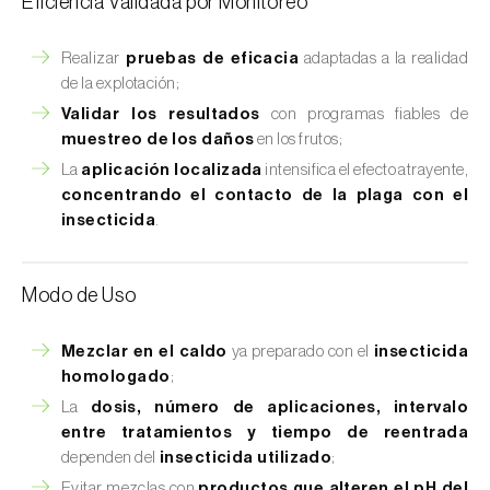
Eficiencia Validada por Monitoreo
Realizar
pruebas de eficacia
adaptadas a la realidad
de la explotación;
Validar los resultados
con programas fiables de
muestreo de los daños
en los frutos;
La
aplicación localizada
intensifica el efecto atrayente,
concentrando el contacto de la plaga con el
insecticida
.
Modo de Uso
Mezclar en el caldo
ya preparado con el
insecticida
homologado
;
La
dosis, número de aplicaciones, intervalo
entre tratamientos y tiempo de reentrada
dependen del
insecticida utilizado
;
Evitar mezclas con
productos que alteren el pH del