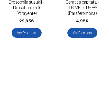
Drosophila suzukii -
Ceratitis capitata -
DrosaLure (5 l)
TRIMEDLURE®
(Atrayente)
(Paraferomona)
29,95€
4,95€
Ver Producto
Ver Producto