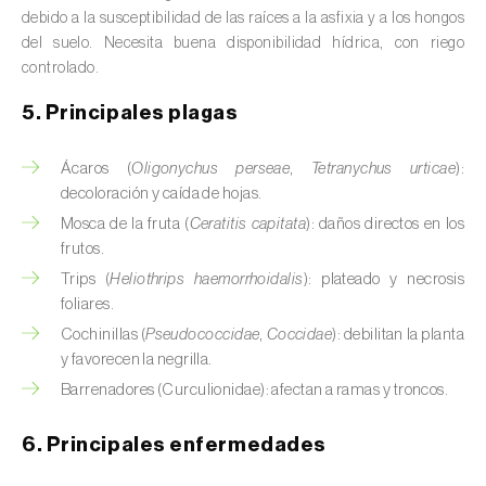
Avena (
Avena sativa
)
debido a la susceptibilidad de las raíces a la asfixia y a los hongos
del suelo. Necesita buena disponibilidad hídrica, con riego
Batata dulce (
Ipomoea batatas
)
controlado.
Begonia (
Hillebrandia sandwicensis e
5. Principales plagas
Begonia spp.
)
Ácaros (
Oligonychus perseae
,
Tetranychus urticae
):
Berenjena (
Solanum melongena
)
decoloración y caída de hojas.
Mosca de la fruta (
Ceratitis capitata
): daños directos en los
Berenjena africana (
Solanum aethiopicum
)
frutos.
Berro (
Nasturtium officinale
)
Trips (
Heliothrips haemorrhoidalis
): plateado y necrosis
foliares.
Boj (
Buxus sempervirens L.
)
Cochinillas (
Pseudococcidae
,
Coccidae
): debilitan la planta
y favorecen la negrilla.
Cacahuete (
Arachis hypogaea
)
Barrenadores (Curculionidae): afectan a ramas y troncos.
Cacaotero (
Theobroma cacao
)
6. Principales enfermedades
Cafeto (
Coffea spp.
)