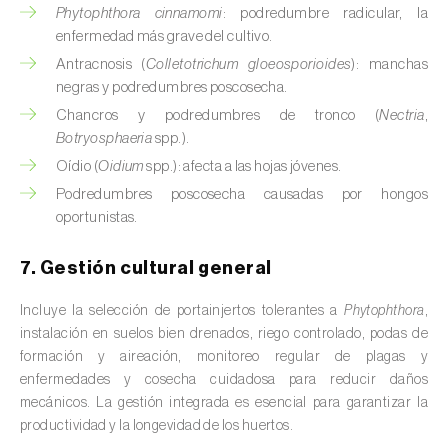
Phytophthora cinnamomi
: podredumbre radicular, la
Calabacín (
Cucurbita pepo
)
enfermedad más grave del cultivo.
Antracnosis (
Colletotrichum gloeosporioides
): manchas
Calabaza (
Cucurbita spp.
)
negras y podredumbres poscosecha.
Chancros y podredumbres de tronco (
Nectria
,
Caña de azúcar (
Saccharum spp.
)
Botryosphaeria
spp.).
Cáñamo / Cannabis (
Cannabis sativa
)
Oídio (
Oidium
spp.): afecta a las hojas jóvenes.
Podredumbres poscosecha causadas por hongos
Caqui (
Diospyros spp.
)
oportunistas.
Carambola (
Averrhoa carambola
)
7. Gestión cultural general
Carpe europeo (
Carpinus betulus
)
Incluye la selección de portainjertos tolerantes a
Phytophthora
,
instalación en suelos bien drenados, riego controlado, podas de
Castaño (
Castanea sativa
)
formación y aireación, monitoreo regular de plagas y
enfermedades y cosecha cuidadosa para reducir daños
Cebada (
Hordeum vulgare
)
mecánicos. La gestión integrada es esencial para garantizar la
Cebolla (
Allium cepa
)
productividad y la longevidad de los huertos.