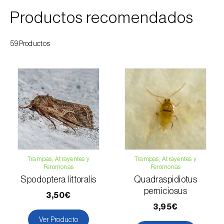
Colza (
Brassica napus
)
Productos recomendados
Crisantemo (
Chrysanthemum spp.
)
59Productos
Drácena (
Dracaena spp.
)
Encina (
Quercus ilex e Quercus rotundifolia
)
Endivia (
Cichorium intybus
)
Espárrago (
Asparagus officinalis
)
Espinaca (
Spinacia oleracea
)
Trampas, Atrayentes y
Trampas, Atrayentes y
Feijoa (
Feijoa sellowiana
)
Feromonas
Feromonas
Spodoptera littoralis
Quadraspidiotus
Frambuesa (
Rubus idaeus
)
perniciosus
3,50€
Frambuesa negra (
Rubus occidentalis
)
3,95€
Ver Producto