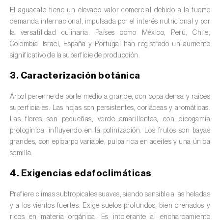
valas, canais, açudes, barragens e estações
El aguacate tiene un elevado valor comercial debido a la fuerte
de tratamento de águas residuais
)
demanda internacional, impulsada por el interés nutricional y por
la versatilidad culinaria. Países como México, Perú, Chile,
Anacardo (
Anacardium occidentale
)
Colombia, Israel, España y Portugal han registrado un aumento
significativo de la superficie de producción.
Apio (
Apium graveolens
)
3. Caracterización botánica
Arándano (
Vaccinium spp.
)
Árbol perenne de porte medio a grande, con copa densa y raíces
Áreas no cultivadas (
-
)
superficiales. Las hojas son persistentes, coriáceas y aromáticas.
Las flores son pequeñas, verde amarillentas, con dicogamia
Aromáticas, condimentarias y medicinales
protogínica, influyendo en la polinización. Los frutos son bayas
(
Coriandrum, Petroselinum, Mentha, Ocimum,
grandes, con epicarpo variable, pulpa rica en aceites y una única
Artemisia, Foeniculum, Laurus, Majorana,
semilla.
Melissa, Pimpinella, Rosmarinus e outras
)
4. Exigencias edafoclimáticas
Arroz (
Oryza spp.
)
Prefiere climas subtropicales suaves, siendo sensible a las heladas
Avellano (
Corylus avellana L.
)
y a los vientos fuertes. Exige suelos profundos, bien drenados y
ricos en materia orgánica. Es intolerante al encharcamiento