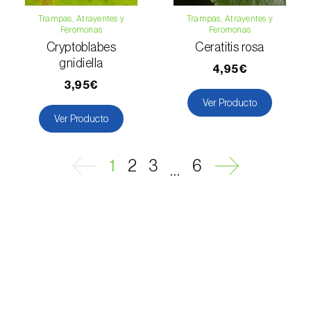
Mango (
Mangifera indica
)
Trampas, Atrayentes y
Trampas, Atrayentes y
Feromonas
Feromonas
Manzano (
Malus domestica
)
Cryptoblabes
Ceratitis rosa
gnidiella
Maracuyá (
Passiflora edulis
)
4,95€
3,95€
Melocotonero (
Prunus persica
)
Ver Producto
Ver Producto
Melón (
Cucumis melo
)
Melón cantalupo (
Cucumis melo: var.
1
2
3
6
...
reticulatus, var. cantalupensis e var. inodorus
)
Membrillero (
Cydonia oblonga
)
Mijo común (
Panicum miliaceum
)
Mijo perla (
Pennisetum glaucum
)
Morera (
Morus spp.
)