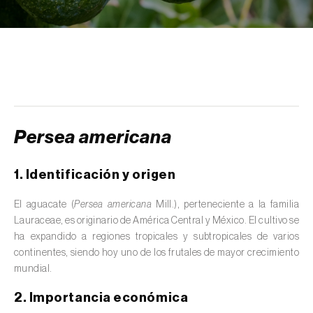
scolymus
)
Alcaravea (
Carum carvi
)
Alcornoque (
Quercus suber
)
Alerce (
Larix spp.
)
Alfalfa (
Medicago sativa
)
Persea americana
Algarrobo (
Ceratonia siliqua
)
1. Identificación y origen
Algodonero (
Gossypium spp.
)
El aguacate (
Persea americana
Mill.), perteneciente a la familia
Aliso (
Alnus glutinosa
)
Lauraceae, es originario de América Central y México. El cultivo se
ha expandido a regiones tropicales y subtropicales de varios
Almendro (
Prunus dulcis
)
continentes, siendo hoy uno de los frutales de mayor crecimiento
mundial.
Altramuz (
Lupinus spp.
)
2. Importancia económica
Ambientes acuáticos (
Pântanos, lagoas,