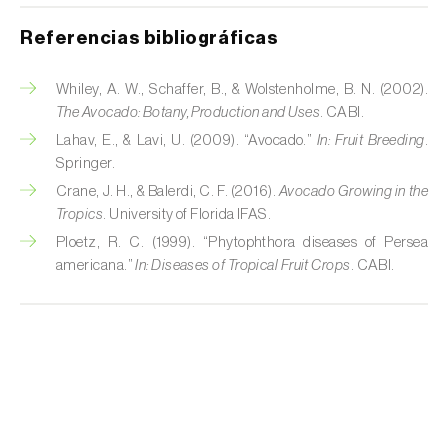
Cedro (
Cedrus spp.
)
Referencias bibliográficas
Centeno (
Secale cereale
)
Whiley, A. W., Schaffer, B., & Wolstenholme, B. N. (2002).
Cerezo (
Prunus avium L.
)
The Avocado: Botany, Production and Uses
. CABI.
Lahav, E., & Lavi, U. (2009). “Avocado.”
In:
Fruit Breeding
.
Chirimoya (
Annona spp.
)
Springer.
Crane, J. H., & Balerdi, C. F. (2016).
Avocado Growing in the
Chirivía (
Pastinaca sativa
)
Tropics
. University of Florida IFAS.
Ciruelo (
Prunus domestica L.
)
Ploetz, R. C. (1999). “Phytophthora diseases of Persea
americana.”
In:
Diseases of Tropical Fruit Crops
. CABI.
Cítricos (
Citrus spp.
)
Clavel (
Dianthus caryophyllus
)
Cocotero (
Cocos nucifera
)
Col (
Brassica oleracea
)