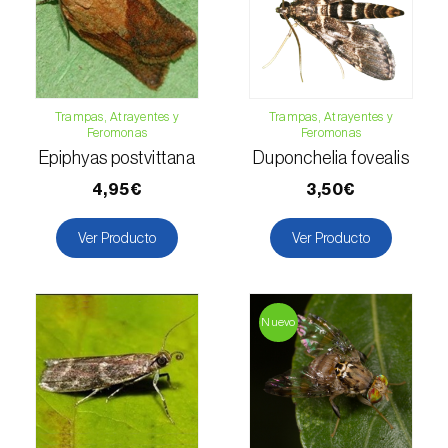
Levístico (
Levisticum officinale
)
Lichi (
Litchi chinensis
)
Limón (
Citrus limon
)
Trampas, Atrayentes y
Trampas, Atrayentes y
Feromonas
Feromonas
Lino (
Linum usitatissimum
)
Epiphyas postvittana
Duponchelia fovealis
4,95€
3,50€
Lulo / Naranjilla (
Solanum quitoense
)
Lúpulo (
Humulus lupulus
)
Ver Producto
Ver Producto
Macadamia (
Macadamia spp.
)
Madroño (
Arbutus unedo
)
Nuevo
Maíz (
Zea mays
)
Mandioca (
Manihot esculenta
)