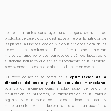
Espinaca (
Spinacia oleracea
)
Feijoa (
Feijoa sellowiana
)
Frambuesa (
Rubus idaeus
)
Frambuesa negra (
Rubus occidentalis
)
Los biofertilizantes constituyen una categoría avanzada de
Fresa (
Fragaria spp.
)
productos de base biológica destinados a mejorar la nutrición de
las plantas, la funcionalidad del suelo y la eficiencia global de los
Fresno (
Fraxinus spp.
)
sistemas de producción. Estas formulaciones integran
Garbanzo (
Cicer arietinum
)
microorganismos benéficos, compuestos orgánicos bioactivos o
sustancias naturales que actúan directamente en la rizosfera,
Gerbera (
Gerbera
)
promoviendo procesos esenciales para el crecimiento vegetal.
Girasol (
Helianthus annuus
)
Su modo de acción se centra en la
optimización de la
Granado (
Punica granatum
)
dinámica del suelo y de la actividad microbiana
,
potenciando fenómenos como la solubilización de fósforo, la
Grosellero (
Ribes uva-crispa
)
movilización de nutrientes, la mineralización de la materia
Grosellero negro (
Ribes nigrum
)
orgánica y el aumento de la disponibilidad de macro y
Guayabo (
Psidium guajava
)
micronutrientes. Muchos biofertilizantes estimulan además la