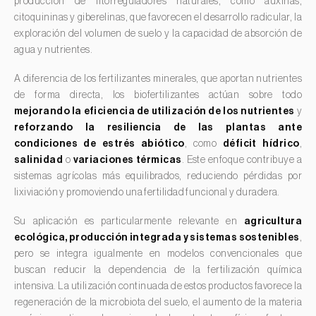
producción de fitorreguladores naturales, como auxinas,
Guindilla, chile y rocoto (
Capsicum annuum, C. frutescens
citoquininas y giberelinas, que favorecen el desarrollo radicular, la
e C. pubescens
)
exploración del volumen de suelo y la capacidad de absorción de
Guisante (
Pisum sativum
)
agua y nutrientes.
Haba (
Vicia faba
)
A diferencia de los fertilizantes minerales, que aportan nutrientes
Higuera (
Ficus carica
)
de forma directa, los biofertilizantes actúan sobre todo
mejorando la eficiencia de utilización de los nutrientes
y
Jazmín (
Jasminum officinale
)
reforzando la resiliencia de las plantas ante
Judia común (
Phaseolus vulgaris
)
condiciones de estrés abiótico
, como
déficit hídrico
,
salinidad
o
variaciones térmicas
. Este enfoque contribuye a
Judia de ojo negro (
Vigna spp.
)
sistemas agrícolas más equilibrados, reduciendo pérdidas por
Kiwi (
Actinidia deliciosa
)
lixiviación y promoviendo una fertilidad funcional y duradera.
Laurel (
Laurus nobilis
)
Su aplicación es particularmente relevante en
agricultura
Lechuga (
Lactuca sativa
)
ecológica, producción integrada y sistemas sostenibles
,
pero se integra igualmente en modelos convencionales que
Lenteja (
Lens culinaris
)
buscan reducir la dependencia de la fertilización química
Levístico (
Levisticum officinale
)
intensiva. La utilización continuada de estos productos favorece la
regeneración de la microbiota del suelo, el aumento de la materia
Lichi (
Litchi chinensis
)