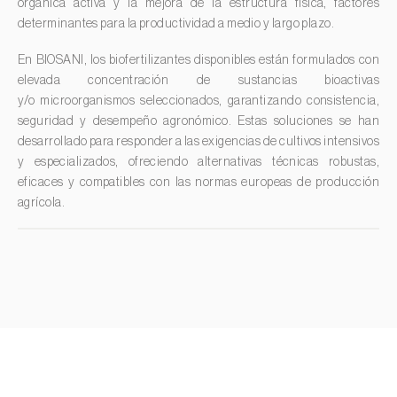
orgánica activa y la mejora de la estructura física, factores
Limón (
Citrus limon
)
determinantes para la productividad a medio y largo plazo.
Lino (
Linum usitatissimum
)
En BIOSANI, los biofertilizantes disponibles están formulados con
elevada concentración de sustancias bioactivas
Lulo / Naranjilla (
Solanum quitoense
)
y/o microorganismos seleccionados, garantizando consistencia,
Lúpulo (
Humulus lupulus
)
seguridad y desempeño agronómico. Estas soluciones se han
Macadamia (
Macadamia spp.
)
desarrollado para responder a las exigencias de cultivos intensivos
y especializados, ofreciendo alternativas técnicas robustas,
Madroño (
Arbutus unedo
)
eficaces y compatibles con las normas europeas de producción
Maíz (
Zea mays
)
agrícola.
Mandioca (
Manihot esculenta
)
Mango (
Mangifera indica
)
Manzano (
Malus domestica
)
Maracuyá (
Passiflora edulis
)
Melocotonero (
Prunus persica
)
Melón (
Cucumis melo
)