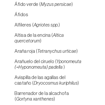
Áfido verde (
Myzus persicae
)
Áfidos
Alfileres (
Agriotes spp.
)
Altisa de la encina (
Altica
quercetorum
)
Araña roja (
Tetranychus urticae
)
Arañuelo del ciruelo (
Yponomeuta
(=Hyponomeuta) padella
)
Avispilla de las agallas del
castaño (
Dryocosmus kuriphilus
)
Barrenador de la alcachofa
(
Gortyna xanthenes
)