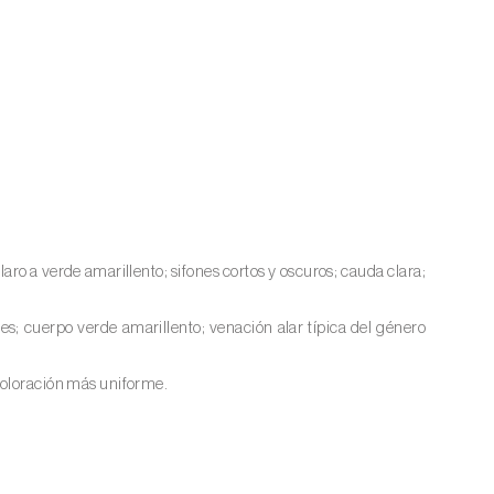
ro a verde amarillento; sifones cortos y oscuros; cauda clara;
es; cuerpo verde amarillento; venación alar típica del género
coloración más uniforme.