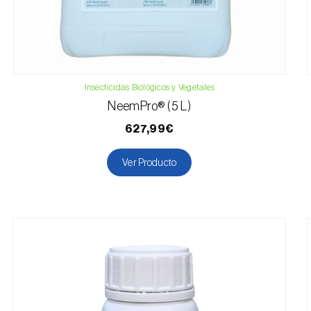
Insecticidas Biológicos y Vegetales
NeemPro® (5 L)
627,99€
Ver Producto