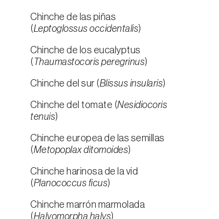
Chinche de las piñas
(
Leptoglossus occidentalis
)
Chinche de los eucalyptus
(
Thaumastocoris peregrinus
)
Chinche del sur (
Blissus insularis
)
Chinche del tomate (
Nesidiocoris
tenuis
)
Chinche europea de las semillas
(
Metopoplax ditomoides
)
Chinche harinosa de la vid
(
Planococcus ficus
)
Chinche marrón marmolada
(
Halyomorpha halys
)