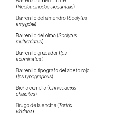
Barrenador del tomate
(
Neoleucinodes elegantalis
)
Barrenillo del almendro (
Scolytus
amygdali
)
Barrenillo del olmo (
Scolytus
multistriatus
)
Barrenillo grabador (
Ips
acuminatus
)
Barrenillo tipografo del abeto rojo
(
Ips typographus
)
Bicho camello (
Chrysodeixis
chalcites
)
Brugo de la encina (
Tortrix
viridana
)