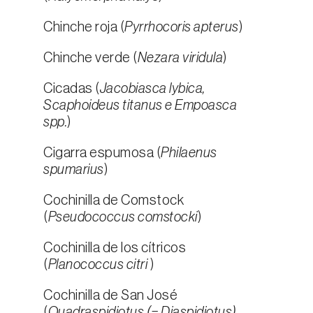
Chinche roja (
Pyrrhocoris apterus
)
Chinche verde (
Nezara viridula
)
Cicadas (
Jacobiasca lybica,
Scaphoideus titanus e Empoasca
spp.
)
Cigarra espumosa (
Philaenus
spumarius
)
Cochinilla de Comstock
(
Pseudococcus comstocki
)
Cochinilla de los cítricos
(
Planococcus citri
)
Cochinilla de San José
(
Quadraspidiotus (= Diaspidiotus)