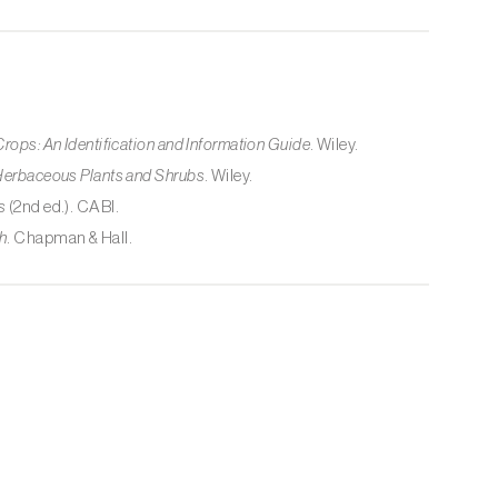
Crops: An Identification and Information Guide
. Wiley.
 Herbaceous Plants and Shrubs
. Wiley.
s
(2nd ed.). CABI.
h
. Chapman & Hall.