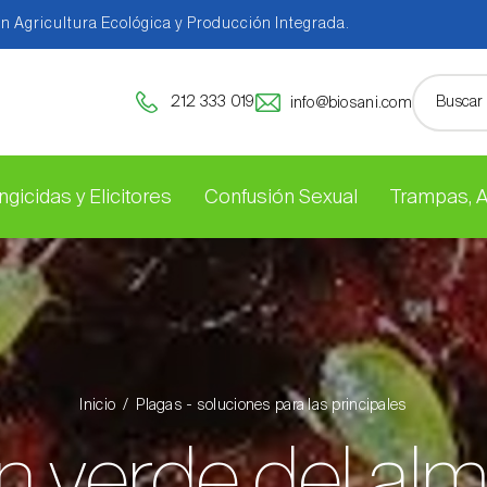
en Agricultura Ecológica y Producción Integrada.
212 333 019
info@biosani.com
ngicidas y Elicitores
Confusión Sexual
Trampas, 
Inicio
Plagas - soluciones para las principales
n verde del al