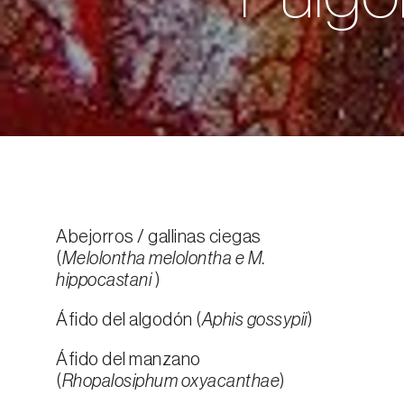
Abejorros / gallinas ciegas
(
Melolontha melolontha e M.
hippocastani
)
Áfido del algodón (
Aphis gossypii
)
Áfido del manzano
(
Rhopalosiphum oxyacanthae
)