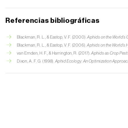
Referencias bibliográficas
Blackman, R. L., & Eastop, V. F. (2000).
Aphids on the World’s 
Blackman, R. L., & Eastop, V. F. (2006).
Aphids on the World’s
van Emden, H. F., & Harrington, R. (2017).
Aphids as Crop Pest
Dixon, A. F. G. (1998).
Aphid Ecology: An Optimization Approac