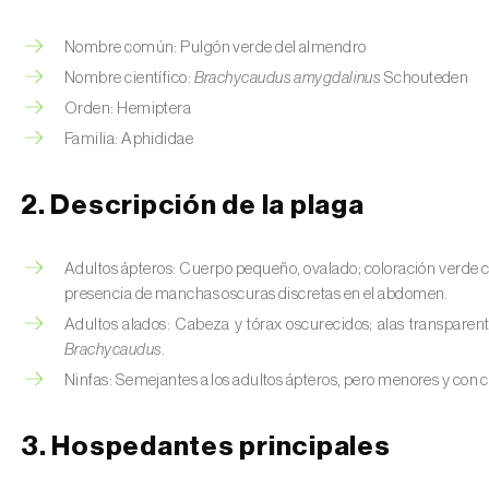
Nombre común: Pulgón verde del almendro
Nombre científico:
Brachycaudus amygdalinus
Schouteden
Orden: Hemiptera
Familia: Aphididae
2. Descripción de la plaga
Adultos ápteros: Cuerpo pequeño, ovalado; coloración verde cla
presencia de manchas oscuras discretas en el abdomen.
Adultos alados: Cabeza y tórax oscurecidos; alas transparent
Brachycaudus
.
Ninfas: Semejantes a los adultos ápteros, pero menores y con 
3. Hospedantes principales