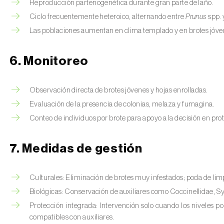
Reproducción partenogenética durante gran parte del año.
Ciclo frecuentemente heteroico, alternando entre
Prunus
spp. 
Las poblaciones aumentan en clima templado y en brotes jóven
6. Monitoreo
Observación directa de brotes jóvenes y hojas enrolladas.
Evaluación de la presencia de colonias, melaza y fumagina.
Conteo de individuos por brote para apoyo a la decisión en pro
7. Medidas de gestión
Culturales: Eliminación de brotes muy infestados; poda de lim
Biológicas: Conservación de auxiliares como Coccinellidae, Sy
Protección integrada: Intervención solo cuando los niveles pob
compatibles con auxiliares.