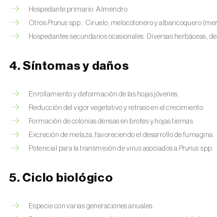
Hospedante primario: Almendro.
Otros
Prunus
spp.: Ciruelo, melocotonero y albaricoquero (me
Hospedantes secundarios ocasionales: Diversas herbáceas, de
4. Síntomas y daños
Enrollamiento y deformación de las hojas jóvenes.
Reducción del vigor vegetativo y retraso en el crecimiento.
Formación de colonias densas en brotes y hojas tiernas.
Excreción de melaza, favoreciendo el desarrollo de fumagina.
Potencial para la transmisión de virus asociados a
Prunus
spp.
5. Ciclo biológico
Especie con varias generaciones anuales.