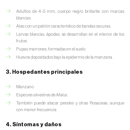
Barrenador del tallo del maíz (
Busseola
fusca
)
Adultos de 4–5 mm, cuerpo negro brillante con marcas
blancas.
Barrenador del té (
Euwallacea fornicatus, E.
Alas con un patrón característico de bandas oscuras.
fornicatior, E. perbrevis e E. kuroshio
)
Larvas blancas, ápodas, se desarrollan en el interior de los
Barrenador del tomate (
Neoleucinodes
frutos.
elegantalis
)
Pupas marrones, formadas en el suelo.
Huevos depositados bajo la epidermis de la manzana.
Barrenillo del almendro (
Scolytus amygdali
)
3. Hospedantes principales
Barrenillo del olmo (
Scolytus multistriatus
)
Barrenillo grabador (
Ips acuminatus
)
Manzano.
Especies silvestres de
Malus.
Barrenillo tipografo del abeto rojo (
Ips
También puede atacar perales y otras Rosaceae, aunque
typographus
)
con menor frecuencia.
Bicho camello (
Chrysodeixis chalcites
)
4. Síntomas y daños