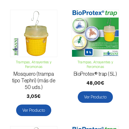
Escarabajo oriental (
Exomala (=Anomala)
orientalis
)
Escarabajo rosado esmeralda (
Cneorhinus
serranoi
)
Escarabajo tortuga del eucalipto
(
Trachymela sloanei
)
Escarabajos capricornio (
Cerambyx cerdo e
Trampas, Atrayentes y
Trampas, Atrayentes y
C. welensii
)
Feromonas
Feromonas
Mosquero (trampa
BioProtex® trap (5L)
Escarabajos metálicos barrenadores de la
tipo Tephri) (más de
48,00€
madera (
Agrilus spp.
)
50 uds.)
3,05€
Ver Producto
Escolítidos
Ver Producto
Esfinge de la correhuela (
Agrius convolvuli
)
Falena invernal (
Operophtera brumata
)