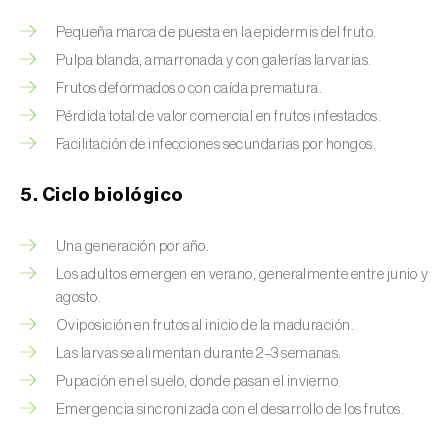
Brugo de la encina (
Tortrix viridana
)
Pequeña marca de puesta en la epidermis del fruto.
Cacoecia de los frutales (
Archips rosana
)
Pulpa blanda, amarronada y con galerías larvarias.
Frutos deformados o con caída prematura.
Cantárida (
Lytta vesicatoria
)
Pérdida total de valor comercial en frutos infestados.
Capua de los frutos (
Adoxophyes orana
)
Facilitación de infecciones secundarias por hongos.
Cecidomía destructora (
Mayetiola
5. Ciclo biológico
destructor
)
Ceutorrinco de la col (
Ceutorhynchus
Una generación por año.
quadridens
)
Los adultos emergen en verano, generalmente entre junio y
agosto.
Ceutorrinco de los nabos (
Ceutorhynchus
Oviposición en frutos al inicio de la maduración.
napi
)
Las larvas se alimentan durante 2–3 semanas.
Chinche de la morera (
Pseudaulacaspis
Pupación en el suelo, donde pasan el invierno.
pentagona
)
Emergencia sincronizada con el desarrollo de los frutos.