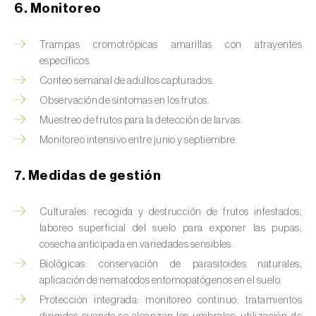
Chinche de las piñas (
Leptoglossus
6. Monitoreo
occidentalis
)
Trampas cromotrópicas amarillas con atrayentes
Chinche de los eucalyptus (
Thaumastocoris
específicos.
peregrinus
)
Conteo semanal de adultos capturados.
Chinche del sur (
Blissus insularis
)
Observación de síntomas en los frutos.
Muestreo de frutos para la detección de larvas.
Chinche del tomate (
Nesidiocoris tenuis
)
Monitoreo intensivo entre junio y septiembre.
Chinche europea de las semillas
7. Medidas de gestión
(
Metopoplax ditomoides
)
Chinche harinosa de la vid (
Planococcus
Culturales: recogida y destrucción de frutos infestados;
ficus
)
laboreo superficial del suelo para exponer las pupas;
cosecha anticipada en variedades sensibles.
Chinche marrón marmolada (
Halyomorpha
Biológicas: conservación de parasitoides naturales;
halys
)
aplicación de nematodos entomopatógenos en el suelo.
Protección integrada: monitoreo continuo; tratamientos
Chinche roja (
Pyrrhocoris apterus
)