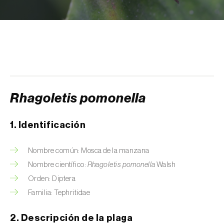
Arañuelo del ciruelo (
Yponomeuta
(=Hyponomeuta) padella
)
Avispilla de las agallas del castaño
(
Dryocosmus kuriphilus
)
Barrenador de la alcachofa (
Gortyna
xanthenes
)
Rhagoletis pomonella
Barrenador del arroz (
Chilo suppressalis
)
1. Identificación
Barrenador del maíz (
Ostrinia nubilalis
)
Nombre común: Mosca de la manzana
Barrenador del melocotón (
Carposina
Nombre científico:
Rhagoletis pomonella
Walsh
sasakii (=niponensis)
)
Orden: Diptera
Barrenador del tallo de la caña de azúcar
Familia: Tephritidae
(
Diatraea saccharalis
)
2. Descripción de la plaga