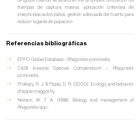
dirigidos cuando se alcanzan los umbrales; utilización de
trampas de captura masiva; aplicación criteriosa de
Chinche verde (
Nezara viridula
)
insecticidas autorizados; gestión adecuada del huerto para
Cicadas (
Jacobiasca lybica, Scaphoideus
reducir lugares de pupación.
titanus e Empoasca spp.
)
Referencias bibliográficas
Cigarra espumosa (
Philaenus spumarius
)
Cochinilla de Comstock (
Pseudococcus
EPPO Global Database –
Rhagoletis pomonella.
comstocki
)
CABI Invasive Species Compendium –
Rhagoletis
pomonella.
Cochinilla de los cítricos (
Planococcus citri
)
Prokopy, R. J. & Papaj, D. R. (2000). Ecology and behavior
of apple maggot fly.
Cochinilla de San José (
Quadraspidiotus (=
Diaspidiotus) perniciosus
)
Neilson, W. T. A. (1988). Biology and management of
Rhagoletis
spp..
Cochinilla obscura (
Pseudococcus viburni
)
Cochinilla roja de los cítricos (
Aonidiella
aurantii
)