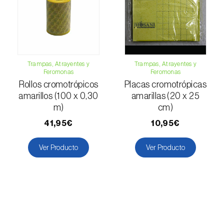
Gorgojo verde (
Polydrusus chrysomela
)
Gran barrenillo del pino (
Ips sexdentatus
)
Gusano barrenador del tallo del arroz
(
Archips argyrospila
)
Trampas, Atrayentes y
Trampas, Atrayentes y
Feromonas
Feromonas
Gusano cortador (
Agrotis segetum
)
Rollos cromotrópicos
Placas cromotrópicas
amarillos (100 x 0,30
amarillas (20 x 25
Gusano de la fruta (
Cydia pomonella
)
m)
cm)
41,95€
10,95€
Gusano de los penachos (
Orgyia antiqua
)
Ver Producto
Ver Producto
Gusano minador del tomate (
Tuta absoluta
)
Gusano negro (
Spodoptera eridania
)
Gusano oriental de la hoja (
Spodoptera
litura
)