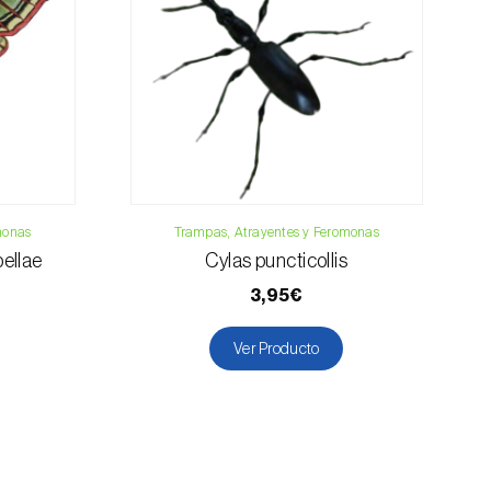
contacto
monas
Trampas, Atrayentes y Feromonas
bellae
Cylas puncticollis
3,95€
Ver Producto