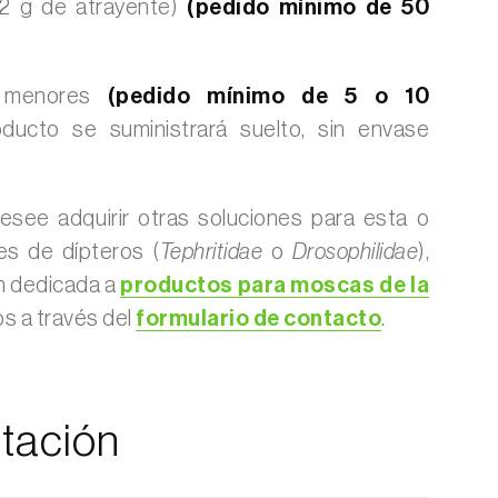
(2 g de atrayente)
(pedido mínimo de 50
s menores
(pedido mínimo de 5 o 10
oducto se suministrará suelto, sin envase
see adquirir otras soluciones para esta o
es de dípteros (
Tephritidae
o
Drosophilidae
),
n dedicada a
productos para moscas de la
os a través del
formulario de contacto
.
tación