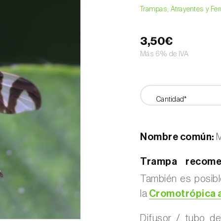
Trampas, Atrayentes y F
3,50€
Más 6% de IVA
Cantidad*
Nombre común:
M
Trampa recome
También es posible
la
Cromotrópica a
Difusor / tubo de