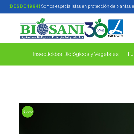
¡DESDE 1994!
Somos especialistas en protección de plantas 
Insecticidas Biológicos y Vegetales
Fu
Nuevo