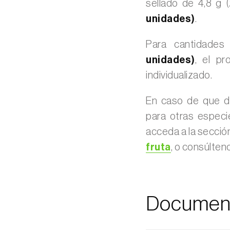
sellado de 4,8 g 
unidades)
.
Para cantidade
unidades)
, el pr
individualizado.
En caso de que de
para otras especi
acceda a la secció
fruta
, o consúlten
Documen