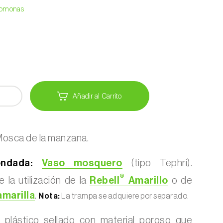
eromonas
Añadir al Carrito
osca de la manzana.
ndada:
Vaso mosquero
(tipo Tephri).
®
 la utilización de la
Rebell
Amarillo
o de
marilla
.
Nota:
La trampa se adquiere por separado.
 plástico sellado con material poroso que