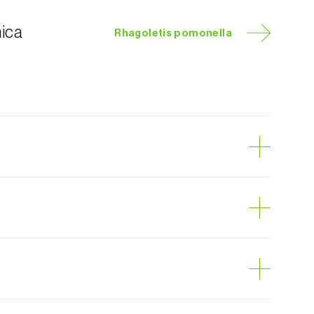
nica
Rhagoletis pomonella
anzana