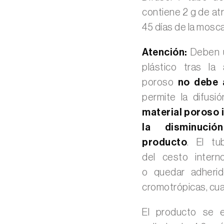
contiene 2 g de at
45 días de la mosc
Atención:
Deben u
plástico tras la
poroso
no debe 
permite la difusi
material poroso i
la disminuci
producto
. El t
del cesto intern
o quedar adherid
cromotrópicas, cua
El producto se e