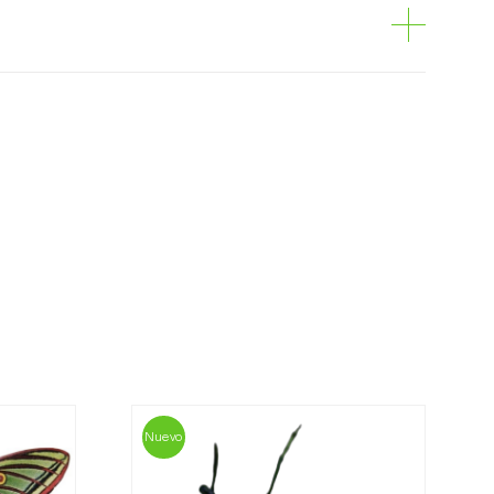
ris
osani se pueden encargar por internet, a
 de compras en cada página.
portes es personalizado al cliente, según
lor más económico. Tras recibir el pedido,
l cliente lo antes posible con la información
 importe total del pedido y los datos para el
a, contáctenos:
33 019
Nuevo
osani.com