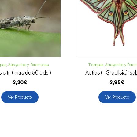
Formulario de 
pas, Atrayentes y Feromonas
Trampas, Atrayentes y Fero
 citri (más de 50 uds.)
Actias (=Graellsia) isa
3,30€
3,95€
Ver Producto
Ver Producto