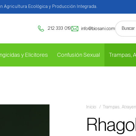
en Agricultura Ecológica y Producción Integrada.
212 333 019
info@biosani.com
ngicidas y Elicitores
Confusión Sexual
Trampas, 
Inicio
Trampas, Atraye
Rhagol