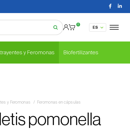
0
Atrayentes y Feromonas
Biofertilizantes
ntes y Feromonas
Feromonas en cápsulas
etis pomonella