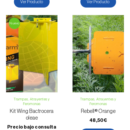
Ver Producto
Ver Producto
Nuevo
Trampas, Atrayentes y
Trampas, Atrayentes y
Feromonas
Feromonas
Kit Wing Bactrocera
Rebell® Orange
oleae
48,50€
Precio bajo consulta