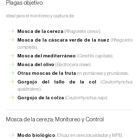
Plagas objetivo
Ideal para el monitoreo y captura de:
Mosca de la cereza
(
Rhagoletis cerasi
);
Mosca de la cáscara verde de la nuez
(
Rhagoletis
completa
);
Mosca del mediterráneo
(
Ceratitis capitata
);
Mosca del olivo
(
Bactrocera oleae
);
Otras moscas de la fruta
en pomáceas y prunáceas;
Gorgojo del tallo de la col
(
Ceutorrhynchus
quadridens
);
Gorgojo de la colza
(
Ceutorrhynchus napi
).
Mosca de la cereza: Monitoreo y Control
Modo biológico
: Eficaz en cerezos aislados y MPB;