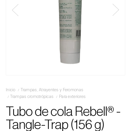
Inicio
Trampas, Atrayentes y Feromonas
Trampas cromotrópicas
Para exteriores
Tubo de cola Rebell® -
Tangle-Trap (156 g)