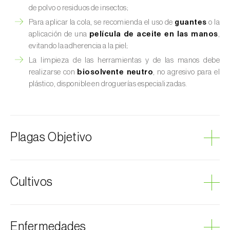
de polvo o residuos de insectos;
Para aplicar la cola, se recomienda el uso de
guantes
o la
aplicación de una
película de aceite en las manos
,
evitando la adherencia a la piel;
La limpieza de las herramientas y de las manos debe
realizarse con
biosolvente neutro
, no agresivo para el
plástico, disponible en droguerías especializadas.
Plagas Objetivo
Cicadas
Cultivos
Cochinilla roja de los cítricos
Cochinillas
Coleópteros de pequeñas dimensiones
Aguacate
Enfermedades
Escarabajo del frambueso
Calabaza