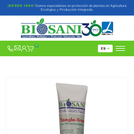
¡DESDE 1994!
Somos especialistas en protección de plantas en Agricultura
Ecológica y Producción Integrada.
0