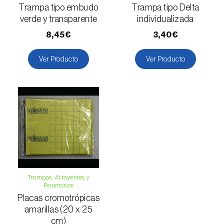
Trampa tipo embudo
Trampa tipo Delta
Falso gusano de la fruta (
Thaumatotibia
verde y transparente
individualizada
leucotreta
)
8,45€
3,40€
Foracanta o taladro del eucalipto
Ver Producto
Ver Producto
(
Phoracantha semipunctata e P. recurva
)
Gardama de la remolacha (
Spodoptera
exigua
)
Glifodes del olivo (
Palpita (=Margaronia)
unionalis
)
Gorgojo de la vid (
Otiorhynchus sulcatus
)
Gorgojo del café / cacao (
Araecerus
Trampas, Atrayentes y
fasciculatus
)
Feromonas
Placas cromotrópicas
Gorgojo del eucalipto (
Gonipterus platensis
)
amarillas (20 x 25
cm)