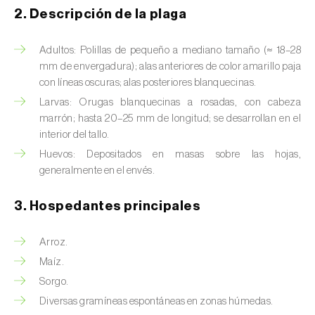
Barrenador del tallo del maíz (
Busseola
2. Descripción de la plaga
fusca
)
Barrenador del té (
Euwallacea fornicatus, E.
Adultos: Polillas de pequeño a mediano tamaño (≈ 18–28
fornicatior, E. perbrevis e E. kuroshio
)
mm de envergadura); alas anteriores de color amarillo paja
con líneas oscuras; alas posteriores blanquecinas.
Barrenador del tomate (
Neoleucinodes
Larvas: Orugas blanquecinas a rosadas, con cabeza
elegantalis
)
marrón; hasta 20–25 mm de longitud; se desarrollan en el
interior del tallo.
Barrenillo del almendro (
Scolytus amygdali
)
Huevos: Depositados en masas sobre las hojas,
generalmente en el envés.
Barrenillo del olmo (
Scolytus multistriatus
)
3. Hospedantes principales
Barrenillo grabador (
Ips acuminatus
)
Barrenillo tipografo del abeto rojo (
Ips
Arroz.
typographus
)
Maíz.
Sorgo.
Bicho camello (
Chrysodeixis chalcites
)
Diversas gramíneas espontáneas en zonas húmedas.