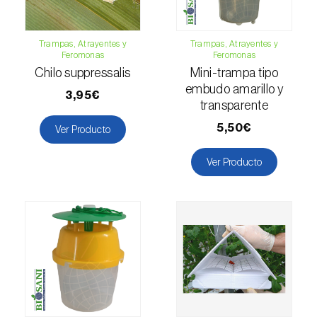
Esbelto latón bruñido (
Thysanoplusia
orichalcea
)
Trampas, Atrayentes y
Trampas, Atrayentes y
Feromonas
Feromonas
Escama harinosa (
Pseudococcus
Chilo suppressalis
Mini-trampa tipo
longispinus
)
embudo amarillo y
3,95€
transparente
Escarabajo de la patata (
Leptinotarsa
5,50€
Ver Producto
decemlineata
)
Escarabajo de las ramas del nogal
Ver Producto
(
Pityophthorus juglandis
)
Escarabajo del frambueso (
Byturus spp.
)
Escarabajo descortezador grande del
alerce (
Ips cembrae
)
Escarabajo japonés (
Popillia japonica
)