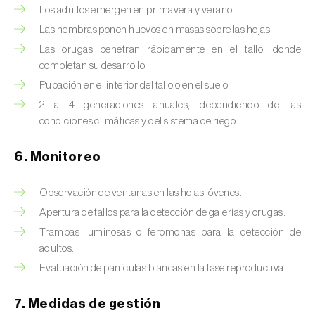
Chinche de las piñas (
Leptoglossus
Los adultos emergen en primavera y verano.
occidentalis
)
Las hembras ponen huevos en masas sobre las hojas.
Chinche de los eucalyptus (
Thaumastocoris
Las orugas penetran rápidamente en el tallo, donde
peregrinus
)
completan su desarrollo.
Pupación en el interior del tallo o en el suelo.
Chinche del sur (
Blissus insularis
)
2 a 4 generaciones anuales, dependiendo de las
condiciones climáticas y del sistema de riego.
Chinche del tomate (
Nesidiocoris tenuis
)
6. Monitoreo
Chinche europea de las semillas
(
Metopoplax ditomoides
)
Observación de ventanas en las hojas jóvenes.
Chinche harinosa de la vid (
Planococcus
Apertura de tallos para la detección de galerías y orugas.
ficus
)
Trampas luminosas o feromonas para la detección de
adultos.
Chinche marrón marmolada (
Halyomorpha
Evaluación de panículas blancas en la fase reproductiva.
halys
)
Chinche roja (
Pyrrhocoris apterus
)
7. Medidas de gestión