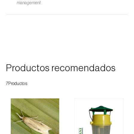
management
.
Cochinillas
Cogollero del maíz (
Spodoptera frugiperda
)
Cogollero del tomate (
Keiferia lycopersicella
)
Coleópteros de grandes dimensiones
Coleópteros de pequeñas dimensiones
Productos recomendados
Criocero del espárrago (
Crioceris asparagi e
C. duodecimpunctata
)
7Productos
Cuerado (
Agrotis saucia
)
Culebrilla del corcho (
Coroebus undatus
)
Drosófila de alas manchadas (
Drosophila
suzukii
)