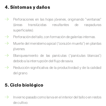
Brugo de la encina (
Tortrix viridana
)
4. Síntomas y daños
Cacoecia de los frutales (
Archips rosana
)
Perforaciones en las hojas jóvenes, originando "ventanas"
Cantárida (
Lytta vesicatoria
)
(áreas translúcidas resultantes de raspaduras
superficiales).
Capua de los frutos (
Adoxophyes orana
)
Perforación del tallo, con formación de galerías internas.
Cecidomía destructora (
Mayetiola
Muerte del meristemo apical (“corazón muerto”) en plantas
destructor
)
jóvenes.
Blanqueamiento de las panículas (“panículas blancas”)
Ceutorrinco de la col (
Ceutorhynchus
debido a la interrupción del flujo de savia.
quadridens
)
Reducción significativa de la productividad y de la calidad
del grano.
Ceutorrinco de los nabos (
Ceutorhynchus
napi
)
5. Ciclo biológico
Chinche de la morera (
Pseudaulacaspis
pentagona
)
Invierno pasado como larva en el interior del tallo o en restos
de cultivo.