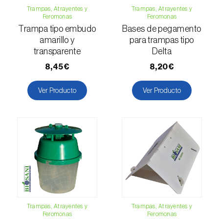
Escarabajo oriental (
Exomala (=Anomala)
Trampas, Atrayentes y
Trampas, Atrayentes y
orientalis
)
Feromonas
Feromonas
Trampa tipo embudo
Bases de pegamento
Escarabajo rosado esmeralda (
Cneorhinus
amarillo y
para trampas tipo
serranoi
)
transparente
Delta
8,45€
8,20€
Escarabajo tortuga del eucalipto
(
Trachymela sloanei
)
Ver Producto
Ver Producto
Escarabajos capricornio (
Cerambyx cerdo e
C. welensii
)
Escarabajos metálicos barrenadores de la
madera (
Agrilus spp.
)
Escolítidos
Esfinge de la correhuela (
Agrius convolvuli
)
Trampas, Atrayentes y
Trampas, Atrayentes y
Falena invernal (
Operophtera brumata
)
Feromonas
Feromonas