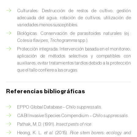
Chinche verde (
Nezara viridula
)
Culturales: Destrucción de restos de cultivo; gestión
adecuada del agua; rotación de cultivos; utilización de
Cicadas (
Jacobiasca lybica, Scaphoideus
variedades menos susceptibles.
titanus e Empoasca spp.
)
Biológicas: Conservación de parasitoides naturales (ej.:
Cotesia flavipes
,
Trichogramma
spp.).
Cigarra espumosa (
Philaenus spumarius
)
Protección integrada: Intervención basada en el monitoreo;
Cochinilla de Comstock (
Pseudococcus
aplicación de métodos selectivos y compatibles con
comstocki
)
auxiliares; evitar tratamientos tardíos debido a la protección
que el tallo confiere a las orugas.
Cochinilla de los cítricos (
Planococcus citri
)
Cochinilla de San José (
Quadraspidiotus (=
Referencias bibliográficas
Diaspidiotus) perniciosus
)
EPPO Global Database –
Chilo suppressalis
.
Cochinilla obscura (
Pseudococcus viburni
)
CABI Invasive Species Compendium –
Chilo suppressalis
.
Cochinilla roja de los cítricos (
Aonidiella
Pathak, M. D. (1991).
Insect pests of rice
.
aurantii
)
Heong, K. L.
et al.
(2015).
Rice stem borers: ecology and