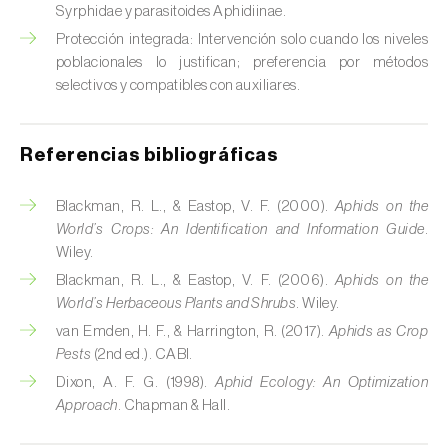
Syrphidae y parasitoides Aphidiinae.
Chinche verde (
Nezara viridula
)
Protección integrada: Intervención solo cuando los niveles
poblacionales lo justifican; preferencia por métodos
Cicadas (
Jacobiasca lybica, Scaphoideus
selectivos y compatibles con auxiliares.
titanus e Empoasca spp.
)
Cigarra espumosa (
Philaenus spumarius
)
Referencias bibliográficas
Cochinilla de Comstock (
Pseudococcus
comstocki
)
Blackman, R. L., & Eastop, V. F. (2000).
Aphids on the
World’s Crops: An Identification and Information Guide
.
Cochinilla de los cítricos (
Planococcus citri
)
Wiley.
Blackman, R. L., & Eastop, V. F. (2006).
Aphids on the
Cochinilla de San José (
Quadraspidiotus (=
World’s Herbaceous Plants and Shrubs
. Wiley.
Diaspidiotus) perniciosus
)
van Emden, H. F., & Harrington, R. (2017).
Aphids as Crop
Pests
(2nd ed.). CABI.
Cochinilla obscura (
Pseudococcus viburni
)
Dixon, A. F. G. (1998).
Aphid Ecology: An Optimization
Approach
. Chapman & Hall.
Cochinilla roja de los cítricos (
Aonidiella
aurantii
)