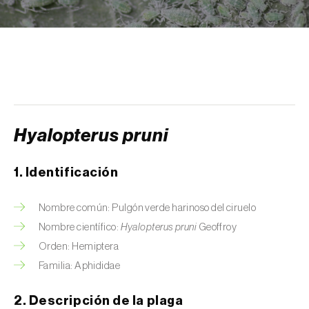
Arañuelo del ciruelo (
Yponomeuta
(=Hyponomeuta) padella
)
Avispilla de las agallas del castaño
(
Dryocosmus kuriphilus
)
Barrenador de la alcachofa (
Gortyna
xanthenes
)
Hyalopterus pruni
Barrenador del arroz (
Chilo suppressalis
)
1. Identificación
Barrenador del maíz (
Ostrinia nubilalis
)
Nombre común: Pulgón verde harinoso del ciruelo
Barrenador del melocotón (
Carposina
Nombre científico:
Hyalopterus pruni
Geoffroy
sasakii (=niponensis)
)
Orden: Hemiptera
Barrenador del tallo de la caña de azúcar
Familia: Aphididae
(
Diatraea saccharalis
)
2. Descripción de la plaga