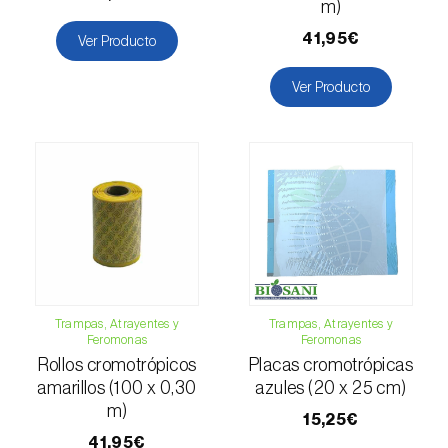
Escarabajo oriental (
Exomala (=Anomala)
m)
orientalis
)
41,95€
Ver Producto
Escarabajo rosado esmeralda (
Cneorhinus
Ver Producto
serranoi
)
Escarabajo tortuga del eucalipto
(
Trachymela sloanei
)
Escarabajos capricornio (
Cerambyx cerdo e
C. welensii
)
Escarabajos metálicos barrenadores de la
madera (
Agrilus spp.
)
Trampas, Atrayentes y
Trampas, Atrayentes y
Feromonas
Feromonas
Escolítidos
Rollos cromotrópicos
Placas cromotrópicas
Esfinge de la correhuela (
Agrius convolvuli
)
amarillos (100 x 0,30
azules (20 x 25 cm)
m)
15,25€
Falena invernal (
Operophtera brumata
)
41,95€