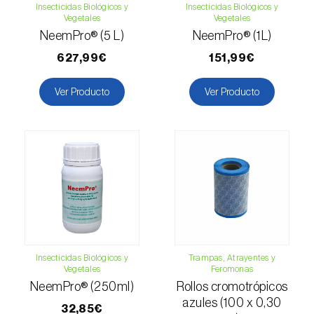
Insecticidas Biológicos y
Insecticidas Biológicos y
Esbelto latón bruñido (
Thysanoplusia
Vegetales
Vegetales
orichalcea
)
NeemPro® (5 L)
NeemPro® (1L)
627,99€
151,99€
Escama harinosa (
Pseudococcus
longispinus
)
Ver Producto
Ver Producto
Escarabajo de la patata (
Leptinotarsa
decemlineata
)
Escarabajo de las ramas del nogal
(
Pityophthorus juglandis
)
Escarabajo del frambueso (
Byturus spp.
)
Escarabajo descortezador grande del
alerce (
Ips cembrae
)
Insecticidas Biológicos y
Trampas, Atrayentes y
Vegetales
Feromonas
Escarabajo japonés (
Popillia japonica
)
NeemPro® (250ml)
Rollos cromotrópicos
azules (100 x 0,30
32,85€