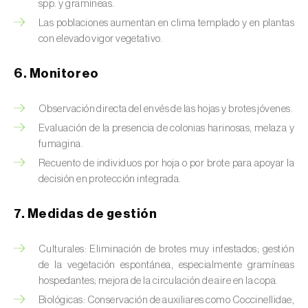
Chinche de las piñas (
Leptoglossus
spp. y gramíneas.
occidentalis
)
Las poblaciones aumentan en clima templado y en plantas
con elevado vigor vegetativo.
Chinche de los eucalyptus (
Thaumastocoris
peregrinus
)
6. Monitoreo
Chinche del sur (
Blissus insularis
)
Observación directa del envés de las hojas y brotes jóvenes.
Chinche del tomate (
Nesidiocoris tenuis
)
Evaluación de la presencia de colonias harinosas, melaza y
fumagina.
Chinche europea de las semillas
Recuento de individuos por hoja o por brote para apoyar la
(
Metopoplax ditomoides
)
decisión en protección integrada.
Chinche harinosa de la vid (
Planococcus
7. Medidas de gestión
ficus
)
Chinche marrón marmolada (
Halyomorpha
Culturales: Eliminación de brotes muy infestados; gestión
halys
)
de la vegetación espontánea, especialmente gramíneas
hospedantes; mejora de la circulación de aire en la copa.
Chinche roja (
Pyrrhocoris apterus
)
Biológicas: Conservación de auxiliares como Coccinellidae,