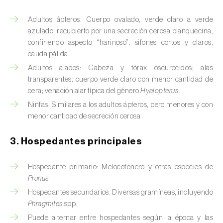
Barrenador del tallo del maíz (
Busseola
fusca
)
Adultos ápteros: Cuerpo ovalado, verde claro a verde
azulado; recubierto por una secreción cerosa blanquecina,
Barrenador del té (
Euwallacea fornicatus, E.
confiriendo aspecto “harinoso”; sifones cortos y claros;
fornicatior, E. perbrevis e E. kuroshio
)
cauda pálida.
Adultos alados: Cabeza y tórax oscurecidos; alas
Barrenador del tomate (
Neoleucinodes
transparentes; cuerpo verde claro con menor cantidad de
elegantalis
)
cera; venación alar típica del género
Hyalopterus
.
Barrenillo del almendro (
Scolytus amygdali
)
Ninfas: Similares a los adultos ápteros, pero menores y con
menor cantidad de secreción cerosa.
Barrenillo del olmo (
Scolytus multistriatus
)
3. Hospedantes principales
Barrenillo grabador (
Ips acuminatus
)
Hospedante primario: Melocotonero y otras especies de
Barrenillo tipografo del abeto rojo (
Ips
Prunus
.
typographus
)
Hospedantes secundarios: Diversas gramíneas, incluyendo
Bicho camello (
Chrysodeixis chalcites
)
Phragmites
spp.
Puede alternar entre hospedantes según la época y las