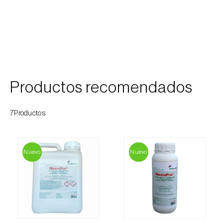
Cochinillas
Cogollero del maíz (
Spodoptera frugiperda
)
Cogollero del tomate (
Keiferia lycopersicella
)
Coleópteros de grandes dimensiones
Productos recomendados
Coleópteros de pequeñas dimensiones
7Productos
Criocero del espárrago (
Crioceris asparagi e
C. duodecimpunctata
)
Nuevo
Nuevo
Cuerado (
Agrotis saucia
)
Culebrilla del corcho (
Coroebus undatus
)
Drosófila de alas manchadas (
Drosophila
suzukii
)