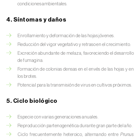
Brugo de la encina (
Tortrix viridana
)
condiciones ambientales.
Cacoecia de los frutales (
Archips rosana
)
4. Síntomas y daños
Cantárida (
Lytta vesicatoria
)
Enrollamiento y deformación de las hojas jóvenes.
Capua de los frutos (
Adoxophyes orana
)
Reducción del vigor vegetativo y retraso en el crecimiento.
Excreción abundante de melaza, favoreciendo el desarrollo
Cecidomía destructora (
Mayetiola
de fumagina.
destructor
)
Formación de colonias densas en el envés de las hojas y en
los brotes.
Ceutorrinco de la col (
Ceutorhynchus
quadridens
)
Potencial para la transmisión de virus en cultivos próximos.
Ceutorrinco de los nabos (
Ceutorhynchus
5. Ciclo biológico
napi
)
Especie con varias generaciones anuales.
Chinche de la morera (
Pseudaulacaspis
Reproducción partenogenética durante gran parte del año.
pentagona
)
Ciclo frecuentemente heteroico, alternando entre
Prunus