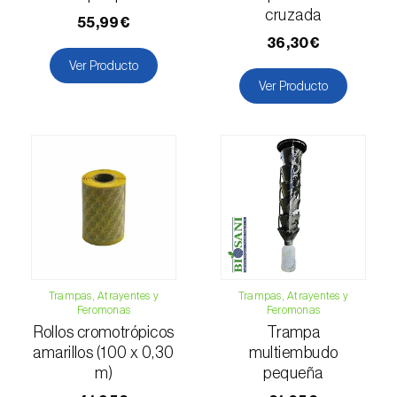
Escarabajo oriental (
Exomala (=Anomala)
cruzada
55,99€
orientalis
)
36,30€
Escarabajo rosado esmeralda (
Cneorhinus
Ver Producto
serranoi
)
Ver Producto
Escarabajo tortuga del eucalipto
(
Trachymela sloanei
)
Escarabajos capricornio (
Cerambyx cerdo e
C. welensii
)
Escarabajos metálicos barrenadores de la
madera (
Agrilus spp.
)
Trampas, Atrayentes y
Trampas, Atrayentes y
Escolítidos
Feromonas
Feromonas
Rollos cromotrópicos
Trampa
Esfinge de la correhuela (
Agrius convolvuli
)
amarillos (100 x 0,30
multiembudo
m)
pequeña
Falena invernal (
Operophtera brumata
)