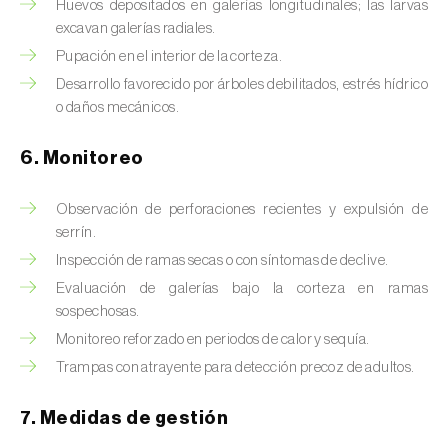
Chinche de las piñas (
Leptoglossus
Huevos depositados en galerías longitudinales; las larvas
occidentalis
)
excavan galerías radiales.
Pupación en el interior de la corteza.
Chinche de los eucalyptus (
Thaumastocoris
Desarrollo favorecido por árboles debilitados, estrés hídrico
peregrinus
)
o daños mecánicos.
Chinche del sur (
Blissus insularis
)
6. Monitoreo
Chinche del tomate (
Nesidiocoris tenuis
)
Observación de perforaciones recientes y expulsión de
Chinche europea de las semillas
serrín.
(
Metopoplax ditomoides
)
Inspección de ramas secas o con síntomas de declive.
Evaluación de galerías bajo la corteza en ramas
Chinche harinosa de la vid (
Planococcus
sospechosas.
ficus
)
Monitoreo reforzado en periodos de calor y sequía.
Chinche marrón marmolada (
Halyomorpha
Trampas con atrayente para detección precoz de adultos.
halys
)
7. Medidas de gestión
Chinche roja (
Pyrrhocoris apterus
)