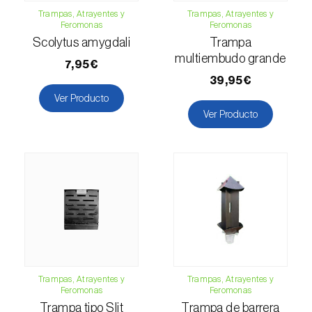
Trampas, Atrayentes y
Trampas, Atrayentes y
Esbelto latón bruñido (
Thysanoplusia
Feromonas
Feromonas
orichalcea
)
Scolytus amygdali
Trampa
multiembudo grande
Escama harinosa (
Pseudococcus
7,95€
longispinus
)
39,95€
Ver Producto
Escarabajo de la patata (
Leptinotarsa
Ver Producto
decemlineata
)
Escarabajo de las ramas del nogal
(
Pityophthorus juglandis
)
Escarabajo del frambueso (
Byturus spp.
)
Escarabajo descortezador grande del
alerce (
Ips cembrae
)
Trampas, Atrayentes y
Trampas, Atrayentes y
Escarabajo japonés (
Popillia japonica
)
Feromonas
Feromonas
Trampa tipo Slit
Trampa de barrera