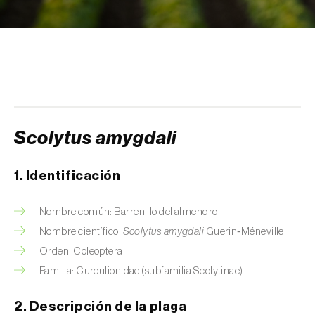
Arañuelo del ciruelo (
Yponomeuta
(=Hyponomeuta) padella
)
Avispilla de las agallas del castaño
(
Dryocosmus kuriphilus
)
Barrenador de la alcachofa (
Gortyna
xanthenes
)
Scolytus amygdali
Barrenador del arroz (
Chilo suppressalis
)
1. Identificación
Barrenador del maíz (
Ostrinia nubilalis
)
Nombre común: Barrenillo del almendro
Barrenador del melocotón (
Carposina
Nombre científico:
Scolytus amygdali
Guerin‑Méneville
sasakii (=niponensis)
)
Orden: Coleoptera
Barrenador del tallo de la caña de azúcar
Familia: Curculionidae (subfamilia Scolytinae)
(
Diatraea saccharalis
)
2. Descripción de la plaga