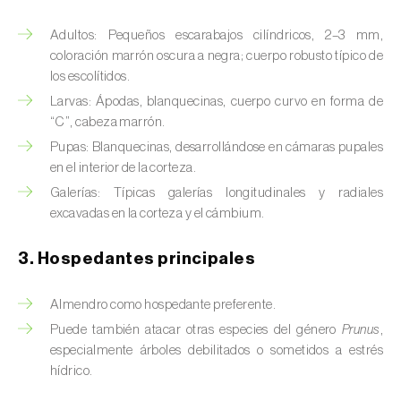
Barrenador del tallo del maíz (
Busseola
fusca
)
Adultos: Pequeños escarabajos cilíndricos, 2–3 mm,
coloración marrón oscura a negra; cuerpo robusto típico de
Barrenador del té (
Euwallacea fornicatus, E.
los escolítidos.
fornicatior, E. perbrevis e E. kuroshio
)
Larvas: Ápodas, blanquecinas, cuerpo curvo en forma de
“C”, cabeza marrón.
Barrenador del tomate (
Neoleucinodes
elegantalis
)
Pupas: Blanquecinas, desarrollándose en cámaras pupales
en el interior de la corteza.
Barrenillo del almendro (
Scolytus amygdali
)
Galerías: Típicas galerías longitudinales y radiales
excavadas en la corteza y el cámbium.
Barrenillo del olmo (
Scolytus multistriatus
)
3. Hospedantes principales
Barrenillo grabador (
Ips acuminatus
)
Barrenillo tipografo del abeto rojo (
Ips
Almendro como hospedante preferente.
typographus
)
Puede también atacar otras especies del género
Prunus
,
especialmente árboles debilitados o sometidos a estrés
Bicho camello (
Chrysodeixis chalcites
)
hídrico.