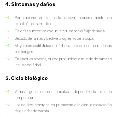
Brugo de la encina (
Tortrix viridana
)
4. Síntomas y daños
Cacoecia de los frutales (
Archips rosana
)
Perforaciones visibles en la corteza, frecuentemente con
Cantárida (
Lytta vesicatoria
)
expulsión de serrín fino.
Galerías subcorticales que interrumpen el flujo de savia.
Capua de los frutos (
Adoxophyes orana
)
Secado de ramas y declive progresivo de la copa.
Mayor susceptibilidad del árbol a infecciones secundarias
Cecidomía destructora (
Mayetiola
por hongos.
destructor
)
En ataques severos, puede producirse la muerte de ramas o
Ceutorrinco de la col (
Ceutorhynchus
incluso del árbol.
quadridens
)
5. Ciclo biológico
Ceutorrinco de los nabos (
Ceutorhynchus
napi
)
Varias generaciones anuales, dependiendo de la
temperatura.
Chinche de la morera (
Pseudaulacaspis
Los adultos emergen en primavera e inician la excavación
pentagona
)
de galerías de puesta.