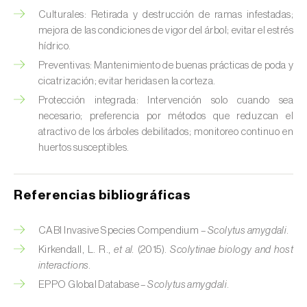
Culturales: Retirada y destrucción de ramas infestadas;
Chinche verde (
Nezara viridula
)
mejora de las condiciones de vigor del árbol; evitar el estrés
hídrico.
Cicadas (
Jacobiasca lybica, Scaphoideus
titanus e Empoasca spp.
)
Preventivas: Mantenimiento de buenas prácticas de poda y
cicatrización; evitar heridas en la corteza.
Cigarra espumosa (
Philaenus spumarius
)
Protección integrada: Intervención solo cuando sea
necesario; preferencia por métodos que reduzcan el
Cochinilla de Comstock (
Pseudococcus
atractivo de los árboles debilitados; monitoreo continuo en
comstocki
)
huertos susceptibles.
Cochinilla de los cítricos (
Planococcus citri
)
Referencias bibliográficas
Cochinilla de San José (
Quadraspidiotus (=
Diaspidiotus) perniciosus
)
CABI Invasive Species Compendium –
Scolytus amygdali
.
Cochinilla obscura (
Pseudococcus viburni
)
Kirkendall, L. R.,
et al.
(2015).
Scolytinae biology and host
interactions
.
Cochinilla roja de los cítricos (
Aonidiella
EPPO Global Database –
Scolytus amygdali
.
aurantii
)