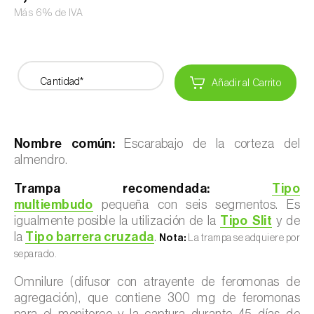
Más 6% de IVA
Cantidad*
Añadir al Carrito
Nombre común:
Escarabajo de la corteza del
almendro.
Trampa recomendada:
Tipo
multiembudo
pequeña con seis segmentos. Es
igualmente posible la utilización de la
Tipo Slit
y de
la
Tipo barrera cruzada
.
Nota:
La trampa se adquiere por
separado.
Omnilure (difusor con atrayente de feromonas de
agregación), que contiene 300 mg de feromonas
para el monitoreo y la captura durante 45 días de