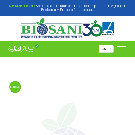
¡DESDE 1994!
Somos especialistas en protección de plantas en Agricultura
Ecológica y Producción Integrada.
0
Nuevo