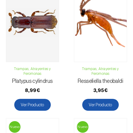
Para cualquier duda, contáctenos:
Teléfono:
212 333 019
Email:
info@biosani.com
Formulario de contacto
Trampas, Atrayentes y
Trampas, Atrayentes y
Feromonas
Feromonas
Platypus cylindrus
Resseliella theobaldi
8,99€
3,95€
Ver Producto
Ver Producto
Nuevo
Nuevo