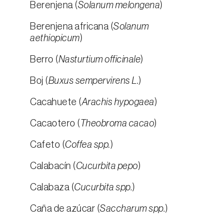
Berenjena (
Solanum melongena
)
Berenjena africana (
Solanum
aethiopicum
)
Berro (
Nasturtium officinale
)
Boj (
Buxus sempervirens L.
)
Cacahuete (
Arachis hypogaea
)
Cacaotero (
Theobroma cacao
)
Cafeto (
Coffea spp.
)
Calabacín (
Cucurbita pepo
)
Calabaza (
Cucurbita spp.
)
Caña de azúcar (
Saccharum spp.
)