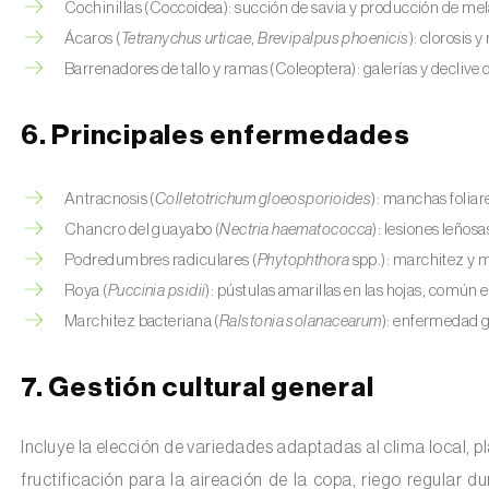
Cochinillas (Coccoidea): succión de savia y producción de me
Ácaros (
Tetranychus urticae
,
Brevipalpus phoenicis
): clorosis 
Barrenadores de tallo y ramas (Coleoptera): galerías y declive d
6. Principales enfermedades
Antracnosis (
Colletotrichum gloeosporioides
): manchas folia
Chancro del guayabo (
Nectria haematococca
): lesiones leños
Podredumbres radiculares (
Phytophthora
spp.): marchitez y 
Roya (
Puccinia psidii
): pústulas amarillas en las hojas, común
Marchitez bacteriana (
Ralstonia solanacearum
): enfermedad g
7. Gestión cultural general
Incluye la elección de variedades adaptadas al clima local, 
fructificación para la aireación de la copa, riego regular du