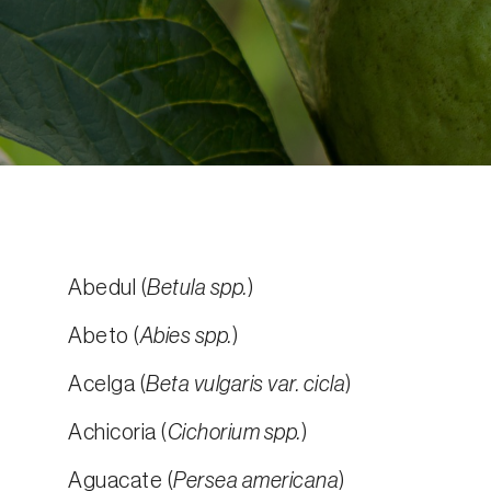
Abedul (
Betula spp.
)
Abeto (
Abies spp.
)
Acelga (
Beta vulgaris var. cicla
)
Achicoria (
Cichorium spp.
)
Aguacate (
Persea americana
)