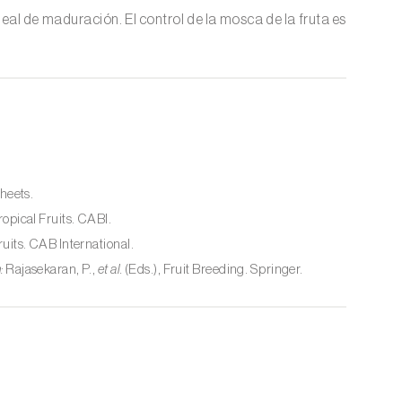
al de maduración. El control de la mosca de la fruta es
heets.
ropical Fruits. CABI.
ruits. CAB International.
:
Rajasekaran, P.,
et al.
(Eds.), Fruit Breeding. Springer.