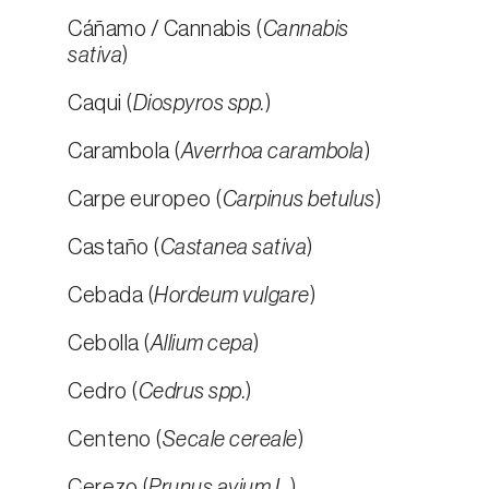
Cáñamo / Cannabis (
Cannabis
sativa
)
Caqui (
Diospyros spp.
)
Carambola (
Averrhoa carambola
)
Carpe europeo (
Carpinus betulus
)
Castaño (
Castanea sativa
)
Cebada (
Hordeum vulgare
)
Cebolla (
Allium cepa
)
Cedro (
Cedrus spp.
)
Centeno (
Secale cereale
)
Cerezo (
Prunus avium L.
)