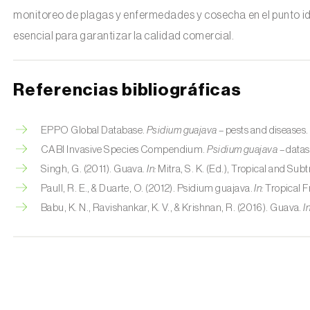
monitoreo de plagas y enfermedades y cosecha en el punto ide
esencial para garantizar la calidad comercial.
Referencias bibliográficas
EPPO Global Database.
Psidium guajava
– pests and diseases.
CABI Invasive Species Compendium.
Psidium guajava
– datas
Singh, G. (2011). Guava.
In:
Mitra, S. K. (Ed.), Tropical and Subt
Paull, R. E., & Duarte, O. (2012). Psidium guajava.
In:
Tropical F
Babu, K. N., Ravishankar, K. V., & Krishnan, R. (2016). Guava.
In