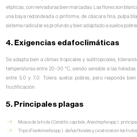
elípticas, con nervaduras bien marcadas. Las flores son blanc
una baya redondeada o piriforme, de cáscara fina, pulpa bla
sistema radicular es profundo y bien adaptado a suelos pobre
4. Exigencias edafoclimáticas
Se adapta bien a climas tropicales y subtropicales, tolerand
temperaturas entre 20–30 °C, siendo sensible a las heladas
entre 5,0 y 7,0. Tolera suelos pobres, pero responde bien
fructificación.
5. Principales plagas
Mosca de la fruta (
Ceratitis capitata
,
Anastrepha
spp.): principa
Trips (
Frankliniella
spp.): daños florales y cicatrices en los frutos