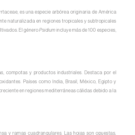
Myrtaceae, es una especie arbórea originaria de América
te naturalizada en regiones tropicales y subtropicales
ltivados. El género
Psidium
incluye más de 100 especies,
s, compotas y productos industriales. Destaca por el
xidantes. Países como India, Brasil, México, Egipto y
 creciente en regiones mediterráneas cálidas debido a la
ensa y ramas cuadrangulares. Las hojas son opuestas,