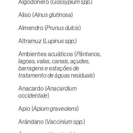
Algodonero (
Gossypium spp.
)
Aliso (
Alnus glutinosa
)
Almendro (
Prunus dulcis
)
Altramuz (
Lupinus spp.
)
Ambientes acuáticos (
Pântanos,
lagoas, valas, canais, açudes,
barragens e estações de
tratamento de águas residuais
)
Anacardo (
Anacardium
occidentale
)
Apio (
Apium graveolens
)
Arándano (
Vaccinium spp.
)