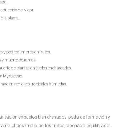
laza.
y reducción del vigor.
e la planta.
res y podredumbres en frutos.
as y muerte de ramas.
muerte de plantas en suelos encharcados.
 en Myrtaceae.
rave en regiones tropicales húmedas.
plantación en suelos bien drenados, poda de formación y
rante el desarrollo de los frutos, abonado equilibrado,