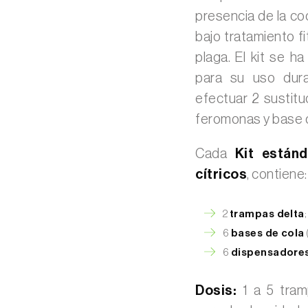
presencia de la coc
bajo tratamiento fi
plaga. El kit se h
para su uso dura
efectuar 2 sustitu
feromonas y base d
Cada
Kit están
cítricos
, contiene:
2
trampas delta
;
6
bases de cola
6
dispensadores
Dosis:
1 a 5 tramp