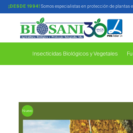
¡DESDE 1994!
Somos especialistas en protección de plantas 
Insecticidas Biológicos y Vegetales
Fu
Nuevo