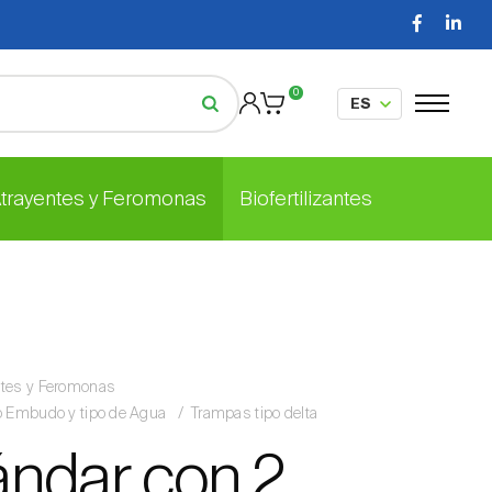
0
Atrayentes y Feromonas
Biofertilizantes
ntes y Feromonas
po Embudo y tipo de Agua
Trampas tipo delta
tándar con 2