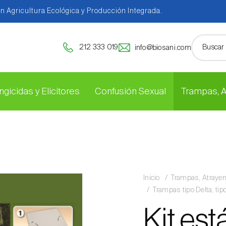
en Agricultura Ecológica y Producción Integrada.
212 333 019
info@biosani.com
ngicidas y Elicitores
Confusión Sexual
Trampas, 
Inicio
Trampas, Atraye
Trampas tipo Delta, ti
Kit es