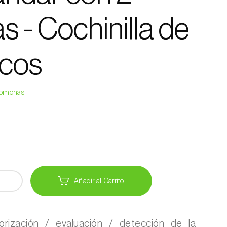
 - Cochinilla de
ricos
eromonas
Añadir al Carrito
torización / evaluación / detección de la