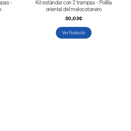
mpas -
Kit estándar con 2 trampas - Polilla
o
oriental del melocotonero
30,03€
Ver Producto