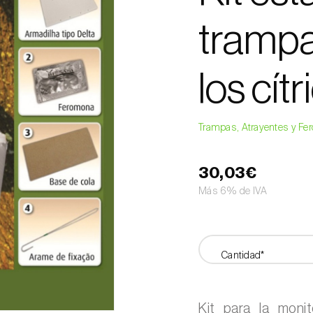
trampas
los cít
Trampas, Atrayentes y F
30,03€
Más 6% de IVA
Cantidad*
Kit para la moni