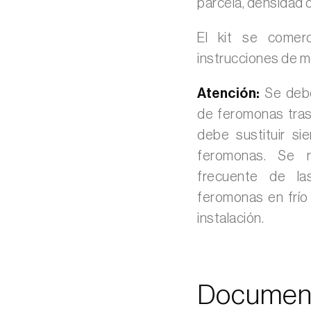
parcela, densidad d
El kit se comer
instrucciones de m
Atención:
Se deben
de feromonas tras 
debe sustituir s
feromonas. Se r
frecuente de la
feromonas en frío 
instalación.
Documen