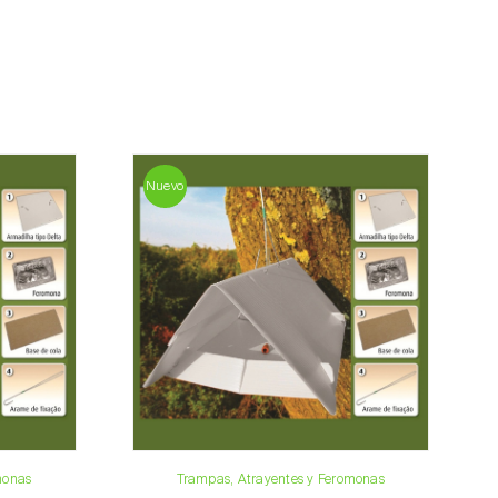
l cliente lo antes posible con la información
 importe total del pedido y los datos para el
a, contáctenos:
33 019
Nuevo
osani.com
contacto
monas
Trampas, Atrayentes y Feromonas