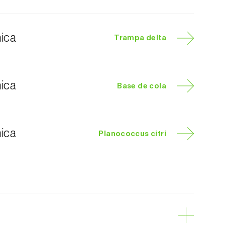
nica
Trampa delta
nica
Base de cola
nica
Planococcus citri