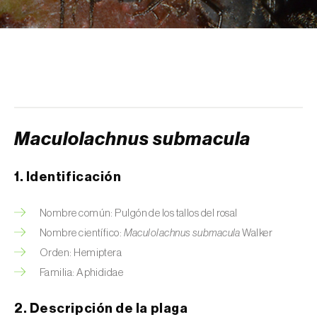
Arañuelo del ciruelo (
Yponomeuta
(=Hyponomeuta) padella
)
Avispilla de las agallas del castaño
(
Dryocosmus kuriphilus
)
Barrenador de la alcachofa (
Gortyna
xanthenes
)
Maculolachnus submacula
Barrenador del arroz (
Chilo suppressalis
)
1. Identificación
Barrenador del maíz (
Ostrinia nubilalis
)
Nombre común: Pulgón de los tallos del rosal
Barrenador del melocotón (
Carposina
Nombre científico:
Maculolachnus submacula
Walker
sasakii (=niponensis)
)
Orden: Hemiptera
Barrenador del tallo de la caña de azúcar
Familia: Aphididae
(
Diatraea saccharalis
)
2. Descripción de la plaga