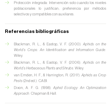
Protección integrada: Intervención solo cuando los niveles
Chinche verde (
Nezara viridula
)
poblacionales lo justifican; preferencia por métodos
selectivos y compatibles con auxiliares.
Cicadas (
Jacobiasca lybica, Scaphoideus
titanus e Empoasca spp.
)
Referencias bibliográficas
Cigarra espumosa (
Philaenus spumarius
)
Blackman, R. L., & Eastop, V. F. (2000).
Aphids on the
Cochinilla de Comstock (
Pseudococcus
World’s Crops: An Identification and Information Guide
.
comstocki
)
Wiley.
Cochinilla de los cítricos (
Planococcus citri
)
Blackman, R. L., & Eastop, V. F. (2006).
Aphids on the
World’s Herbaceous Plants and Shrubs
. Wiley.
Cochinilla de San José (
Quadraspidiotus (=
van Emden, H. F., & Harrington, R. (2017).
Aphids as Crop
Diaspidiotus) perniciosus
)
Pests
(2nd ed.). CABI.
Dixon, A. F. G. (1998).
Aphid Ecology: An Optimization
Cochinilla obscura (
Pseudococcus viburni
)
Approach
. Chapman & Hall.
Cochinilla roja de los cítricos (
Aonidiella
aurantii
)