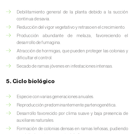
Brugo de la encina (
Tortrix viridana
)
Debilitamiento general de la planta debido a la succión
Cacoecia de los frutales (
Archips rosana
)
continua de savia.
Cantárida (
Lytta vesicatoria
)
Reducción del vigor vegetativo y retraso en el crecimiento.
Producción abundante de melaza, favoreciendo el
Capua de los frutos (
Adoxophyes orana
)
desarrollo de fumagina.
Atracción de hormigas, que pueden proteger las colonias y
Cecidomía destructora (
Mayetiola
dificultar el control.
destructor
)
Secado de ramas jóvenes en infestaciones intensas.
Ceutorrinco de la col (
Ceutorhynchus
quadridens
)
5. Ciclo biológico
Ceutorrinco de los nabos (
Ceutorhynchus
Especie con varias generaciones anuales.
napi
)
Reproducción predominantemente partenogenética.
Desarrollo favorecido por clima suave y baja presencia de
Chinche de la morera (
Pseudaulacaspis
auxiliares naturales.
pentagona
)
Formación de colonias densas en ramas leñosas, pudiendo