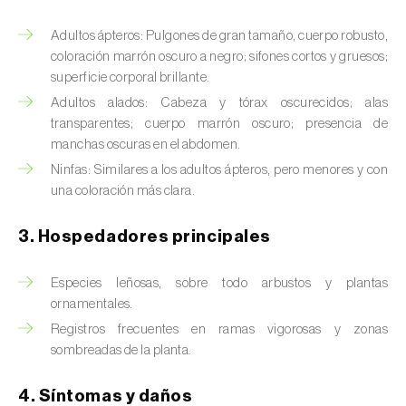
Barrenador del tallo del maíz (
Busseola
fusca
)
Adultos ápteros: Pulgones de gran tamaño, cuerpo robusto,
coloración marrón oscuro a negro; sifones cortos y gruesos;
Barrenador del té (
Euwallacea fornicatus, E.
superficie corporal brillante.
fornicatior, E. perbrevis e E. kuroshio
)
Adultos alados: Cabeza y tórax oscurecidos; alas
transparentes; cuerpo marrón oscuro; presencia de
Barrenador del tomate (
Neoleucinodes
manchas oscuras en el abdomen.
elegantalis
)
Ninfas: Similares a los adultos ápteros, pero menores y con
Barrenillo del almendro (
Scolytus amygdali
)
una coloración más clara.
Barrenillo del olmo (
Scolytus multistriatus
)
3. Hospedadores principales
Barrenillo grabador (
Ips acuminatus
)
Especies leñosas, sobre todo arbustos y plantas
ornamentales.
Barrenillo tipografo del abeto rojo (
Ips
typographus
)
Registros frecuentes en ramas vigorosas y zonas
sombreadas de la planta.
Bicho camello (
Chrysodeixis chalcites
)
4. Síntomas y daños