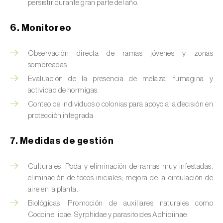
Chinche de las piñas (
Leptoglossus
persistir durante gran parte del año.
occidentalis
)
6. Monitoreo
Chinche de los eucalyptus (
Thaumastocoris
peregrinus
)
Observación directa de ramas jóvenes y zonas
sombreadas.
Chinche del sur (
Blissus insularis
)
Evaluación de la presencia de melaza, fumagina y
Chinche del tomate (
Nesidiocoris tenuis
)
actividad de hormigas.
Conteo de individuos o colonias para apoyo a la decisión en
Chinche europea de las semillas
protección integrada.
(
Metopoplax ditomoides
)
7. Medidas de gestión
Chinche harinosa de la vid (
Planococcus
ficus
)
Culturales: Poda y eliminación de ramas muy infestadas;
eliminación de focos iniciales; mejora de la circulación de
Chinche marrón marmolada (
Halyomorpha
aire en la planta.
halys
)
Biológicas: Promoción de auxiliares naturales como
Chinche roja (
Pyrrhocoris apterus
)
Coccinellidae, Syrphidae y parasitoides Aphidiinae.