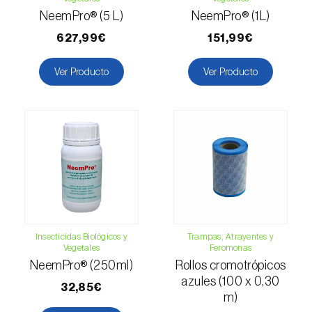
NeemPro® (5 L)
NeemPro® (1L)
Esbelto latón bruñido (
Thysanoplusia
orichalcea
)
627,99€
151,99€
Escama harinosa (
Pseudococcus
Ver Producto
Ver Producto
longispinus
)
Escarabajo de la patata (
Leptinotarsa
decemlineata
)
Escarabajo de las ramas del nogal
(
Pityophthorus juglandis
)
Escarabajo del frambueso (
Byturus spp.
)
Escarabajo descortezador grande del
Insecticidas Biológicos y
Trampas, Atrayentes y
Vegetales
Feromonas
alerce (
Ips cembrae
)
NeemPro® (250ml)
Rollos cromotrópicos
azules (100 x 0,30
Escarabajo japonés (
Popillia japonica
)
32,85€
m)