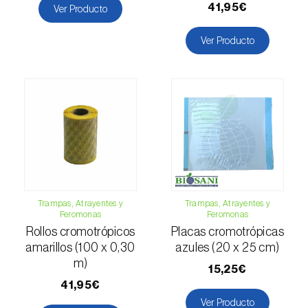
Escarabajo oriental (
Exomala (=Anomala)
41,95€
Ver Producto
orientalis
)
Ver Producto
Escarabajo rosado esmeralda (
Cneorhinus
serranoi
)
Escarabajo tortuga del eucalipto
(
Trachymela sloanei
)
Escarabajos capricornio (
Cerambyx cerdo e
C. welensii
)
Escarabajos metálicos barrenadores de la
Trampas, Atrayentes y
Trampas, Atrayentes y
madera (
Agrilus spp.
)
Feromonas
Feromonas
Rollos cromotrópicos
Placas cromotrópicas
Escolítidos
amarillos (100 x 0,30
azules (20 x 25 cm)
m)
Esfinge de la correhuela (
Agrius convolvuli
)
15,25€
41,95€
Falena invernal (
Operophtera brumata
)
Ver Producto