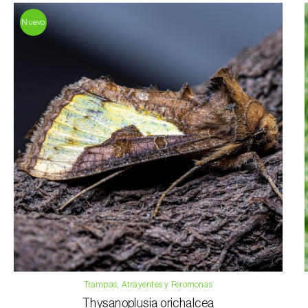
Nuevo
Trampas, Atrayentes y Feromonas
Thysanoplusia orichalcea