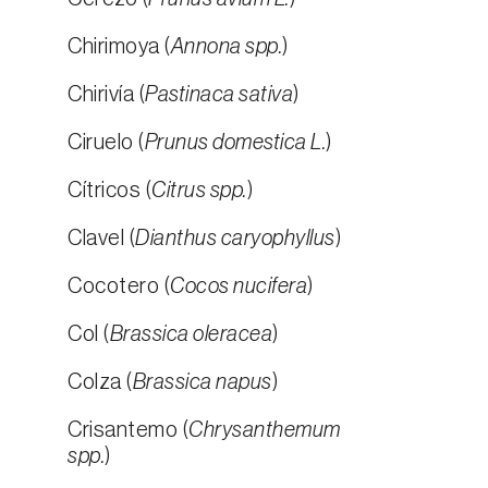
Chirimoya (
Annona spp.
)
Chirivía (
Pastinaca sativa
)
Ciruelo (
Prunus domestica L.
)
Cítricos (
Citrus spp.
)
Clavel (
Dianthus caryophyllus
)
Cocotero (
Cocos nucifera
)
Col (
Brassica oleracea
)
Colza (
Brassica napus
)
Crisantemo (
Chrysanthemum
spp.
)