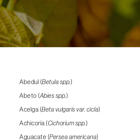
Abedul (
Betula spp.
)
Abeto (
Abies spp.
)
Acelga (
Beta vulgaris var. cicla
)
Achicoria (
Cichorium spp.
)
Aguacate (
Persea americana
)