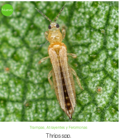
Nuevo
Trampas, Atrayentes y Feromonas
Thrips spp.