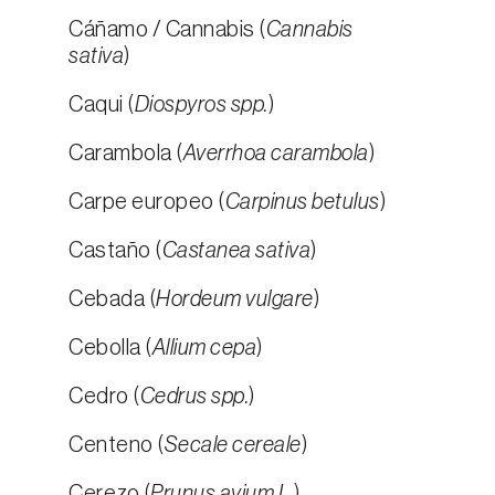
Cáñamo / Cannabis (
Cannabis
sativa
)
Caqui (
Diospyros spp.
)
Carambola (
Averrhoa carambola
)
Carpe europeo (
Carpinus betulus
)
Castaño (
Castanea sativa
)
Cebada (
Hordeum vulgare
)
Cebolla (
Allium cepa
)
Cedro (
Cedrus spp.
)
Centeno (
Secale cereale
)
Cerezo (
Prunus avium L.
)