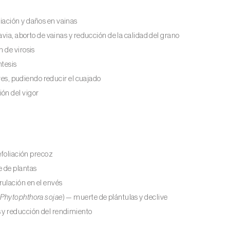
liación y daños en vainas
avia, aborto de vainas y reducción de la calidad del grano
n de virosis
ntesis
ores, pudiendo reducir el cuajado
ión del vigor
defoliación precoz
e de plantas
rulación en el envés
,
Phytophthora sojae
) — muerte de plántulas y declive
 y reducción del rendimiento