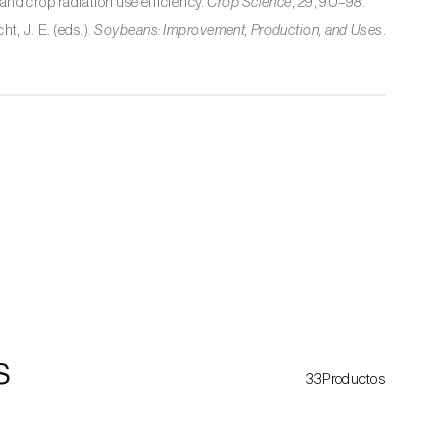
, and crop radiation use efficiency.
Crop Science
, 29, 90–98.
t, J. E. (eds.).
Soybeans: Improvement, Production, and Uses
.
s
33Productos