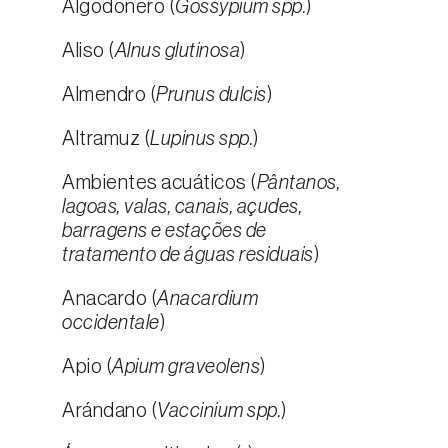
Algodonero (
Gossypium spp.
)
Aliso (
Alnus glutinosa
)
Almendro (
Prunus dulcis
)
Altramuz (
Lupinus spp.
)
Ambientes acuáticos (
Pântanos,
lagoas, valas, canais, açudes,
barragens e estações de
tratamento de águas residuais
)
Anacardo (
Anacardium
occidentale
)
Apio (
Apium graveolens
)
Arándano (
Vaccinium spp.
)