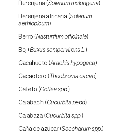
Berenjena (
Solanum melongena
)
Berenjena africana (
Solanum
aethiopicum
)
Berro (
Nasturtium officinale
)
Boj (
Buxus sempervirens L.
)
Cacahuete (
Arachis hypogaea
)
Cacaotero (
Theobroma cacao
)
Cafeto (
Coffea spp.
)
Calabacín (
Cucurbita pepo
)
Calabaza (
Cucurbita spp.
)
Caña de azúcar (
Saccharum spp.
)