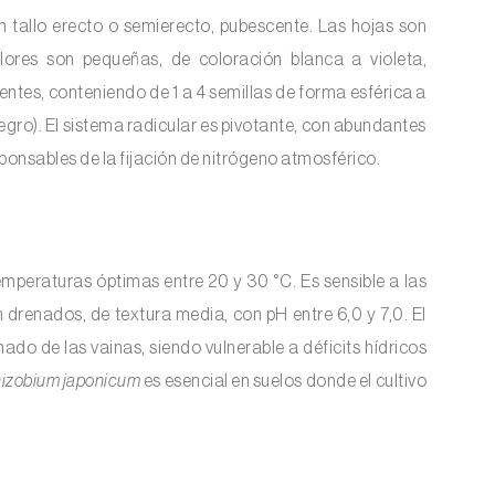
on tallo erecto o semierecto, pubescente. Las hojas son
s flores son pequeñas, de coloración blanca a violeta,
ntes, conteniendo de 1 a 4 semillas de forma esférica a
negro). El sistema radicular es pivotante, con abundantes
sponsables de la fijación de nitrógeno atmosférico.
mperaturas óptimas entre 20 y 30 °C. Es sensible a las
en drenados, de textura media, con pH entre 6,0 y 7,0. El
ado de las vainas, siendo vulnerable a déficits hídricos
izobium japonicum
es esencial en suelos donde el cultivo