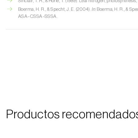
Sinclair, T. R., & Horie, T. (1989). Leaf nitrogen, photosynthesis
Boerma, H. R., & Specht, J. E. (2004).
In:
Boerma, H. R., & Spech
ASA–CSSA–SSSA.
Productos recomendado