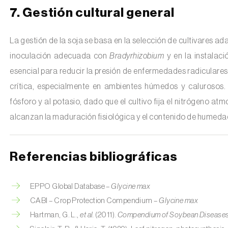
7. Gestión cultural general
La gestión de la soja se basa en la selección de cultivares ad
inoculación adecuada con
Bradyrhizobium
y en la instalaci
esencial para reducir la presión de enfermedades radiculare
crítica, especialmente en ambientes húmedos y calurosos. L
fósforo y al potasio, dado que el cultivo fija el nitrógeno a
alcanzan la maduración fisiológica y el contenido de humed
Referencias bibliográficas
EPPO Global Database –
Glycine max
CABI – Crop Protection Compendium –
Glycine max
Hartman, G. L.,
et al.
(2011).
Compendium of Soybean Diseases