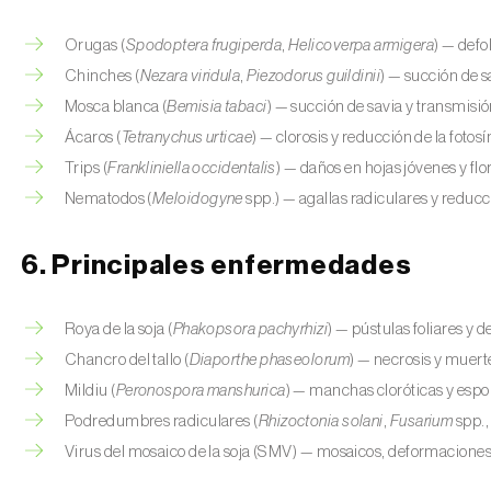
Orugas (
Spodoptera frugiperda
,
Helicoverpa armigera
) — defo
Chinches (
Nezara viridula
,
Piezodorus guildinii
) — succión de s
Mosca blanca (
Bemisia tabaci
) — succión de savia y transmisió
Ácaros (
Tetranychus urticae
) — clorosis y reducción de la fotosí
Trips (
Frankliniella occidentalis
) — daños en hojas jóvenes y fl
Nematodos (
Meloidogyne
spp.) — agallas radiculares y reducc
6. Principales enfermedades
Roya de la soja (
Phakopsora pachyrhizi
) — pústulas foliares y 
Chancro del tallo (
Diaporthe phaseolorum
) — necrosis y muert
Mildiu (
Peronospora manshurica
) — manchas cloróticas y espo
Podredumbres radiculares (
Rhizoctonia solani
,
Fusarium
spp.
Virus del mosaico de la soja (SMV) — mosaicos, deformaciones