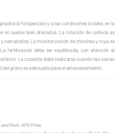
aptados al fotoperíodo y a las condiciones locales, en la
ón en suelos bien drenados. La rotación de cultivos es
s y nematodos. La monitorización de chinches y roya es
a fertilización debe ser equilibrada, con atención al
tmosférico. La cosecha debe realizarse cuando las vainas
ad del grano es adecuado para el almacenamiento.
 and Pests
. APS Press.