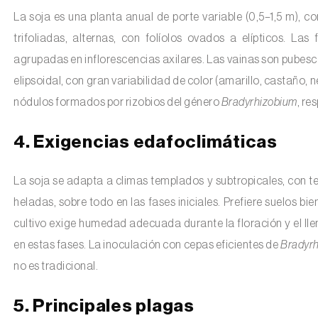
La soja es una planta anual de porte variable (0,5–1,5 m), c
trifoliadas, alternas, con folíolos ovados a elípticos. La
agrupadas en inflorescencias axilares. Las vainas son pubesce
elipsoidal, con gran variabilidad de color (amarillo, castaño, 
nódulos formados por rizobios del género
Bradyrhizobium
, re
4. Exigencias edafoclimáticas
La soja se adapta a climas templados y subtropicales, con te
heladas, sobre todo en las fases iniciales. Prefiere suelos bi
cultivo exige humedad adecuada durante la floración y el llen
en estas fases. La inoculación con cepas eficientes de
Bradyrh
no es tradicional.
5. Principales plagas