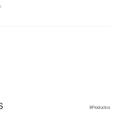
e.
s
8Productos