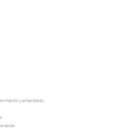
re marrón y amarillento.
s.
es secas.