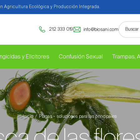
en Agricultura Ecológica y Producción Integrada.
212 333 019
info@biosani.com
ngicidas y Elicitores
Confusión Sexual
Trampas, 
Inicio
Plagas - soluciones para las principales
a de las flore