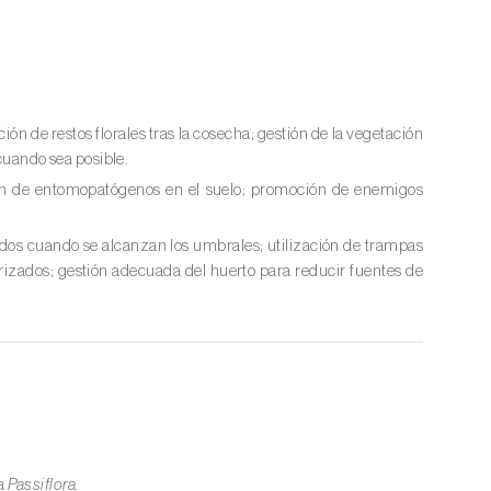
ión de restos florales tras la cosecha; gestión de la vegetación
 cuando sea posible.
ción de entomopatógenos en el suelo; promoción de enemigos
idos cuando se alcanzan los umbrales; utilización de trampas
rizados; gestión adecuada del huerto para reducir fuentes de
a
Passiflora.