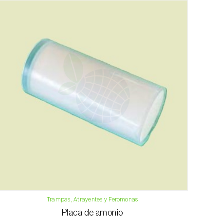
Trampas, Atrayentes y Feromonas
Placa de amonio