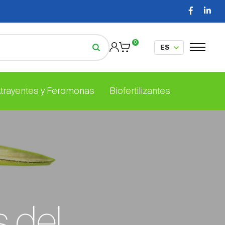
0
Atrayentes y Feromonas
Biofertilizantes
s del