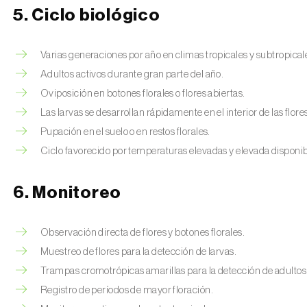
5. Ciclo biológico
Varias generaciones por año en climas tropicales y subtropical
Adultos activos durante gran parte del año.
Oviposición en botones florales o flores abiertas.
Las larvas se desarrollan rápidamente en el interior de las flore
Pupación en el suelo o en restos florales.
Ciclo favorecido por temperaturas elevadas y elevada disponibi
6. Monitoreo
Observación directa de flores y botones florales.
Muestreo de flores para la detección de larvas.
Trampas cromotrópicas amarillas para la detección de adultos
Registro de períodos de mayor floración.