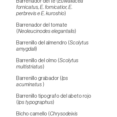
Barrenador del té (
Euwallacea
fornicatus, E. fornicatior, E.
perbrevis e E. kuroshio
)
Barrenador del tomate
(
Neoleucinodes elegantalis
)
Barrenillo del almendro (
Scolytus
amygdali
)
Barrenillo del olmo (
Scolytus
multistriatus
)
Barrenillo grabador (
Ips
acuminatus
)
Barrenillo tipografo del abeto rojo
(
Ips typographus
)
Bicho camello (
Chrysodeixis