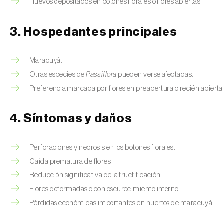
Huevos depositados en botones florales o flores abiertas.
3. Hospedantes principales
Maracuyá.
Otras especies de
Passiflora
pueden verse afectadas.
Preferencia marcada por flores en preapertura o recién abierta
4. Síntomas y daños
Perforaciones y necrosis en los botones florales.
Caída prematura de flores.
Reducción significativa de la fructificación.
Flores deformadas o con oscurecimiento interno.
Pérdidas económicas importantes en huertos de maracuyá.