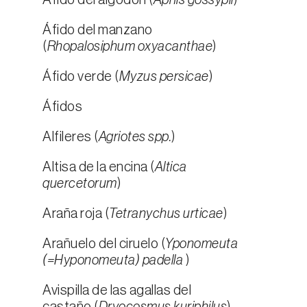
Áfido del algodón (
Aphis gossypii
)
Áfido del manzano
(
Rhopalosiphum oxyacanthae
)
Áfido verde (
Myzus persicae
)
Áfidos
Alfileres (
Agriotes spp.
)
Altisa de la encina (
Altica
quercetorum
)
Araña roja (
Tetranychus urticae
)
Arañuelo del ciruelo (
Yponomeuta
(=Hyponomeuta) padella
)
Avispilla de las agallas del