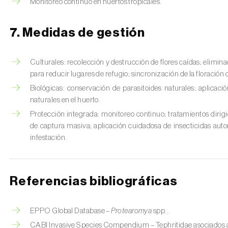
Monitoreo continuo en huertos tropicales.
7. Medidas de gestión
Culturales: recolección y destrucción de flores caídas; eliminac
para reducir lugares de refugio; sincronización de la floración
Biológicas: conservación de parasitoides naturales; aplica
naturales en el huerto.
Protección integrada: monitoreo continuo; tratamientos dirig
de captura masiva; aplicación cuidadosa de insecticidas auto
infestación.
Referencias bibliográficas
EPPO Global Database –
Protearomya
spp..
CABI Invasive Species Compendium – Tephritidae asociados 