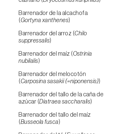
castaño (
Dryocosmus kuriphilus
)
Barrenador de la alcachofa
(
Gortyna xanthenes
)
Barrenador del arroz (
Chilo
suppressalis
)
Barrenador del maíz (
Ostrinia
nubilalis
)
Barrenador del melocotón
(
Carposina sasakii (=niponensis)
)
Barrenador del tallo de la caña de
azúcar (
Diatraea saccharalis
)
Barrenador del tallo del maíz
(
Busseola fusca
)