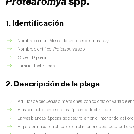
Protearomya
spp.
1. Identificación
Nombre común: Mosca de las flores del maracuyá
Nombre científico:
Protearomya
spp.
Orden: Diptera
Familia: Tephritidae
2. Descripción de la plaga
Adultos de pequeñas dimensiones, con coloración variable ent
Alas con patrones discretos, típicos de Tephritidae.
Larvas blancas, ápodas, se desarrollan en el interior de las flore
Pupas formadas en el suelo o en el interior de estructuras floral