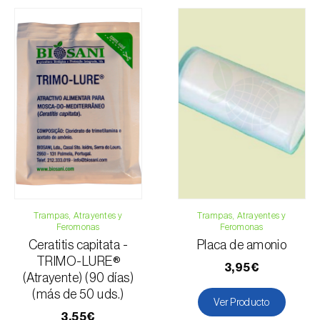
Fresa
Mostajo blanco
Nectarina
Níspero
Nogal
Olivo
Papaya
Pepino
Peral
Melocotonero
Trampas, Atrayentes y
Trampas, Atrayentes y
Pimiento
Feromonas
Feromonas
Pitaya
Ceratitis capitata -
Placa de amonio
Granado
TRIMO-LURE®
3,95€
Tomatera
(Atrayente) (90 días)
(más de 50 uds.)
Pomelo
Ver Producto
Vid
3,55€