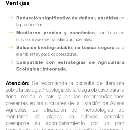
Vent
a
jas
Reducción significativa de daños
y
pérdidas
en
la producción;
Monitoreo preciso y económico
, con base en
curvas de vuelo semanales o quincenales;
Solución biodegradable, no tóxica
,
segura
para
el ambiente y para los operadores;
Compatible con estrategias de Agricultura
Ecológica
e
Integrada.
Atención:
Se recomienda la consulta de literatura
sobre la biología / ecología de la plaga objetivo para la
zona, región o país y de las recomendaciones
presentes en las circulares de la Estación de Avisos
Agrícolas. La utilización de metodologías de
monitoreo de plagas en cultivos agrícolas
presupone su acompañamiento por un plan
consistente de muestreo de los daños (estragos y