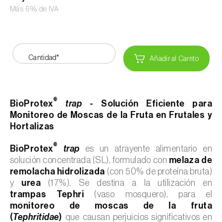
Más 6% de IVA
Cantidad*
Añadir al Carrito
®
BioProtex
trap
- Solución Eficiente para
Monitoreo de Moscas de la Fruta en Frutales y
Hortalizas
®
BioProtex
trap
es un atrayente alimentario en
solución concentrada (SL), formulado con
melaza de
remolacha hidrolizada
(con 50% de proteína bruta)
y
urea
(17%). Se destina a la utilización en
trampas Tephri
(vaso mosquero), para el
monitoreo de moscas de la fruta
(
Tephritidae
)
que causan perjuicios significativos en