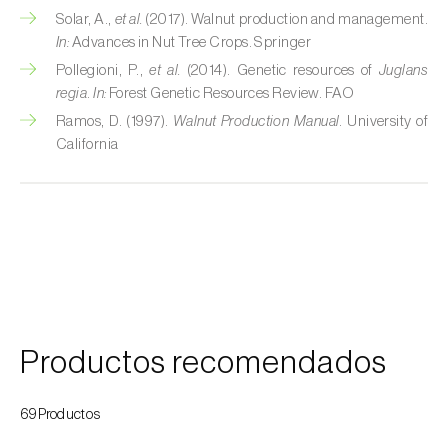
Colza (
Brassica napus
)
Solar, A.,
et al.
(2017). Walnut production and management.
In:
Advances in Nut Tree Crops. Springer
Crisantemo (
Chrysanthemum spp.
)
Pollegioni, P.,
et al.
(2014). Genetic resources of
Juglans
regia
.
In:
Forest Genetic Resources Review. FAO
Drácena (
Dracaena spp.
)
Ramos, D. (1997).
Walnut Production Manual
. University of
California
Encina (
Quercus ilex e Quercus rotundifolia
)
Endivia (
Cichorium intybus
)
Espárrago (
Asparagus officinalis
)
Espinaca (
Spinacia oleracea
)
Feijoa (
Feijoa sellowiana
)
Productos recomendados
Frambuesa (
Rubus idaeus
)
Frambuesa negra (
Rubus occidentalis
)
69Productos