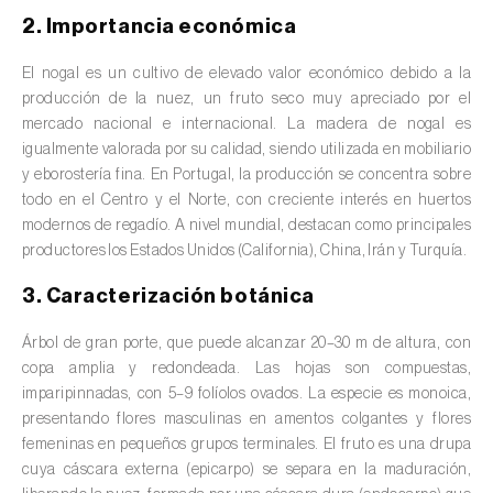
valas, canais, açudes, barragens e estações
2. Importancia económica
de tratamento de águas residuais
)
El nogal es un cultivo de elevado valor económico debido a la
Anacardo (
Anacardium occidentale
)
producción de la nuez, un fruto seco muy apreciado por el
mercado nacional e internacional. La madera de nogal es
Apio (
Apium graveolens
)
igualmente valorada por su calidad, siendo utilizada en mobiliario
y eborostería fina. En Portugal, la producción se concentra sobre
Arándano (
Vaccinium spp.
)
todo en el Centro y el Norte, con creciente interés en huertos
modernos de regadío. A nivel mundial, destacan como principales
Áreas no cultivadas (
-
)
productores los Estados Unidos (California), China, Irán y Turquía.
Aromáticas, condimentarias y medicinales
3. Caracterización botánica
(
Coriandrum, Petroselinum, Mentha, Ocimum,
Artemisia, Foeniculum, Laurus, Majorana,
Árbol de gran porte, que puede alcanzar 20–30 m de altura, con
Melissa, Pimpinella, Rosmarinus e outras
)
copa amplia y redondeada. Las hojas son compuestas,
imparipinnadas, con 5–9 folíolos ovados. La especie es monoica,
Arroz (
Oryza spp.
)
presentando flores masculinas en amentos colgantes y flores
femeninas en pequeños grupos terminales. El fruto es una drupa
Avellano (
Corylus avellana L.
)
cuya cáscara externa (epicarpo) se separa en la maduración,