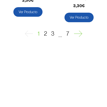
3,50€
Mostajo blanco (
Sorbus aria
)
3,30€
Ver Producto
Nabo (
Brassica rapa
)
Ver Producto
Ñame / Taro (
Colocasia spp., Dioscorea spp.,
Alocasia spp. e Xanthosoma spp.
)
1
2
3
7
...
Nectarina (
Prunus persica var. nucipersica
)
Níspero (
Eriobotrya japonica
)
Nogal (
Juglans regia
)
Olivo (
Olea europaea
)
Olmo (
Ulmus spp.
)
Palmera canaria (
Phoenix canariensis
)
Palmera datilera (
Phoenix dactylifera
)