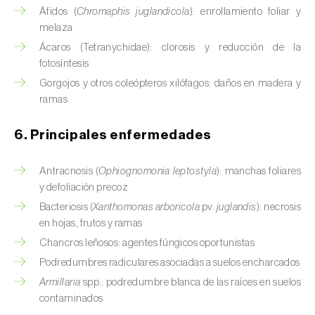
Áfidos (
Chromaphis juglandicola
): enrollamiento foliar y
Calabacín (
Cucurbita pepo
)
melaza
Ácaros (Tetranychidae): clorosis y reducción de la
Calabaza (
Cucurbita spp.
)
fotosíntesis
Caña de azúcar (
Saccharum spp.
)
Gorgojos y otros coleópteros xilófagos: daños en madera y
ramas
Cáñamo / Cannabis (
Cannabis sativa
)
6. Principales enfermedades
Caqui (
Diospyros spp.
)
Antracnosis (
Ophiognomonia leptostyla
): manchas foliares
Carambola (
Averrhoa carambola
)
y defoliación precoz
Carpe europeo (
Carpinus betulus
)
Bacteriosis (
Xanthomonas arboricola
pv.
juglandis
): necrosis
en hojas, frutos y ramas
Castaño (
Castanea sativa
)
Chancros leñosos: agentes fúngicos oportunistas
Podredumbres radiculares asociadas a suelos encharcados
Cebada (
Hordeum vulgare
)
Armillaria
spp.: podredumbre blanca de las raíces en suelos
contaminados
Cebolla (
Allium cepa
)