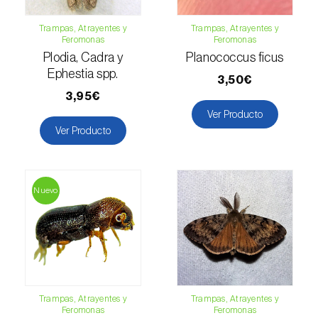
Levístico (
Levisticum officinale
)
Trampas, Atrayentes y
Trampas, Atrayentes y
Feromonas
Feromonas
Lichi (
Litchi chinensis
)
Plodia, Cadra y
Planococcus ficus
Limón (
Citrus limon
)
Ephestia spp.
3,50€
3,95€
Lino (
Linum usitatissimum
)
Ver Producto
Ver Producto
Lulo / Naranjilla (
Solanum quitoense
)
Lúpulo (
Humulus lupulus
)
Nuevo
Macadamia (
Macadamia spp.
)
Madroño (
Arbutus unedo
)
Maíz (
Zea mays
)
Mandioca (
Manihot esculenta
)
Trampas, Atrayentes y
Trampas, Atrayentes y
Feromonas
Feromonas