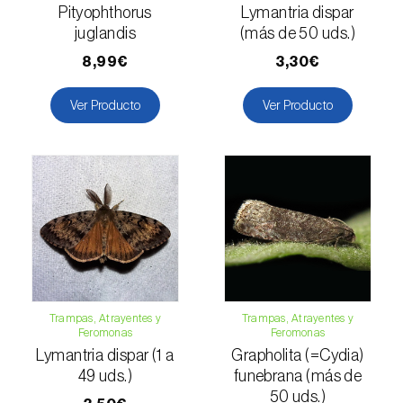
Mango (
Mangifera indica
)
Pityophthorus
Lymantria dispar
juglandis
(más de 50 uds.)
Manzano (
Malus domestica
)
8,99€
3,30€
Maracuyá (
Passiflora edulis
)
Ver Producto
Ver Producto
Melocotonero (
Prunus persica
)
Melón (
Cucumis melo
)
Melón cantalupo (
Cucumis melo: var.
reticulatus, var. cantalupensis e var. inodorus
)
Membrillero (
Cydonia oblonga
)
Mijo común (
Panicum miliaceum
)
Trampas, Atrayentes y
Trampas, Atrayentes y
Feromonas
Feromonas
Mijo perla (
Pennisetum glaucum
)
Lymantria dispar (1 a
Grapholita (=Cydia)
49 uds.)
funebrana (más de
Morera (
Morus spp.
)
50 uds.)