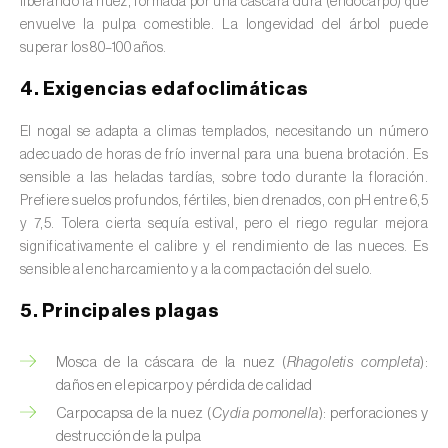
liberando la nuez, formada por una cáscara dura (endocarpo) que
Avena (
Avena sativa
)
envuelve la pulpa comestible. La longevidad del árbol puede
superar los 80–100 años.
Batata dulce (
Ipomoea batatas
)
4. Exigencias edafoclimáticas
Begonia (
Hillebrandia sandwicensis e
Begonia spp.
)
El nogal se adapta a climas templados, necesitando un número
adecuado de horas de frío invernal para una buena brotación. Es
Berenjena (
Solanum melongena
)
sensible a las heladas tardías, sobre todo durante la floración.
Prefiere suelos profundos, fértiles, bien drenados, con pH entre 6,5
Berenjena africana (
Solanum aethiopicum
)
y 7,5. Tolera cierta sequía estival, pero el riego regular mejora
significativamente el calibre y el rendimiento de las nueces. Es
Berro (
Nasturtium officinale
)
sensible al encharcamiento y a la compactación del suelo.
Boj (
Buxus sempervirens L.
)
5. Principales plagas
Cacahuete (
Arachis hypogaea
)
Mosca de la cáscara de la nuez (
Rhagoletis completa
):
daños en el epicarpo y pérdida de calidad
Cacaotero (
Theobroma cacao
)
Carpocapsa de la nuez (
Cydia pomonella
): perforaciones y
Cafeto (
Coffea spp.
)
destrucción de la pulpa