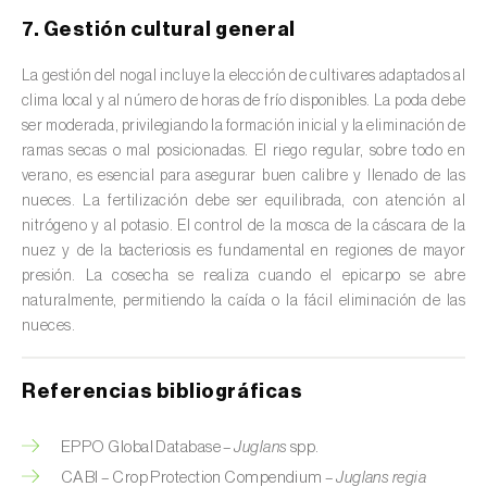
Cedro (
Cedrus spp.
)
7. Gestión cultural general
Centeno (
Secale cereale
)
La gestión del nogal incluye la elección de cultivares adaptados al
clima local y al número de horas de frío disponibles. La poda debe
Cerezo (
Prunus avium L.
)
ser moderada, privilegiando la formación inicial y la eliminación de
ramas secas o mal posicionadas. El riego regular, sobre todo en
Chirimoya (
Annona spp.
)
verano, es esencial para asegurar buen calibre y llenado de las
nueces. La fertilización debe ser equilibrada, con atención al
Chirivía (
Pastinaca sativa
)
nitrógeno y al potasio. El control de la mosca de la cáscara de la
nuez y de la bacteriosis es fundamental en regiones de mayor
Ciruelo (
Prunus domestica L.
)
presión. La cosecha se realiza cuando el epicarpo se abre
naturalmente, permitiendo la caída o la fácil eliminación de las
Cítricos (
Citrus spp.
)
nueces.
Clavel (
Dianthus caryophyllus
)
Referencias bibliográficas
Cocotero (
Cocos nucifera
)
EPPO Global Database –
Juglans
spp.
Col (
Brassica oleracea
)
CABI – Crop Protection Compendium –
Juglans regia