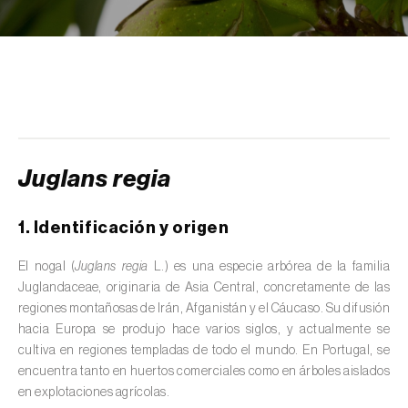
scolymus
)
Alcaravea (
Carum carvi
)
Alcornoque (
Quercus suber
)
Alerce (
Larix spp.
)
Alfalfa (
Medicago sativa
)
Juglans regia
Algarrobo (
Ceratonia siliqua
)
1. Identificación y origen
Algodonero (
Gossypium spp.
)
El nogal (
Juglans regia
L.) es una especie arbórea de la familia
Aliso (
Alnus glutinosa
)
Juglandaceae, originaria de Asia Central, concretamente de las
regiones montañosas de Irán, Afganistán y el Cáucaso. Su difusión
Almendro (
Prunus dulcis
)
hacia Europa se produjo hace varios siglos, y actualmente se
cultiva en regiones templadas de todo el mundo. En Portugal, se
Altramuz (
Lupinus spp.
)
encuentra tanto en huertos comerciales como en árboles aislados
en explotaciones agrícolas.
Ambientes acuáticos (
Pântanos, lagoas,