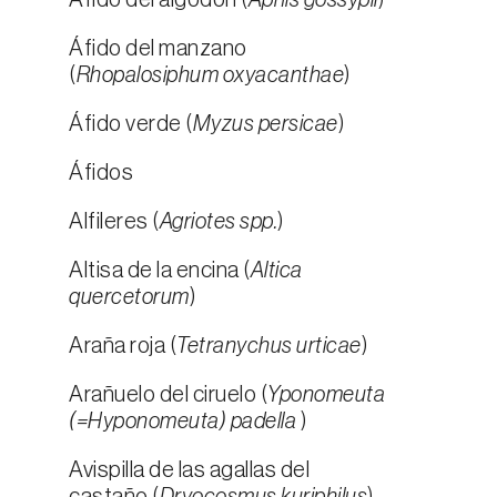
Áfido del algodón (
Aphis gossypii
)
Áfido del manzano
(
Rhopalosiphum oxyacanthae
)
Áfido verde (
Myzus persicae
)
Áfidos
Alfileres (
Agriotes spp.
)
Altisa de la encina (
Altica
quercetorum
)
Araña roja (
Tetranychus urticae
)
Arañuelo del ciruelo (
Yponomeuta
(=Hyponomeuta) padella
)
Avispilla de las agallas del