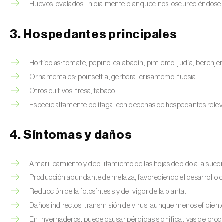
Huevos: ovalados, inicialmente blanquecinos, oscureciéndose c
3. Hospedantes principales
Hortícolas: tomate, pepino, calabacín, pimiento, judía, berenje
Ornamentales: poinsettia, gerbera, crisantemo, fucsia.
Otros cultivos: fresa, tabaco.
Especie altamente polífaga, con decenas de hospedantes rele
4. Síntomas y daños
Amarilleamiento y debilitamiento de las hojas debido a la succi
Producción abundante de melaza, favoreciendo el desarrollo de
Reducción de la fotosíntesis y del vigor de la planta.
Daños indirectos: transmisión de virus, aunque menos eficien
En invernaderos, puede causar pérdidas significativas de pro