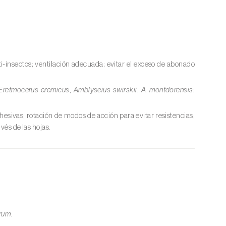
ti-insectos; ventilación adecuada; evitar el exceso de abonado
Eretmocerus eremicus
,
Amblyseius swirskii
,
A. montdorensis
;
esivas; rotación de modos de acción para evitar resistencias;
vés de las hojas.
orum
.