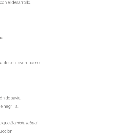
on el desarrollo.
na.
vantes en invernadero.
ón de savia.
 negrilla.
te que
Bemisia tabaci
.
ducción.