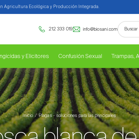
en Agricultura Ecológica y Producción Integrada.
212 333 019
info@biosani.com
ngicidas y Elicitores
Confusión Sexual
Trampas, 
Inicio
Plagas - soluciones para las principales
sca blanca de 