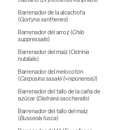
castaño (
Dryocosmus kuriphilus
)
Barrenador de la alcachofa
(
Gortyna xanthenes
)
Barrenador del arroz (
Chilo
suppressalis
)
Barrenador del maíz (
Ostrinia
nubilalis
)
Barrenador del melocotón
(
Carposina sasakii (=niponensis)
)
Barrenador del tallo de la caña de
azúcar (
Diatraea saccharalis
)
Barrenador del tallo del maíz
(
Busseola fusca
)