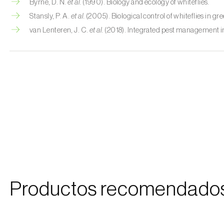
Byrne, D. N.
et al.
(1990). Biology and ecology of whiteflies.
Stansly, P. A.
et al.
(2005). Biological control of whiteflies in g
van Lenteren, J. C.
et al.
(2018). Integrated pest management in
Productos recomendado