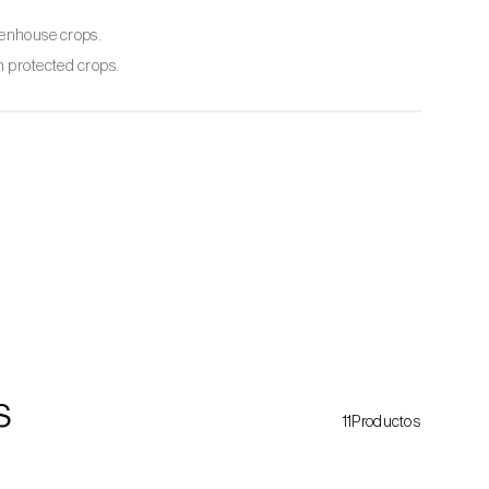
reenhouse crops.
 protected crops.
s
11Productos