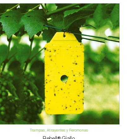
Trampas, Atrayentes y Feromonas
Rebell® Giallo