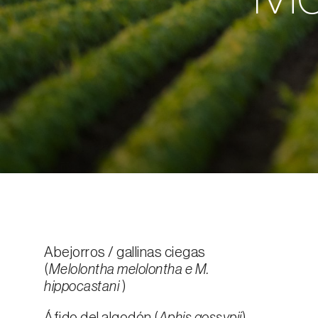
Abejorros / gallinas ciegas
(
Melolontha melolontha e M.
hippocastani
)