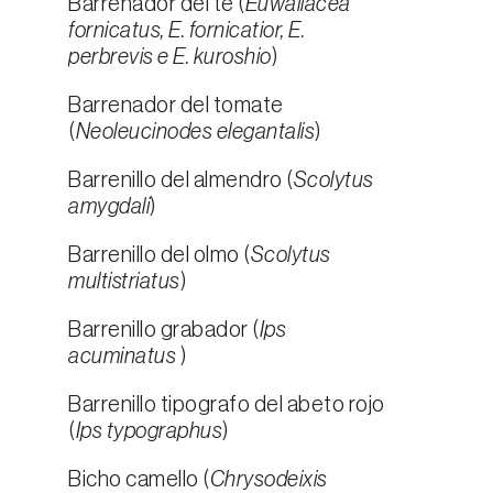
Barrenador del té (
Euwallacea
fornicatus, E. fornicatior, E.
perbrevis e E. kuroshio
)
Barrenador del tomate
(
Neoleucinodes elegantalis
)
Barrenillo del almendro (
Scolytus
amygdali
)
Barrenillo del olmo (
Scolytus
multistriatus
)
Barrenillo grabador (
Ips
acuminatus
)
Barrenillo tipografo del abeto rojo
(
Ips typographus
)
Bicho camello (
Chrysodeixis