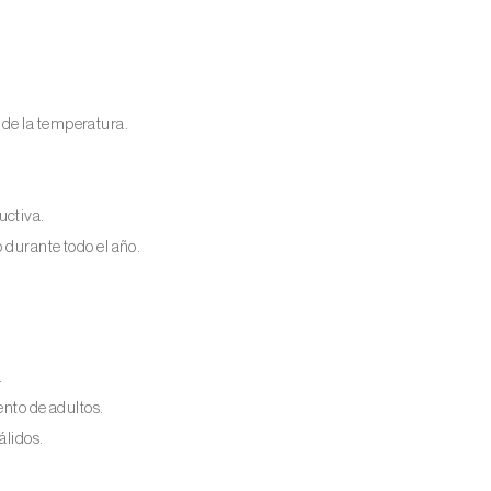
 de la temperatura.
uctiva.
 durante todo el año.
.
ento de adultos.
álidos.