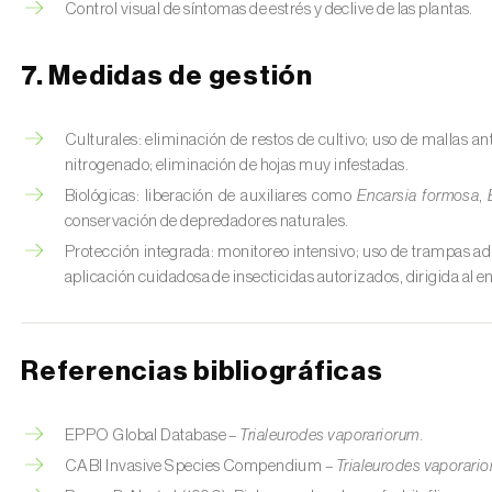
Control visual de síntomas de estrés y declive de las plantas.
7. Medidas de gestión
Culturales: eliminación de restos de cultivo; uso de mallas an
nitrogenado; eliminación de hojas muy infestadas.
Biológicas: liberación de auxiliares como
Encarsia formosa
,
conservación de depredadores naturales.
Protección integrada: monitoreo intensivo; uso de trampas adh
aplicación cuidadosa de insecticidas autorizados, dirigida al en
Referencias bibliográficas
EPPO Global Database –
Trialeurodes vaporariorum
.
CABI Invasive Species Compendium –
Trialeurodes vaporari