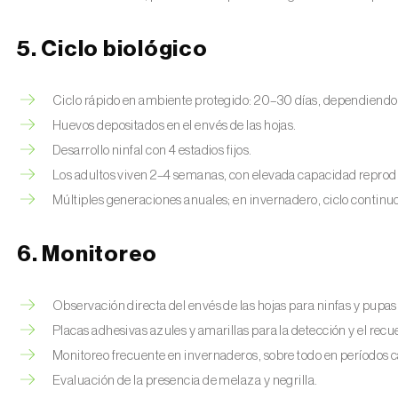
5. Ciclo biológico
Ciclo rápido en ambiente protegido: 20–30 días, dependiendo
Huevos depositados en el envés de las hojas.
Desarrollo ninfal con 4 estadios fijos.
Los adultos viven 2–4 semanas, con elevada capacidad reprod
Múltiples generaciones anuales; en invernadero, ciclo continuo
6. Monitoreo
Observación directa del envés de las hojas para ninfas y pupas
Placas adhesivas azules y amarillas para la detección y el recu
Monitoreo frecuente en invernaderos, sobre todo en períodos c
Evaluación de la presencia de melaza y negrilla.