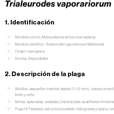
Trialeurodes vaporariorum
1. Identificación
Nombre común: Mosca blanca de los invernaderos
Nombre científico:
Trialeurodes vaporariorum
Westwood
Orden: Hemiptera
Familia: Aleyrodidae
2. Descripción de la plaga
Adultos: pequeños insectos alados (1–1,5 mm), cuerpo amarill
lento y corto.
Ninfas: aplanadas, ovaladas, translúcidas; se adhieren firmeme
Pupa (4.º estadio): estructura ovalada, más gruesa y opaca, 