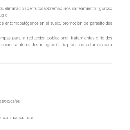
dos; eliminación de frutos sobremaduros; saneamiento riguroso
ugio.
 de entomopatógenos en el suelo; promoción de parasitoides
ampas para la reducción poblacional; tratamientos dirigidos
cticidas autorizados; integración de prácticas culturales para
 tropicale
s.
rican horticulture.