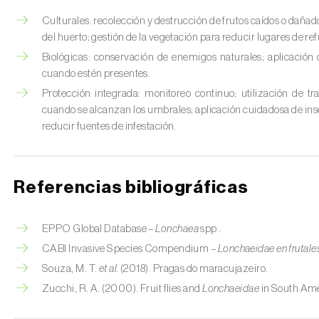
Culturales: recolección y destrucción de frutos caídos o daña
del huerto; gestión de la vegetación para reducir lugares de ref
Biológicas: conservación de enemigos naturales; aplicación
cuando estén presentes.
Protección integrada: monitoreo continuo; utilización de tr
cuando se alcanzan los umbrales; aplicación cuidadosa de inse
reducir fuentes de infestación.
Referencias bibliográficas
EPPO Global Database –
Lonchaea
spp..
CABI Invasive Species Compendium –
Lonchaeidae en frutales
Souza, M. T.
et al.
(2018). Pragas do maracujazeiro.
Zucchi, R. A. (2000). Fruit flies and
Lonchaeidae
in South Ame