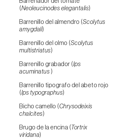
Barrenador del tomate
(
Neoleucinodes elegantalis
)
Barrenillo del almendro (
Scolytus
amygdali
)
Barrenillo del olmo (
Scolytus
multistriatus
)
Barrenillo grabador (
Ips
acuminatus
)
Barrenillo tipografo del abeto rojo
(
Ips typographus
)
Bicho camello (
Chrysodeixis
chalcites
)
Brugo de la encina (
Tortrix
viridana
)