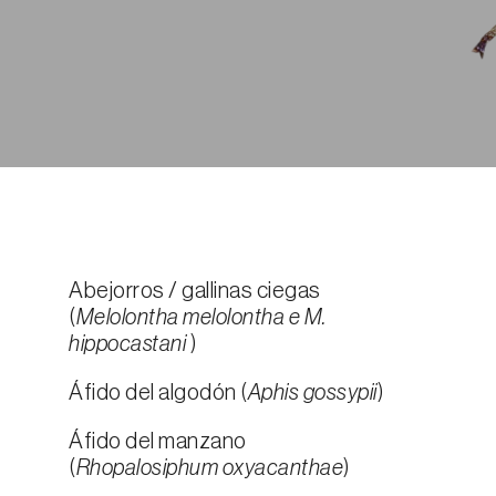
Abejorros / gallinas ciegas
(
Melolontha melolontha e M.
hippocastani
)
Áfido del algodón (
Aphis gossypii
)
Áfido del manzano
(
Rhopalosiphum oxyacanthae
)