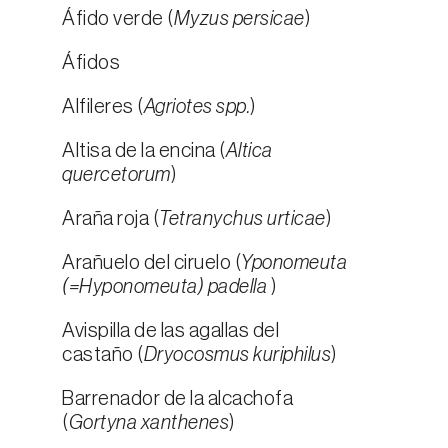
Áfido verde (
Myzus persicae
)
Áfidos
Alfileres (
Agriotes spp.
)
Altisa de la encina (
Altica
quercetorum
)
Araña roja (
Tetranychus urticae
)
Arañuelo del ciruelo (
Yponomeuta
(=Hyponomeuta) padella
)
Avispilla de las agallas del
castaño (
Dryocosmus kuriphilus
)
Barrenador de la alcachofa
(
Gortyna xanthenes
)