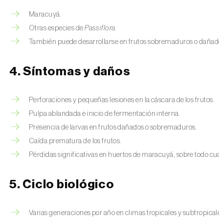
Maracuyá.
Otras especies de
Passiflora.
También puede desarrollarse en frutos sobremaduros o dañados 
4. Síntomas y daños
Perforaciones y pequeñas lesiones en la cáscara de los frutos.
Pulpa ablandada e inicio de fermentación interna.
Presencia de larvas en frutos dañados o sobremaduros.
Caída prematura de los frutos.
Pérdidas significativas en huertos de maracuyá, sobre todo cu
5. Ciclo biológico
Varias generaciones por año en climas tropicales y subtropical