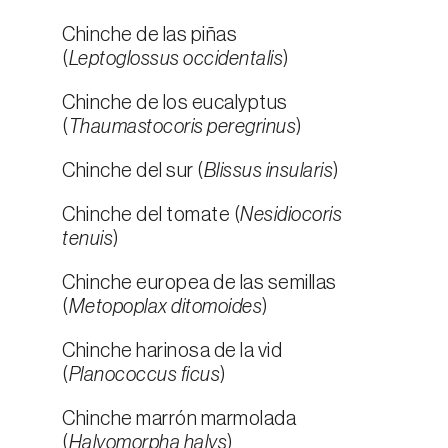
Chinche de las piñas
(
Leptoglossus occidentalis
)
Chinche de los eucalyptus
(
Thaumastocoris peregrinus
)
Chinche del sur (
Blissus insularis
)
Chinche del tomate (
Nesidiocoris
tenuis
)
Chinche europea de las semillas
(
Metopoplax ditomoides
)
Chinche harinosa de la vid
(
Planococcus ficus
)
Chinche marrón marmolada
(
Halyomorpha halys
)