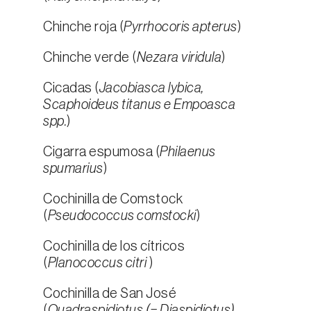
Chinche roja (
Pyrrhocoris apterus
)
Chinche verde (
Nezara viridula
)
Cicadas (
Jacobiasca lybica,
Scaphoideus titanus e Empoasca
spp.
)
Cigarra espumosa (
Philaenus
spumarius
)
Cochinilla de Comstock
(
Pseudococcus comstocki
)
Cochinilla de los cítricos
(
Planococcus citri
)
Cochinilla de San José
(
Quadraspidiotus (= Diaspidiotus)