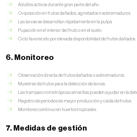
Adultos activos durante gran parte del año.
Oviposición en frutos dañados, agrietados o sobremaduros.
Las larvas se desarrollan rápidamente en la pulpa.
Pupación en el interior del fruto o en el suelo.
Ciclo favorecido por elevada disponibilidad de frutos dañados.
6. Monitoreo
Observación directa de frutos dañados o sobremaduros.
Muestreo de frutos para la detección de larvas.
Las trampas cromotrópicas amarillas pueden ayudar en la dete
Registro de períodos de mayor producción y caída de frutos.
Monitoreo continuo en huertos tropicales.
7. Medidas de gestión