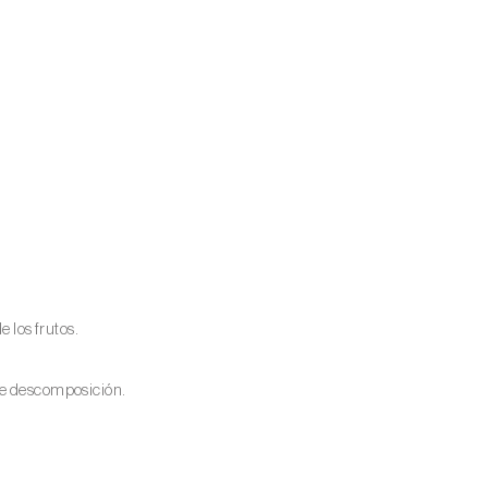
e los frutos.
 de descomposición.