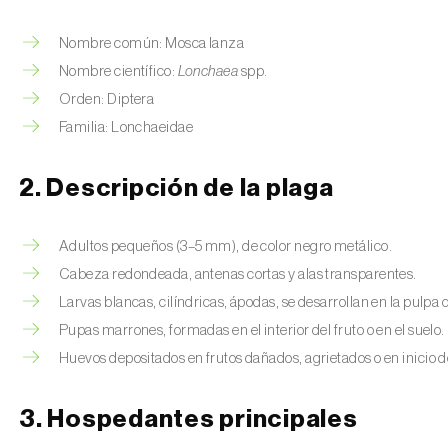
Nombre común: Mosca lanza
Nombre científico:
Lonchaea
spp.
Orden: Diptera
Familia: Lonchaeidae
2. Descripción de la plaga
Adultos pequeños (3–5 mm), de color negro metálico.
Cabeza redondeada, antenas cortas y alas transparentes.
Larvas blancas, cilíndricas, ápodas, se desarrollan en la pulpa d
Pupas marrones, formadas en el interior del fruto o en el suelo.
Huevos depositados en frutos dañados, agrietados o en inicio
3. Hospedantes principales