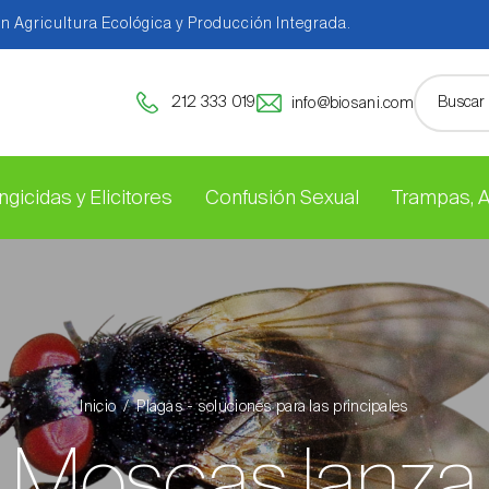
en Agricultura Ecológica y Producción Integrada.
212 333 019
info@biosani.com
ngicidas y Elicitores
Confusión Sexual
Trampas, 
Inicio
Plagas - soluciones para las principales
Moscas lanza