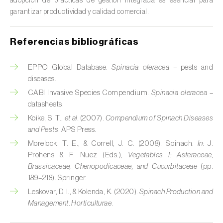
adopción de prácticas de gestión integrada es esencial para
Cedro (
Cedrus spp.
)
garantizar productividad y calidad comercial.
Centeno (
Secale cereale
)
Referencias bibliográficas
Cerezo (
Prunus avium L.
)
EPPO Global Database.
Spinacia oleracea
– pests and
Chirimoya (
Annona spp.
)
diseases.
CABI Invasive Species Compendium.
Spinacia oleracea
–
Chirivía (
Pastinaca sativa
)
datasheets.
Koike, S. T.,
et al.
(2007).
Compendium of Spinach Diseases
Ciruelo (
Prunus domestica L.
)
and Pests
. APS Press.
Cítricos (
Citrus spp.
)
Morelock, T. E., & Correll, J. C. (2008). Spinach.
In:
J.
Prohens & F. Nuez (Eds.),
Vegetables I: Asteraceae,
Clavel (
Dianthus caryophyllus
)
Brassicaceae, Chenopodicaceae, and Cucurbitaceae
(pp.
189–218). Springer.
Cocotero (
Cocos nucifera
)
Leskovar, D. I., & Kolenda, K. (2020).
Spinach Production and
Management
.
Horticulturae
.
Col (
Brassica oleracea
)