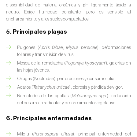
Avena (
Avena sativa
)
disponibilidad de materia orgánica y pH ligeramente ácido a
neutro. Exige humedad constante, pero es sensible al
Batata dulce (
Ipomoea batatas
)
encharcamiento y a los suelos compactados.
Begonia (
Hillebrandia sandwicensis e
5. Principales plagas
Begonia spp.
)
Pulgones (
Aphis fabae
,
Myzus persicae
): deformaciones
Berenjena (
Solanum melongena
)
foliares y transmisión de virus.
Mosca de la remolacha (
Pegomya hyoscyami
): galerías en
Berenjena africana (
Solanum aethiopicum
)
las hojas jóvenes.
Berro (
Nasturtium officinale
)
Orugas (Noctuidae): perforaciones y consumo foliar.
Ácaros (
Tetranychus urticae
): clorosis y pérdida de vigor.
Boj (
Buxus sempervirens L.
)
Nematodos de las agallas (
Meloidogyne spp.
): reducción
del desarrollo radicular y del crecimiento vegetativo.
Cacahuete (
Arachis hypogaea
)
6. Principales enfermedades
Cacaotero (
Theobroma cacao
)
Cafeto (
Coffea spp.
)
Mildiu (
Peronospora effusa
): principal enfermedad del