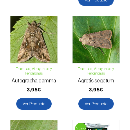
Levístico (
Levisticum officinale
)
Lichi (
Litchi chinensis
)
Limón (
Citrus limon
)
Lino (
Linum usitatissimum
)
Lulo / Naranjilla (
Solanum quitoense
)
Lúpulo (
Humulus lupulus
)
Trampas, Atrayentes y
Trampas, Atrayentes y
Feromonas
Feromonas
Autographa gamma
Agrotis segetum
Macadamia (
Macadamia spp.
)
3,95€
3,95€
Madroño (
Arbutus unedo
)
Ver Producto
Ver Producto
Maíz (
Zea mays
)
Mandioca (
Manihot esculenta
)
Nuevo