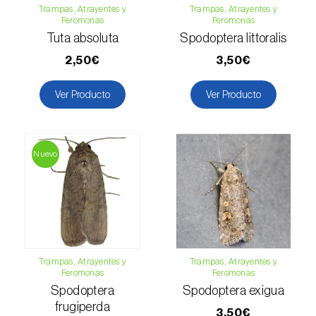
Fresa (
Fragaria spp.
)
Trampas, Atrayentes y
Trampas, Atrayentes y
Feromonas
Feromonas
Fresno (
Fraxinus spp.
)
Tuta absoluta
Spodoptera littoralis
2,50€
3,50€
Garbanzo (
Cicer arietinum
)
Ver Producto
Ver Producto
Gerbera (
Gerbera
)
Girasol (
Helianthus annuus
)
Nuevo
Granado (
Punica granatum
)
Grosellero (
Ribes uva-crispa
)
Grosellero negro (
Ribes nigrum
)
Guayabo (
Psidium guajava
)
Trampas, Atrayentes y
Trampas, Atrayentes y
Feromonas
Feromonas
Guindilla, chile y rocoto (
Capsicum annuum,
Spodoptera
Spodoptera exigua
C. frutescens e C. pubescens
)
frugiperda
3,50€