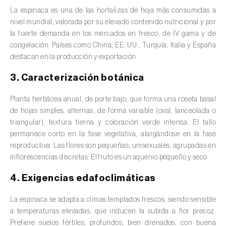
valas, canais, açudes, barragens e estações
La espinaca es una de las hortalizas de hoja más consumidas a
de tratamento de águas residuais
)
nivel mundial, valorada por su elevado contenido nutricional y por
la fuerte demanda en los mercados en fresco, de IV gama y de
Anacardo (
Anacardium occidentale
)
congelación. Países como China, EE. UU., Turquía, Italia y España
destacan en la producción y exportación.
Apio (
Apium graveolens
)
3. Caracterización botánica
Arándano (
Vaccinium spp.
)
Planta herbácea anual, de porte bajo, que forma una roseta basal
Áreas no cultivadas (
-
)
de hojas simples, alternas, de forma variable (oval, lanceolada o
triangular), textura tierna y coloración verde intensa. El tallo
Aromáticas, condimentarias y medicinales
permanece corto en la fase vegetativa, alargándose en la fase
(
Coriandrum, Petroselinum, Mentha, Ocimum,
reproductiva. Las flores son pequeñas, unisexuales, agrupadas en
Artemisia, Foeniculum, Laurus, Majorana,
inflorescencias discretas. El fruto es un aquenio pequeño y seco.
Melissa, Pimpinella, Rosmarinus e outras
)
4. Exigencias edafoclimáticas
Arroz (
Oryza spp.
)
La espinaca se adapta a climas templados frescos, siendo sensible
Avellano (
Corylus avellana L.
)
a temperaturas elevadas, que inducen la subida a flor precoz.
Prefiere suelos fértiles, profundos, bien drenados, con buena