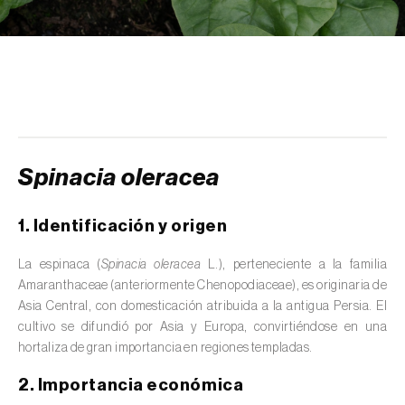
scolymus
)
Alcaravea (
Carum carvi
)
Alcornoque (
Quercus suber
)
Alerce (
Larix spp.
)
Alfalfa (
Medicago sativa
)
Spinacia oleracea
Algarrobo (
Ceratonia siliqua
)
1. Identificación y origen
Algodonero (
Gossypium spp.
)
La espinaca (
Spinacia oleracea
L.), perteneciente a la familia
Aliso (
Alnus glutinosa
)
Amaranthaceae (anteriormente Chenopodiaceae), es originaria de
Asia Central, con domesticación atribuida a la antigua Persia. El
Almendro (
Prunus dulcis
)
cultivo se difundió por Asia y Europa, convirtiéndose en una
hortaliza de gran importancia en regiones templadas.
Altramuz (
Lupinus spp.
)
2. Importancia económica
Ambientes acuáticos (
Pântanos, lagoas,