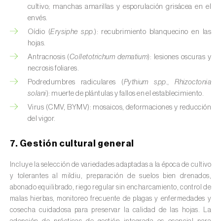
cultivo; manchas amarillas y esporulación grisácea en el
Calabacín (
Cucurbita pepo
)
envés.
Oídio (
Erysiphe spp.
): recubrimiento blanquecino en las
Calabaza (
Cucurbita spp.
)
hojas.
Antracnosis (
Colletotrichum dematium
): lesiones oscuras y
Caña de azúcar (
Saccharum spp.
)
necrosis foliares.
Cáñamo / Cannabis (
Cannabis sativa
)
Podredumbres radiculares (
Pythium spp.
,
Rhizoctonia
solani
): muerte de plántulas y fallos en el establecimiento.
Caqui (
Diospyros spp.
)
Virus (CMV, BYMV): mosaicos, deformaciones y reducción
del vigor.
Carambola (
Averrhoa carambola
)
7. Gestión cultural general
Carpe europeo (
Carpinus betulus
)
Incluye la selección de variedades adaptadas a la época de cultivo
Castaño (
Castanea sativa
)
y tolerantes al mildiu, preparación de suelos bien drenados,
abonado equilibrado, riego regular sin encharcamiento, control de
Cebada (
Hordeum vulgare
)
malas hierbas, monitoreo frecuente de plagas y enfermedades y
Cebolla (
Allium cepa
)
cosecha cuidadosa para preservar la calidad de las hojas. La