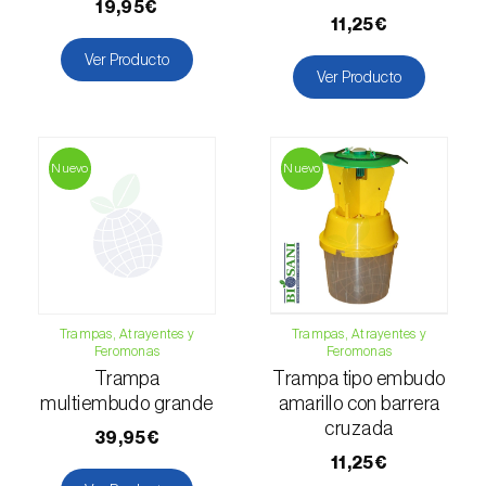
Hoplocampa del ciruelo (
Hoplocampa minuta
19,95€
11,25€
e H. flava
)
Ver Producto
Ver Producto
Hoplocampa del manzano (
Hoplocampa
testudinea
)
Hoplocampa del peral (
Hoplocampa brevis
)
Nuevo
Nuevo
Hoplocampas (
Hoplocampa spp.
)
Langosta / saltamontes (
Locusta
migratoria
)
Larva minadora (
Liriomyza spp.
)
Trampas, Atrayentes y
Trampas, Atrayentes y
Feromonas
Feromonas
Lasiocampa del pino (
Dendrolimus pini
)
Trampa
Trampa tipo embudo
multiembudo grande
amarillo con barrera
Longicornio de cuello rojo (
Aromia bungii
)
cruzada
39,95€
Longicornio de los cítricos (
Anoplophora
11,25€