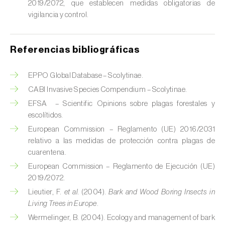
2019/2072, que establecen medidas obligatorias de
Esbelto latón bruñido (
Thysanoplusia
vigilancia y control.
orichalcea
)
Escama harinosa (
Pseudococcus
Referencias bibliográficas
longispinus
)
EPPO Global Database – Scolytinae.
Escarabajo de la patata (
Leptinotarsa
CABI Invasive Species Compendium – Scolytinae.
decemlineata
)
EFSA – Scientific Opinions sobre plagas forestales y
Escarabajo de las ramas del nogal
escolítidos.
(
Pityophthorus juglandis
)
European Commission – Reglamento (UE) 2016/2031
relativo a las medidas de protección contra plagas de
Escarabajo del frambueso (
Byturus spp.
)
cuarentena.
European Commission – Reglamento de Ejecución (UE)
Escarabajo descortezador grande del
2019/2072.
alerce (
Ips cembrae
)
Lieutier, F.
et al.
(2004).
Bark and Wood Boring Insects in
Living Trees in Europe
.
Escarabajo japonés (
Popillia japonica
)
Wermelinger, B. (2004). Ecology and management of bark