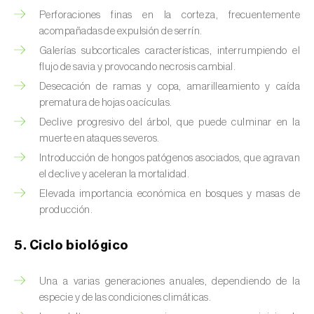
Chinche de las piñas (
Leptoglossus
Perforaciones finas en la corteza, frecuentemente
occidentalis
)
acompañadas de expulsión de serrín.
Chinche de los eucalyptus (
Thaumastocoris
Galerías subcorticales características, interrumpiendo el
peregrinus
)
flujo de savia y provocando necrosis cambial.
Desecación de ramas y copa, amarilleamiento y caída
Chinche del sur (
Blissus insularis
)
prematura de hojas o acículas.
Declive progresivo del árbol, que puede culminar en la
Chinche del tomate (
Nesidiocoris tenuis
)
muerte en ataques severos.
Chinche europea de las semillas
Introducción de hongos patógenos asociados, que agravan
el declive y aceleran la mortalidad.
(
Metopoplax ditomoides
)
Elevada importancia económica en bosques y masas de
Chinche harinosa de la vid (
Planococcus
producción.
ficus
)
5. Ciclo biológico
Chinche marrón marmolada (
Halyomorpha
halys
)
Una a varias generaciones anuales, dependiendo de la
especie y de las condiciones climáticas.
Chinche roja (
Pyrrhocoris apterus
)