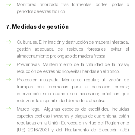
Monitoreo reforzado tras tormentas, cortes, podas o
Cochinillas
periodos de estrés hídrico.
Cogollero del maíz (
Spodoptera frugiperda
)
7. Medidas de gestión
Cogollero del tomate (
Keiferia lycopersicella
)
Culturales: Eliminación y destrucción de madera infestada;
Coleópteros de grandes dimensiones
gestión adecuada de residuos forestales; evitar el
almacenamiento prolongado de madera fresca.
Coleópteros de pequeñas dimensiones
Preventivas: Mantenimiento de la vitalidad de la masa;
reducción del estrés hídrico; evitar heridas en el tronco.
Criocero del espárrago (
Crioceris asparagi e
Protección integrada: Monitoreo regular; utilización de
C. duodecimpunctata
)
trampas con feromonas para la detección precoz;
intervención solo cuando sea necesario; prácticas que
Cuerado (
Agrotis saucia
)
reduzcan la disponibilidad de madera atractiva.
Culebrilla del corcho (
Coroebus undatus
)
Marco legal: Algunas especies de escolítidos, incluidas
especies exóticas invasoras y plagas de cuarentena, están
Drosófila de alas manchadas (
Drosophila
reguladas en la Unión Europea en virtud del Reglamento
suzukii
)
(UE) 2016/2031 y del Reglamento de Ejecución (UE)