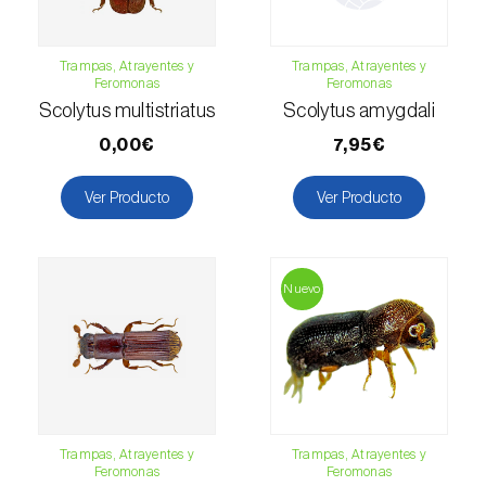
Falso gusano de la fruta (
Thaumatotibia
leucotreta
)
Trampas, Atrayentes y
Trampas, Atrayentes y
Feromonas
Feromonas
Foracanta o taladro del eucalipto
Scolytus multistriatus
Scolytus amygdali
(
Phoracantha semipunctata e P. recurva
)
0,00€
7,95€
Gardama de la remolacha (
Spodoptera
Ver Producto
Ver Producto
exigua
)
Glifodes del olivo (
Palpita (=Margaronia)
unionalis
)
Nuevo
Gorgojo de la vid (
Otiorhynchus sulcatus
)
Gorgojo del café / cacao (
Araecerus
fasciculatus
)
Gorgojo del eucalipto (
Gonipterus platensis
)
Trampas, Atrayentes y
Trampas, Atrayentes y
Feromonas
Feromonas