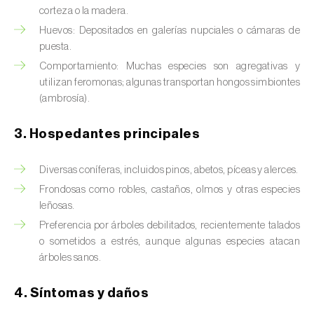
Brugo de la encina (
Tortrix viridana
)
corteza o la madera.
Huevos: Depositados en galerías nupciales o cámaras de
Cacoecia de los frutales (
Archips rosana
)
puesta.
Cantárida (
Lytta vesicatoria
)
Comportamiento: Muchas especies son agregativas y
utilizan feromonas; algunas transportan hongos simbiontes
Capua de los frutos (
Adoxophyes orana
)
(ambrosía).
Cecidomía destructora (
Mayetiola
3. Hospedantes principales
destructor
)
Diversas coníferas, incluidos pinos, abetos, píceas y alerces.
Ceutorrinco de la col (
Ceutorhynchus
quadridens
)
Frondosas como robles, castaños, olmos y otras especies
leñosas.
Ceutorrinco de los nabos (
Ceutorhynchus
Preferencia por árboles debilitados, recientemente talados
napi
)
o sometidos a estrés, aunque algunas especies atacan
árboles sanos.
Chinche de la morera (
Pseudaulacaspis
pentagona
)
4. Síntomas y daños