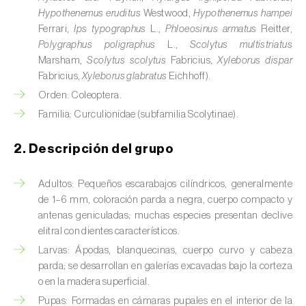
Barrenador del tallo del maíz (
Busseola
Hypothenemus eruditus
Westwood,
Hypothenemus hampei
fusca
)
Ferrari,
Ips typographus
L.,
Phloeosinus armatus
Reitter,
Polygraphus poligraphus
L.,
Scolytus multistriatus
Barrenador del té (
Euwallacea fornicatus, E.
Marsham,
Scolytus scolytus
Fabricius,
Xyleborus dispar
fornicatior, E. perbrevis e E. kuroshio
)
Fabricius,
Xyleborus glabratus
Eichhoff).
Barrenador del tomate (
Neoleucinodes
Orden: Coleoptera.
elegantalis
)
Familia: Curculionidae (subfamilia Scolytinae).
Barrenillo del almendro (
Scolytus amygdali
)
2. Descripción del grupo
Barrenillo del olmo (
Scolytus multistriatus
)
Adultos: Pequeños escarabajos cilíndricos, generalmente
de 1–6 mm, coloración parda a negra, cuerpo compacto y
Barrenillo grabador (
Ips acuminatus
)
antenas geniculadas; muchas especies presentan declive
Barrenillo tipografo del abeto rojo (
Ips
elitral con dientes característicos.
typographus
)
Larvas: Ápodas, blanquecinas, cuerpo curvo y cabeza
parda; se desarrollan en galerías excavadas bajo la corteza
Bicho camello (
Chrysodeixis chalcites
)
o en la madera superficial.
Pupas: Formadas en cámaras pupales en el interior de la