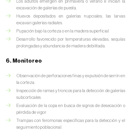
Los adultos emergen en primavera o verano e inician la
Chinche verde (
Nezara viridula
)
excavación de galerías de puesta.
Huevos depositados en galerías nupciales; las larvas
Cicadas (
Jacobiasca lybica, Scaphoideus
excavan galerías radiales.
titanus e Empoasca spp.
)
Pupación bajo la corteza o en la madera superficial.
Desarrollo favorecido por temperaturas elevadas, sequías
Cigarra espumosa (
Philaenus spumarius
)
prolongadas y abundancia de madera debilitada.
Cochinilla de Comstock (
Pseudococcus
comstocki
)
6. Monitoreo
Cochinilla de los cítricos (
Planococcus citri
)
Observación de perforaciones finas y expulsión de serrín en
la corteza.
Cochinilla de San José (
Quadraspidiotus (=
Inspección de ramas y troncos para la detección de galerías
Diaspidiotus) perniciosus
)
subcorticales.
Cochinilla obscura (
Pseudococcus viburni
)
Evaluación de la copa en busca de signos de desecación o
pérdida de vigor.
Cochinilla roja de los cítricos (
Aonidiella
Trampas con feromonas específicas para la detección y el
aurantii
)
seguimiento poblacional.