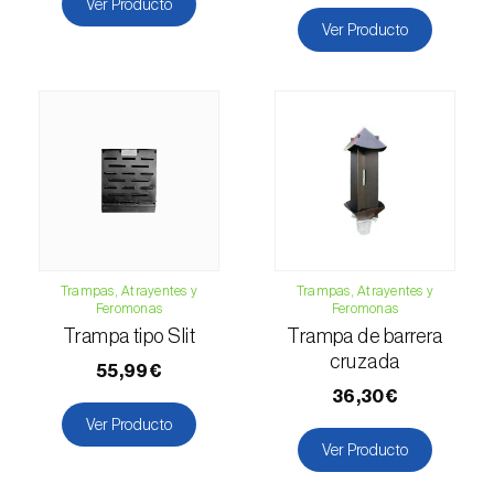
chinensis
)
Ver Producto
Ver Producto
Longicornio del pino (
Monochamus
galloprovincialis
)
Mariposa blanca grande de la col (
Pieris
brassicae
)
Mariposa de cola parda (
Euproctis
chrysorrhoea
)
Mariposa del fresno (
Abraxas pantaria
)
Trampas, Atrayentes y
Trampas, Atrayentes y
Feromonas
Feromonas
Mariposa del geranio (
Cacyreus marshalli
)
Trampa tipo Slit
Trampa de barrera
cruzada
55,99€
Mariposa isabelina (
Actias (=Graellsia)
36,30€
isabellae
)
Ver Producto
Mariposa monja (
Lymantria monacha
)
Ver Producto