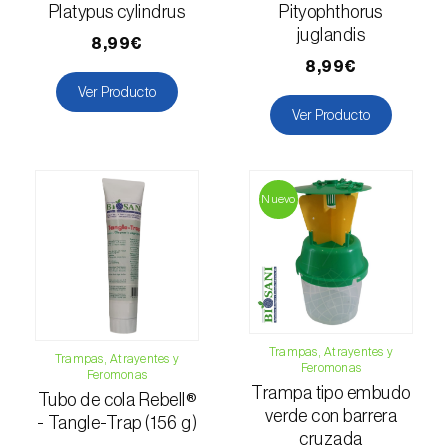
Gorgojo verde (
Polydrusus chrysomela
)
Platypus cylindrus
Pityophthorus
juglandis
8,99€
Gran barrenillo del pino (
Ips sexdentatus
)
8,99€
Ver Producto
Gusano barrenador del tallo del arroz
Ver Producto
(
Archips argyrospila
)
Gusano cortador (
Agrotis segetum
)
Nuevo
Gusano de la fruta (
Cydia pomonella
)
Gusano de los penachos (
Orgyia antiqua
)
Gusano minador del tomate (
Tuta absoluta
)
Gusano negro (
Spodoptera eridania
)
Trampas, Atrayentes y
Trampas, Atrayentes y
Feromonas
Feromonas
Gusano oriental de la hoja (
Spodoptera
Trampa tipo embudo
Tubo de cola Rebell®
litura
)
verde con barrera
- Tangle-Trap (156 g)
cruzada