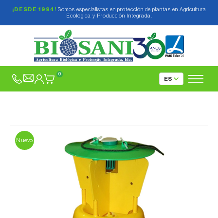
¡DESDE 1994!
Somos especialistas en protección de plantas en Agricultura
Ecológica y Producción Integrada.
0
Nuevo