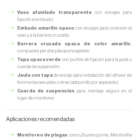
Vaso afunilado transparente
con encajes para
fijación al embudo;
Embudo amarillo opaco
con encajes para conexión al
vaso y a la barrera cruzada;
Barrera cruzada opaca de color amarillo
,
compuesta por dos placas encajables;
Tapa opaca verde
con puntos de fijación para la jaula y
cuerda de suspensión;
Jaula con tapa
de encaje para instalación del difusor de
feromonas sexuales u otras (adquirido por separado);
Cuerda de suspensión
para montaje seguro en el
lugar de monitoreo
Aplicaciones recomendadas
Monitoreo de plagas
como
Zeuzera pyrina
,
Melolontha