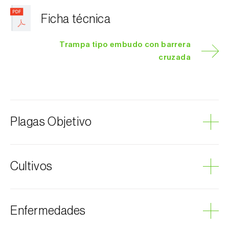
Ficha técnica
Trampa tipo embudo con barrera
cruzada
Plagas Objetivo
Coleópteros de grandes dimensiones
Cultivos
Coleópteros de pequeñas dimensiones
Escarabajo de las ramas del nogal
Escarabajo japonés
Alcachofa
Enfermedades
Escarabajo oriental
Ciruelo
Escolítidos
Aliso