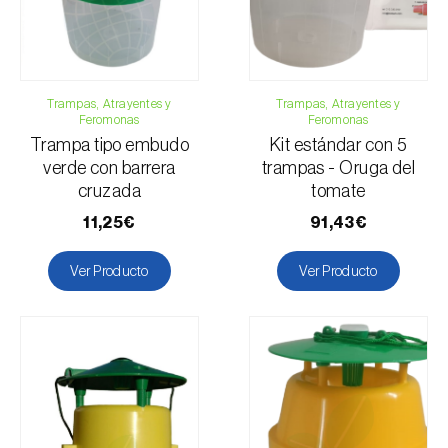
Manzano
Membrillero
Maíz
Trampas, Atrayentes y
Arándano
Trampas, Atrayentes y
Feromonas
Feromonas
Fresa
Trampa tipo embudo
Kit estándar con 5
Nogal
verde con barrera
trampas - Oruga del
Olivo
cruzada
tomate
Peral
11,25€
91,43€
Melocotonero
Ver Producto
Ver Producto
Pistacho
Quingombó
Rosal
Soja
Tomatera
Trébol forrajero
Olmo