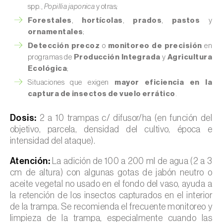
spp.,
Popillia japonica
y otras
;
Forestales
,
hortícolas
,
prados
,
pastos
y
ornamentales
;
Detección precoz
o
monitoreo de precisión
en
programas de
Producción Integrada
y
Agricultura
Ecológica
;
Situaciones que exigen
mayor eficiencia en la
captura de insectos de vuelo errático
.
Dosis:
2 a 10 trampas c/ difusor/ha (en función del
objetivo, parcela, densidad del cultivo, época e
intensidad del ataque).
Atención:
La adición de 100 a 200 ml de agua (2 a 3
cm de altura) con algunas gotas de jabón neutro o
aceite vegetal no usado en el fondo del vaso, ayuda a
la retención de los insectos capturados en el interior
de la trampa. Se recomienda el frecuente monitoreo y
limpieza de la trampa, especialmente cuando las