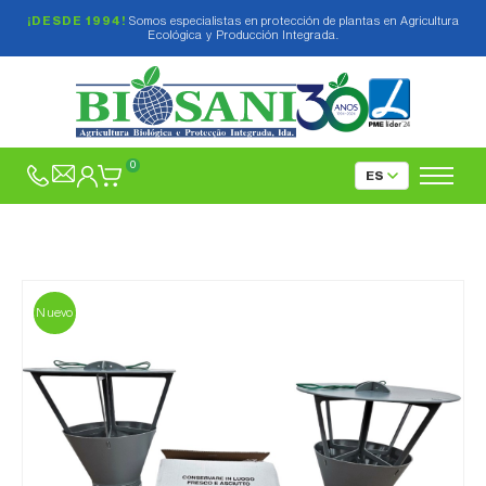
¡DESDE 1994!
Somos especialistas en protección de plantas en Agricultura
Ecológica y Producción Integrada.
0
Nuevo