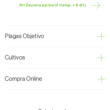
Kit Zeuzera pyrina (2 tramp. + 6 dif.)
Plagas Objetivo
Taladro amarillo de los troncos
Cultivos
Manzano
Compra Online
Membrillero
Nogal
Olivo
Los productos Biosani se pueden encargar por
internet, a través del carrito de compras en cada
Peral
página.