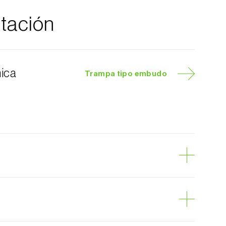
tación
nica
Trampa tipo embudo
elo
a de la castaña
castanas