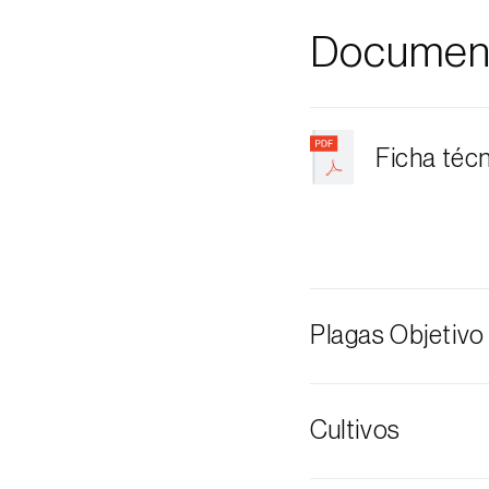
Documen
Ficha téc
Plagas Objetivo
Polilla del Ciru
Cultivos
Polilla tempran
Polilla de las 