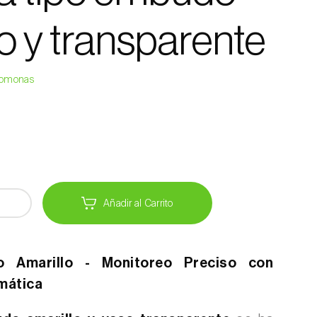
lo y transparente
eromonas
Añadir al Carrito
 Amarillo - Monitoreo Preciso con
mática