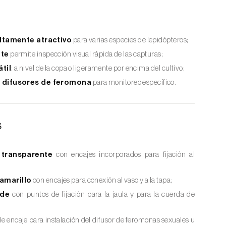
altamente atractivo
para varias especies de lepidópteros;
nte
permite inspección visual rápida de las capturas;
átil
: a nivel de la copa o ligeramente por encima del cultivo;
 difusores de feromona
para monitoreo específico.
s
 transparente
con encajes incorporados para fijación al
amarillo
con encajes para conexión al vaso y a la tapa;
rde
con puntos de fijación para la jaula y para la cuerda de
e encaje para instalación del difusor de feromonas sexuales u