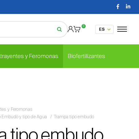
0
Atrayentes y Feromonas
Biofertilizantes
ntes y Feromonas
po Embudo y tipo de Agua
Trampa tipo embudo
a tipo embudo