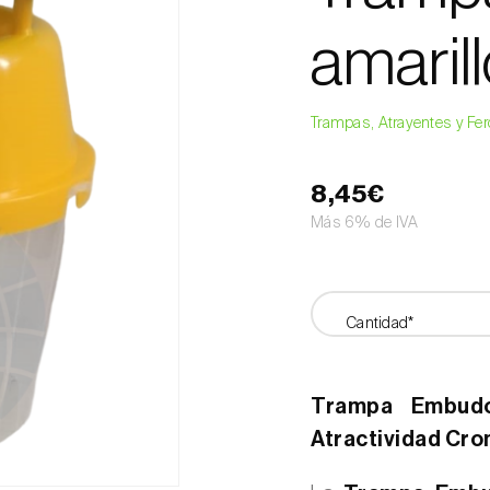
amaril
Trampas, Atrayentes y F
8,45€
Más 6% de IVA
Cantidad*
Trampa Embudo
Atractividad Cro