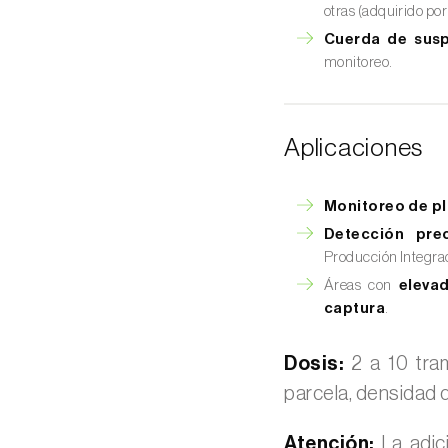
otras (adquirido por
Cuerda de sus
monitoreo.
Aplicaciones
Monitoreo de p
Detección pre
Producción Integrad
Áreas con
eleva
captura
.
Dosis:
2 a 10 tram
parcela, densidad d
Atención:
La adic