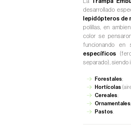
La
Trampa Embud
desarrollado espe
lepidópteros de
polillas, en ambie
color se pensar
funcionando en 
específicos
(fero
separado), siendo i
Forestales
;
Hortícolas
(air
Cereales
;
Ornamentales
Pastos
.