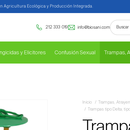
en Agricultura Ecológica y Producción Integrada.
212 333 019
info@biosani.com
ngicidas y Elicitores
Confusión Sexual
Trampas, 
Inicio
Trampas, Atraye
Trampas tipo Delta, ti
Tramp