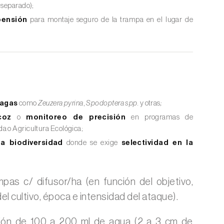
 separado);
pensión
para montaje seguro de la trampa en el lugar de
lagas
como
Zeuzera pyrina
,
Spodoptera spp.
y otras
;
coz
o
monitoreo de precisión
en programas de
a o Agricultura Ecológica;
da biodiversidad
donde se exige
selectividad en la
pas c/ difusor/ha (en función del objetivo,
el cultivo, época e intensidad del ataque).
ión de 100 a 200 ml de agua (2 a 3 cm de