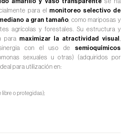
o amarillo y vaso transparente
se ha
cialmente para el
monitoreo selectivo de
 mediano a gran tamaño
, como mariposas y
ntes agrícolas y forestales. Su estructura y
on para
maximizar la atractividad visual
,
sinergia con el uso de
semioquímicos
monas sexuales u otras) (adquiridos por
deal para utilización en:
e libre o protegidas);
;