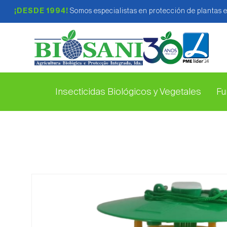
¡DESDE 1994!
Somos especialistas en protección de plantas 
Insecticidas Biológicos y Vegetales
Fu