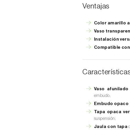
Ventajas
Color amarillo 
Vaso transpare
Instalación vers
Compatible con
Característica
Vaso afunilado
embudo;
Embudo opaco 
Tapa opaca ve
suspensión;
Jaula con tapa
d