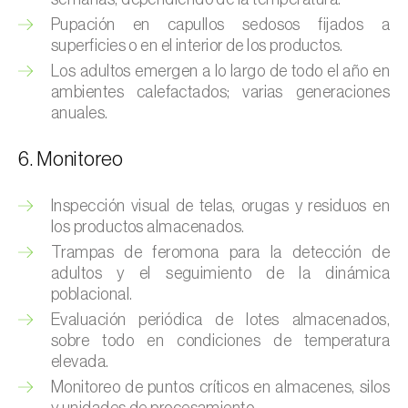
Chinche de las piñas (
Leptoglossus
occidentalis
)
Pupación en capullos sedosos fijados a
superficies o en el interior de los productos.
Chinche de los eucalyptus (
Thaumastocoris
Los adultos emergen a lo largo de todo el año en
peregrinus
)
ambientes calefactados; varias generaciones
anuales.
Chinche del sur (
Blissus insularis
)
6. Monitoreo
Chinche del tomate (
Nesidiocoris tenuis
)
Inspección visual de telas, orugas y residuos en
Chinche europea de las semillas
los productos almacenados.
(
Metopoplax ditomoides
)
Trampas de feromona para la detección de
Chinche harinosa de la vid (
Planococcus
adultos y el seguimiento de la dinámica
ficus
)
poblacional.
Evaluación periódica de lotes almacenados,
Chinche marrón marmolada (
Halyomorpha
sobre todo en condiciones de temperatura
halys
)
elevada.
Monitoreo de puntos críticos en almacenes, silos
Chinche roja (
Pyrrhocoris apterus
)