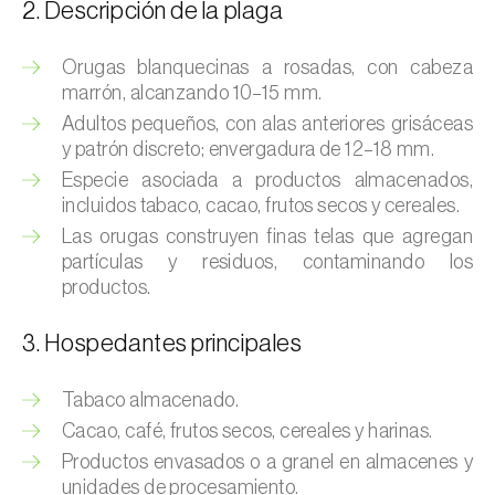
Barrenador del tallo del maíz (
Busseola
2. Descripción de la plaga
fusca
)
Orugas blanquecinas a rosadas, con cabeza
Barrenador del té (
Euwallacea fornicatus, E.
marrón, alcanzando 10–15 mm.
fornicatior, E. perbrevis e E. kuroshio
)
Adultos pequeños, con alas anteriores grisáceas
y patrón discreto; envergadura de 12–18 mm.
Barrenador del tomate (
Neoleucinodes
elegantalis
)
Especie asociada a productos almacenados,
incluidos tabaco, cacao, frutos secos y cereales.
Barrenillo del almendro (
Scolytus amygdali
)
Las orugas construyen finas telas que agregan
partículas y residuos, contaminando los
Barrenillo del olmo (
Scolytus multistriatus
)
productos.
Barrenillo grabador (
Ips acuminatus
)
3. Hospedantes principales
Barrenillo tipografo del abeto rojo (
Ips
Tabaco almacenado.
typographus
)
Cacao, café, frutos secos, cereales y harinas.
Bicho camello (
Chrysodeixis chalcites
)
Productos envasados o a granel en almacenes y
unidades de procesamiento.