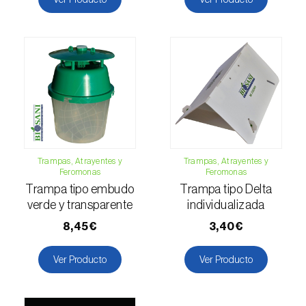
Falso gusano de la fruta (
Thaumatotibia
leucotreta
)
Foracanta o taladro del eucalipto
(
Phoracantha semipunctata e P. recurva
)
Gardama de la remolacha (
Spodoptera
exigua
)
Glifodes del olivo (
Palpita (=Margaronia)
Trampas, Atrayentes y
Trampas, Atrayentes y
Feromonas
Feromonas
unionalis
)
Trampa tipo embudo
Trampa tipo Delta
Gorgojo de la vid (
Otiorhynchus sulcatus
)
verde y transparente
individualizada
8,45€
3,40€
Gorgojo del café / cacao (
Araecerus
fasciculatus
)
Ver Producto
Ver Producto
Gorgojo del eucalipto (
Gonipterus platensis
)