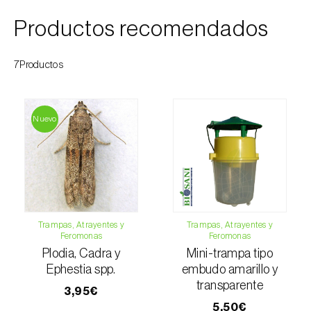
Esbelto latón bruñido (
Thysanoplusia
Productos recomendados
orichalcea
)
Escama harinosa (
Pseudococcus
7Productos
longispinus
)
Escarabajo de la patata (
Leptinotarsa
Nuevo
decemlineata
)
Escarabajo de las ramas del nogal
(
Pityophthorus juglandis
)
Escarabajo del frambueso (
Byturus spp.
)
Trampas, Atrayentes y
Trampas, Atrayentes y
Escarabajo descortezador grande del
Feromonas
Feromonas
alerce (
Ips cembrae
)
Plodia, Cadra y
Mini-trampa tipo
Ephestia spp.
embudo amarillo y
Escarabajo japonés (
Popillia japonica
)
transparente
3,95€
5,50€