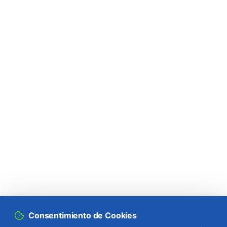
chinensis
)
Longicornio del pino (
Monochamus
galloprovincialis
)
Mariposa blanca grande de la col (
Pieris
brassicae
)
Mariposa de cola parda (
Euproctis
chrysorrhoea
)
Mariposa del fresno (
Abraxas pantaria
)
Mariposa del geranio (
Cacyreus marshalli
)
Mariposa isabelina (
Actias (=Graellsia)
isabellae
)
Mariposa monja (
Lymantria monacha
)
Consentimiento de Cookies