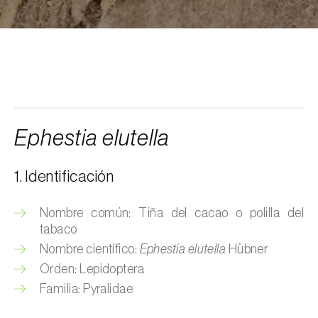
Arañuelo del ciruelo (
Yponomeuta
(=Hyponomeuta) padella
)
Avispilla de las agallas del castaño
(
Dryocosmus kuriphilus
)
Barrenador de la alcachofa (
Gortyna
xanthenes
)
Ephestia elutella
Barrenador del arroz (
Chilo suppressalis
)
1. Identificación
Barrenador del maíz (
Ostrinia nubilalis
)
Nombre común: Tiña del cacao o polilla del
Barrenador del melocotón (
Carposina
tabaco
sasakii (=niponensis)
)
Nombre científico:
Ephestia elutella
Hübner
Orden: Lepidoptera
Barrenador del tallo de la caña de azúcar
(
Diatraea saccharalis
)
Familia: Pyralidae