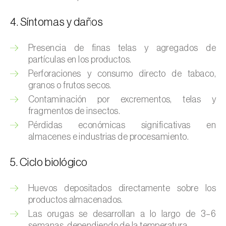
Brugo de la encina (
Tortrix viridana
)
4. Síntomas y daños
Cacoecia de los frutales (
Archips rosana
)
Cantárida (
Lytta vesicatoria
)
Presencia de finas telas y agregados de
partículas en los productos.
Capua de los frutos (
Adoxophyes orana
)
Perforaciones y consumo directo de tabaco,
granos o frutos secos.
Cecidomía destructora (
Mayetiola
Contaminación por excrementos, telas y
destructor
)
fragmentos de insectos.
Ceutorrinco de la col (
Ceutorhynchus
Pérdidas económicas significativas en
quadridens
)
almacenes e industrias de procesamiento.
Ceutorrinco de los nabos (
Ceutorhynchus
5. Ciclo biológico
napi
)
Huevos depositados directamente sobre los
Chinche de la morera (
Pseudaulacaspis
productos almacenados.
pentagona
)
Las orugas se desarrollan a lo largo de 3–6
semanas, dependiendo de la temperatura.