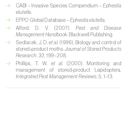
CABI – Invasive Species Compendium –
Ephestia
Cochinillas
elutella.
EPPO Global Database –
Ephestia elutella.
Cogollero del maíz (
Spodoptera frugiperda
)
Alford, D. V. (2007).
Pest and Disease
Cogollero del tomate (
Keiferia lycopersicella
)
Management Handbook
. Blackwell Publishing.
Sedlacek, J. D.
et al.
(1996). Biology and control of
Coleópteros de grandes dimensiones
stored‑product moths.
Journal of Stored Products
Research
, 32, 199–208.
Coleópteros de pequeñas dimensiones
Phillips, T. W.
et al.
(2000). Monitoring and
management of stored‑product Lepidoptera.
Criocero del espárrago (
Crioceris asparagi e
Integrated Pest Management Reviews
, 5, 1–13.
C. duodecimpunctata
)
Cuerado (
Agrotis saucia
)
Culebrilla del corcho (
Coroebus undatus
)
Drosófila de alas manchadas (
Drosophila
suzukii
)