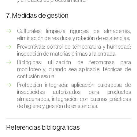
y unidades de procesamiento.
Chinche verde (
Nezara viridula
)
7. Medidas de gestión
Cicadas (
Jacobiasca lybica, Scaphoideus
titanus e Empoasca spp.
)
Culturales: limpieza rigurosa de almacenes,
eliminación de residuos y rotación de existencias.
Cigarra espumosa (
Philaenus spumarius
)
Preventivas: control de temperatura y humedad;
inspección de materias primas a la entrada.
Cochinilla de Comstock (
Pseudococcus
Biológicas: utilización de feromonas para
comstocki
)
monitoreo y, cuando sea aplicable, técnicas de
confusión sexual.
Cochinilla de los cítricos (
Planococcus citri
)
Protección integrada: aplicación cuidadosa de
Cochinilla de San José (
Quadraspidiotus (=
insecticidas autorizados para productos
Diaspidiotus) perniciosus
)
almacenados, integración con buenas prácticas
de higiene y gestión de existencias.
Cochinilla obscura (
Pseudococcus viburni
)
Cochinilla roja de los cítricos (
Aonidiella
Referencias bibliográficas
aurantii
)