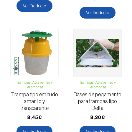
Escarabajo oriental (
Exomala (=Anomala)
Ver Producto
orientalis
)
Ver Producto
Escarabajo rosado esmeralda (
Cneorhinus
serranoi
)
Escarabajo tortuga del eucalipto
(
Trachymela sloanei
)
Escarabajos capricornio (
Cerambyx cerdo e
C. welensii
)
Escarabajos metálicos barrenadores de la
Trampas, Atrayentes y
Trampas, Atrayentes y
Feromonas
Feromonas
madera (
Agrilus spp.
)
Trampa tipo embudo
Bases de pegamento
Escolítidos
amarillo y
para trampas tipo
transparente
Delta
Esfinge de la correhuela (
Agrius convolvuli
)
8,45€
8,20€
Falena invernal (
Operophtera brumata
)
Ver Producto
Ver Producto