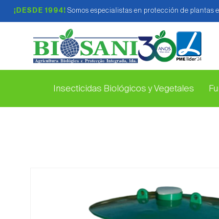
¡DESDE 1994!
Somos especialistas en protección de plantas 
Insecticidas Biológicos y Vegetales
Fu