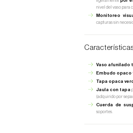
ligeramente
por e
nivel del vaso para c
Monitoreo visua
capturas sin necesi
Característica
Vaso afunilado 
Embudo opaco 
Tapa opaca ver
Jaula con tapa
p
(adquirido por sepa
Cuerda de sus
soportes.