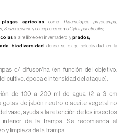
plagas agrícolas
como
Thaumetopea pityocampa
,
is
,
Zeuzera pyrina
y coleópteros como
Cylas puncticollis;
ícolas
al aire libre o en invernadero, y
prados;
ada biodiversidad
donde se exige selectividad en la
pas c/ difusor/ha (en función del objetivo,
el cultivo, época e intensidad del ataque).
ión de 100 a 200 ml de agua (2 a 3 cm
s gotas de jabón neutro o aceite vegetal no
el vaso, ayuda a la retención de los insectos
 interior de la trampa. Se recomienda el
o y limpieza de la trampa.