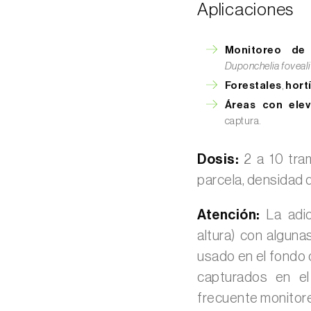
Aplicaciones
Monitoreo de 
Duponchelia foveal
Forestales
,
hort
Áreas con elev
captura.
Dosis:
2 a 10 tram
parcela, densidad d
Atención:
La adic
altura) con alguna
usado en el fondo d
capturados en el
frecuente monitore