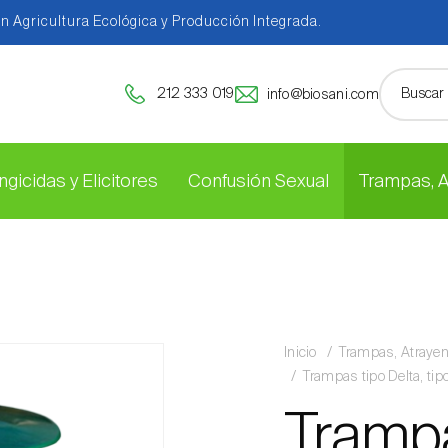
en Agricultura Ecológica y Producción Integrada.
212 333 019
info@biosani.com
ngicidas y Elicitores
Confusión Sexual
Trampas, 
Inicio
Trampas, Atraye
Trampas tipo Delta, ti
Tramp