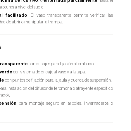
ncima del cultivo
, o
enterrada parcialmente
hasta el
apturas a nivel del suelo.
l facilitado
: El vaso transparente permite verificar las
dad de abrir o manipular la trampa.
s
transparente
con encajes para fijación al embudo;
verde
con sistema de encaje al vaso y a la tapa;
de
con puntos de fijación para la jaula y cuerda de suspensión;
ara instalación del difusor de feromona o atrayente específico
rado);
pensión
para montaje seguro en árboles, invernaderos o