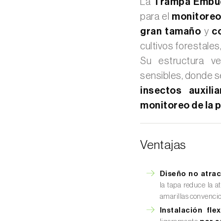
La
Trampa Emb
para el
monitoreo
gran tamaño
y
c
cultivos forestales
Su estructura ve
sensibles, donde 
insectos auxilia
monitoreo de la p
Ventajas
Diseño no atrac
la tapa reduce la a
amarillas convencio
Instalación flex