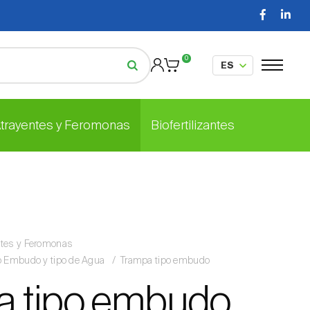
0
Atrayentes y Feromonas
Biofertilizantes
ntes y Feromonas
po Embudo y tipo de Agua
Trampa tipo embudo
a tipo embudo