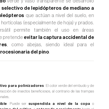
udo
verde y vaso transparente se desarrolló
 selectivo de lepidópteros de mediano a
oleópteros
que actúan a nivel del suelo, en
, hortícolas (especialmente de hoja) y prados.
rsátil permite también el uso en áreas
se pretende
evitar la captura accidental de
res
, como abejas, siendo ideal para el
rocesionaria del pino
.
tivo para polinizadores
: El color verde del embudo y de
tracción de insectos beneficiosos, al contrario de las trampas
nales;
ible
: Puede ser
suspendida a nivel de la copa
o