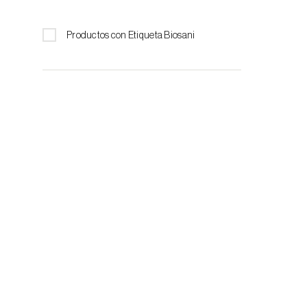
Productos para moscas de la fruta
Para invernaderos
Feromonas en cápsulas
Trampas
Productos con Etiqueta Biosani
Atrayentes