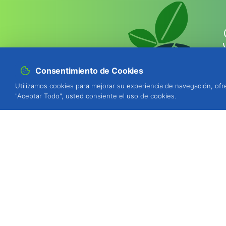
Consentimiento de Cookies
Utilizamos cookies para mejorar su experiencia de navegación, ofre
"Aceptar Todo", usted consiente el uso de cookies.
BIOSANI - Agricultura Ecológica y P
Quinta de São Brás, Serra do Louro
Portugal
ver mapa
Estamos disponibles para atenderle
de lunes a viernes de 9h a 13h y de 1
Tel.: (+351) 212 333 019
(llamada a red