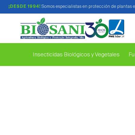
¡DESDE 1994!
Somos especialistas en protección de plantas 
Insecticidas Biológicos y Vegetales
Fu