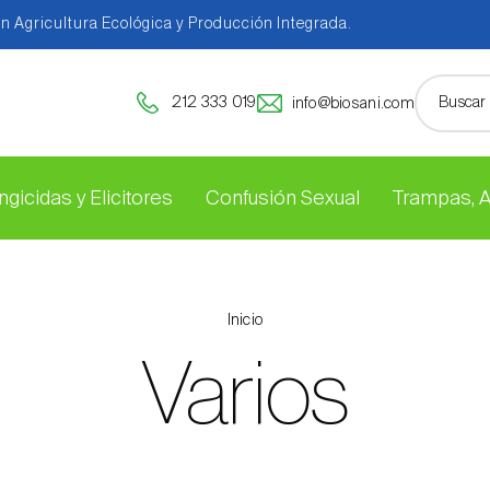
en Agricultura Ecológica y Producción Integrada.
212 333 019
info@biosani.com
ngicidas y Elicitores
Confusión Sexual
Trampas, 
Inicio
Varios