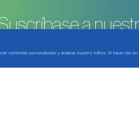
Suscríbase a nuestr
cer contenido personalizado y analizar nuestro tráfico. Al hacer clic en
rotección Integrada, Lda.
, 2950-354 Palmela,
, por contacto telefónico,
4h a 18h.
 fija nacional)