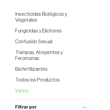
Insecticidas Biológicos y
Vegetales
Fungicidas y Elicitores
Confusión Sexual
Trampas, Atrayentes y
Feromonas
Biofertilizantes
Trampas tipo Delta, tipo Embudo y tipo de
Agua
Todos los Productos
Trampas tipo Pitfall
Trampas tipo delta
Trampas tipo Refugio
Varios
Trampa tipo embudo
Trampas cromotrópicas
Trampas tipo de agua
Trampas solo para Plagas Forestales
Para exteriores
Filtrar por