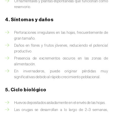
Brugo de la encina (
Tortrix viridana
)
Ornamentales y plantas espontáneas que funcionan como
reservorio.
Cacoecia de los frutales (
Archips rosana
)
4. Síntomas y daños
Cantárida (
Lytta vesicatoria
)
Perforaciones irregulares en las hojas, frecuentemente de
Capua de los frutos (
Adoxophyes orana
)
gran tamaño.
Cecidomía destructora (
Mayetiola
Daños en flores y frutos jóvenes, reduciendo el potencial
destructor
)
productivo.
Presencia de excrementos oscuros en las zonas de
Ceutorrinco de la col (
Ceutorhynchus
alimentación.
quadridens
)
En invernaderos, puede originar pérdidas muy
significativas debido al rápido crecimiento poblacional.
Ceutorrinco de los nabos (
Ceutorhynchus
napi
)
5. Ciclo biológico
Chinche de la morera (
Pseudaulacaspis
pentagona
)
Huevos depositados aisladamente en el envés de las hojas.
Las orugas se desarrollan a lo largo de 2–3 semanas,