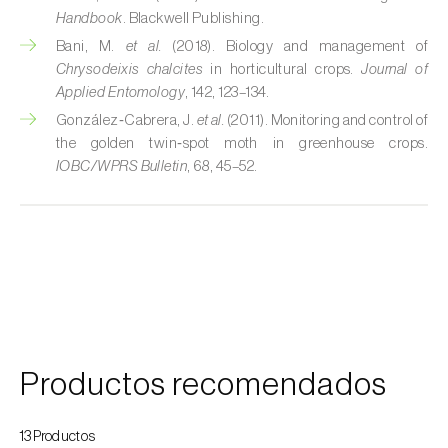
Handbook
. Blackwell Publishing.
Cochinillas
Bani, M.
et al.
(2018). Biology and management of
Chrysodeixis chalcites
in horticultural crops.
Journal of
Cogollero del maíz (
Spodoptera frugiperda
)
Applied Entomology
, 142, 123–134.
Cogollero del tomate (
Keiferia lycopersicella
)
González‑Cabrera, J.
et al.
(2011). Monitoring and control of
the golden twin‑spot moth in greenhouse crops.
Coleópteros de grandes dimensiones
IOBC/WPRS Bulletin
, 68, 45–52.
Coleópteros de pequeñas dimensiones
Criocero del espárrago (
Crioceris asparagi e
C. duodecimpunctata
)
Cuerado (
Agrotis saucia
)
Culebrilla del corcho (
Coroebus undatus
)
Productos recomendados
Drosófila de alas manchadas (
Drosophila
suzukii
)
13Productos