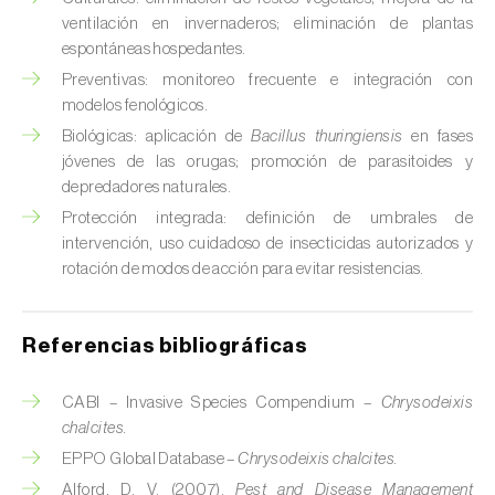
ventilación en invernaderos; eliminación de plantas
Chinche verde (
Nezara viridula
)
espontáneas hospedantes.
Cicadas (
Jacobiasca lybica, Scaphoideus
Preventivas: monitoreo frecuente e integración con
titanus e Empoasca spp.
)
modelos fenológicos.
Biológicas: aplicación de
Bacillus thuringiensis
en fases
Cigarra espumosa (
Philaenus spumarius
)
jóvenes de las orugas; promoción de parasitoides y
depredadores naturales.
Cochinilla de Comstock (
Pseudococcus
Protección integrada: definición de umbrales de
comstocki
)
intervención, uso cuidadoso de insecticidas autorizados y
rotación de modos de acción para evitar resistencias.
Cochinilla de los cítricos (
Planococcus citri
)
Cochinilla de San José (
Quadraspidiotus (=
Referencias bibliográficas
Diaspidiotus) perniciosus
)
Cochinilla obscura (
Pseudococcus viburni
)
CABI – Invasive Species Compendium –
Chrysodeixis
chalcites.
Cochinilla roja de los cítricos (
Aonidiella
EPPO Global Database –
Chrysodeixis chalcites.
aurantii
)
Alford, D. V. (2007).
Pest and Disease Management