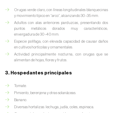
Barrenador del tallo del maíz (
Busseola
fusca
)
Orugas verde claro, con líneas longitudinales blanquecinas
y movimiento típico en “arco”, alcanzando 30–35 mm.
Barrenador del té (
Euwallacea fornicatus, E.
Adultos con alas anteriores parduzcas, presentando dos
fornicatior, E. perbrevis e E. kuroshio
)
puntos metálicos dorados muy característicos;
envergadura de 30–40 mm.
Barrenador del tomate (
Neoleucinodes
elegantalis
)
Especie polífaga, con elevada capacidad de causar daños
en cultivos hortícolas y ornamentales.
Barrenillo del almendro (
Scolytus amygdali
)
Actividad principalmente nocturna, con orugas que se
alimentan de hojas, flores y frutos.
Barrenillo del olmo (
Scolytus multistriatus
)
3. Hospedantes principales
Barrenillo grabador (
Ips acuminatus
)
Barrenillo tipografo del abeto rojo (
Ips
Tomate.
typographus
)
Pimiento, berenjena y otras solanáceas.
Banano.
Bicho camello (
Chrysodeixis chalcites
)
Diversas hortalizas: lechuga, judía, coles, espinaca.