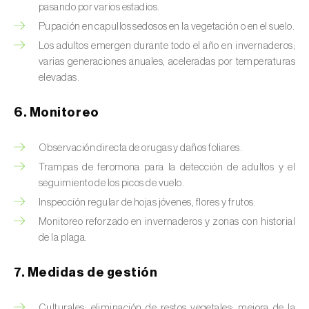
Chinche de las piñas (
Leptoglossus
pasando por varios estadios.
occidentalis
)
Pupación en capullos sedosos en la vegetación o en el suelo.
Los adultos emergen durante todo el año en invernaderos;
Chinche de los eucalyptus (
Thaumastocoris
varias generaciones anuales, aceleradas por temperaturas
peregrinus
)
elevadas.
Chinche del sur (
Blissus insularis
)
6. Monitoreo
Chinche del tomate (
Nesidiocoris tenuis
)
Observación directa de orugas y daños foliares.
Chinche europea de las semillas
Trampas de feromona para la detección de adultos y el
(
Metopoplax ditomoides
)
seguimiento de los picos de vuelo.
Chinche harinosa de la vid (
Planococcus
Inspección regular de hojas jóvenes, flores y frutos.
ficus
)
Monitoreo reforzado en invernaderos y zonas con historial
de la plaga.
Chinche marrón marmolada (
Halyomorpha
halys
)
7. Medidas de gestión
Chinche roja (
Pyrrhocoris apterus
)
Culturales: eliminación de restos vegetales; mejora de la