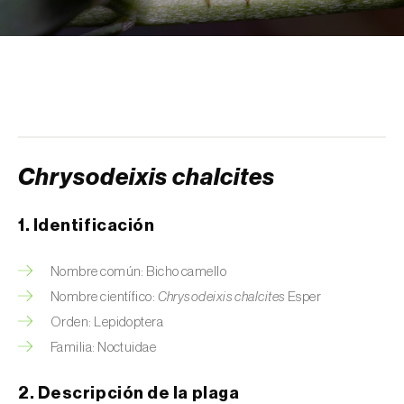
Arañuelo del ciruelo (
Yponomeuta
(=Hyponomeuta) padella
)
Avispilla de las agallas del castaño
(
Dryocosmus kuriphilus
)
Barrenador de la alcachofa (
Gortyna
xanthenes
)
Chrysodeixis chalcites
Barrenador del arroz (
Chilo suppressalis
)
1. Identificación
Barrenador del maíz (
Ostrinia nubilalis
)
Nombre común: Bicho camello
Barrenador del melocotón (
Carposina
Nombre científico:
Chrysodeixis chalcites
Esper
sasakii (=niponensis)
)
Orden: Lepidoptera
Barrenador del tallo de la caña de azúcar
Familia: Noctuidae
(
Diatraea saccharalis
)
2. Descripción de la plaga