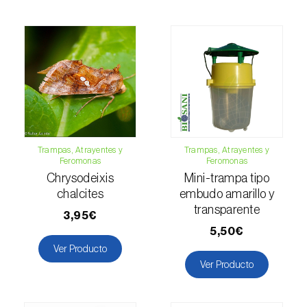
Esbelto latón bruñido (
Thysanoplusia
orichalcea
)
Escama harinosa (
Pseudococcus
longispinus
)
Escarabajo de la patata (
Leptinotarsa
decemlineata
)
Trampas, Atrayentes y
Trampas, Atrayentes y
Escarabajo de las ramas del nogal
Feromonas
Feromonas
(
Pityophthorus juglandis
)
Chrysodeixis
Mini-trampa tipo
chalcites
embudo amarillo y
Escarabajo del frambueso (
Byturus spp.
)
transparente
3,95€
5,50€
Escarabajo descortezador grande del
Ver Producto
alerce (
Ips cembrae
)
Ver Producto
Escarabajo japonés (
Popillia japonica
)