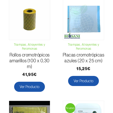
Escarabajo oriental (
Exomala (=Anomala)
orientalis
)
Escarabajo rosado esmeralda (
Cneorhinus
serranoi
)
Escarabajo tortuga del eucalipto
(
Trachymela sloanei
)
Trampas, Atrayentes y
Trampas, Atrayentes y
Feromonas
Feromonas
Escarabajos capricornio (
Cerambyx cerdo e
Rollos cromotrópicos
Placas cromotrópicas
C. welensii
)
amarillos (100 x 0,30
azules (20 x 25 cm)
m)
15,25€
Escarabajos metálicos barrenadores de la
41,95€
madera (
Agrilus spp.
)
Ver Producto
Escolítidos
Ver Producto
Esfinge de la correhuela (
Agrius convolvuli
)
Nuevo
Falena invernal (
Operophtera brumata
)