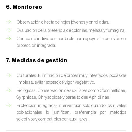
Chinche de las piñas (
Leptoglossus
6. Monitoreo
occidentalis
)
Chinche de los eucalyptus (
Thaumastocoris
Observación directa de hojas jóvenes y enrolladas.
peregrinus
)
Evaluación de la presencia de colonias, melaza y fumagina.
Conteo de individuos por brote para apoyo a la decisión en
Chinche del sur (
Blissus insularis
)
protección integrada.
Chinche del tomate (
Nesidiocoris tenuis
)
7. Medidas de gestión
Chinche europea de las semillas
(
Metopoplax ditomoides
)
Culturales: Eliminación de brotes muy infestados; podas de
limpieza; evitar exceso de vigor vegetativo.
Chinche harinosa de la vid (
Planococcus
Biológicas: Conservación de auxiliares como Coccinellidae,
ficus
)
Syrphidae, Chrysopidae y parasitoides Aphidiinae.
Protección integrada: Intervención solo cuando los niveles
Chinche marrón marmolada (
Halyomorpha
poblacionales lo justifican; preferencia por métodos
halys
)
selectivos y compatibles con auxiliares.
Chinche roja (
Pyrrhocoris apterus
)