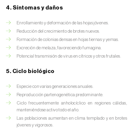
Brugo de la encina (
Tortrix viridana
)
4. Síntomas y daños
Cacoecia de los frutales (
Archips rosana
)
Enrollamiento y deformación de las hojas jóvenes.
Cantárida (
Lytta vesicatoria
)
Reducción del crecimiento de brotes nuevos.
Capua de los frutos (
Adoxophyes orana
)
Formación de colonias densas en hojas tiernas y yemas.
Excreción de melaza, favoreciendo fumagina.
Cecidomía destructora (
Mayetiola
Potencial transmisión de virus en cítricos y otros frutales.
destructor
)
5. Ciclo biológico
Ceutorrinco de la col (
Ceutorhynchus
quadridens
)
Especie con varias generaciones anuales.
Ceutorrinco de los nabos (
Ceutorhynchus
Reproducción partenogenética predominante.
napi
)
Ciclo frecuentemente anholocíclico en regiones cálidas,
manteniéndose activo todo el año.
Chinche de la morera (
Pseudaulacaspis
Las poblaciones aumentan en clima templado y en brotes
pentagona
)
jóvenes y vigorosos.