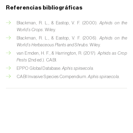
Referencias bibliográficas
Chinche verde (
Nezara viridula
)
Cicadas (
Jacobiasca lybica, Scaphoideus
Blackman, R. L., & Eastop, V. F. (2000).
Aphids on the
titanus e Empoasca spp.
)
World’s Crops
. Wiley.
Blackman, R. L., & Eastop, V. F. (2006).
Aphids on the
Cigarra espumosa (
Philaenus spumarius
)
World’s Herbaceous Plants and Shrubs
. Wiley.
van Emden, H. F., & Harrington, R. (2017).
Aphids as Crop
Cochinilla de Comstock (
Pseudococcus
Pests
(2nd ed.). CABI.
comstocki
)
EPPO Global Database.
Aphis spiraecola
.
Cochinilla de los cítricos (
Planococcus citri
)
CABI Invasive Species Compendium.
Aphis spiraecola
.
Cochinilla de San José (
Quadraspidiotus (=
Diaspidiotus) perniciosus
)
Cochinilla obscura (
Pseudococcus viburni
)
Cochinilla roja de los cítricos (
Aonidiella
aurantii
)