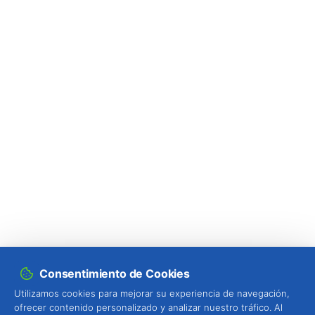
Hoplocampa del ciruelo (
Hoplocampa minuta
e H. flava
)
Hoplocampa del manzano (
Hoplocampa
testudinea
)
Hoplocampa del peral (
Hoplocampa brevis
)
Hoplocampas (
Hoplocampa spp.
)
Langosta / saltamontes (
Locusta
migratoria
)
Larva minadora (
Liriomyza spp.
)
Lasiocampa del pino (
Dendrolimus pini
)
Longicornio de cuello rojo (
Aromia bungii
)
Consentimiento de Cookies
Utilizamos cookies para mejorar su experiencia de navegación,
Longicornio de los cítricos (
Anoplophora
ofrecer contenido personalizado y analizar nuestro tráfico. Al