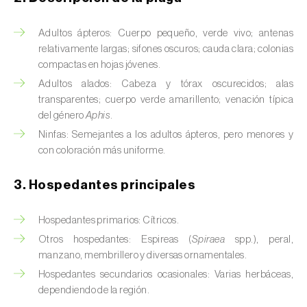
Barrenador del tallo del maíz (
Busseola
fusca
)
Adultos ápteros: Cuerpo pequeño, verde vivo; antenas
Barrenador del té (
Euwallacea fornicatus, E.
relativamente largas; sifones oscuros; cauda clara; colonias
fornicatior, E. perbrevis e E. kuroshio
)
compactas en hojas jóvenes.
Adultos alados: Cabeza y tórax oscurecidos; alas
Barrenador del tomate (
Neoleucinodes
transparentes; cuerpo verde amarillento; venación típica
elegantalis
)
del género
Aphis
.
Ninfas: Semejantes a los adultos ápteros, pero menores y
Barrenillo del almendro (
Scolytus amygdali
)
con coloración más uniforme.
Barrenillo del olmo (
Scolytus multistriatus
)
3. Hospedantes principales
Barrenillo grabador (
Ips acuminatus
)
Hospedantes primarios: Cítricos.
Barrenillo tipografo del abeto rojo (
Ips
Otros hospedantes: Espireas (
Spiraea
spp.), peral,
typographus
)
manzano, membrillero y diversas ornamentales.
Hospedantes secundarios ocasionales: Varias herbáceas,
Bicho camello (
Chrysodeixis chalcites
)
dependiendo de la región.