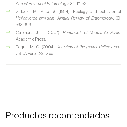
Annual Review of Entomology
, 34: 17–52.
Cochinillas
Zalucki, M. P.
et al.
(1994). Ecology and behavior of
Helicoverpa armigera
.
Annual Review of Entomology
, 39:
Cogollero del maíz (
Spodoptera frugiperda
)
593–619.
Cogollero del tomate (
Keiferia lycopersicella
)
Capinera, J. L. (2001).
Handbook of Vegetable Pests
.
Academic Press.
Coleópteros de grandes dimensiones
Pogue, M. G. (2004).
A review of the genus Helicoverpa
.
USDA Forest Service.
Coleópteros de pequeñas dimensiones
Criocero del espárrago (
Crioceris asparagi e
C. duodecimpunctata
)
Cuerado (
Agrotis saucia
)
Culebrilla del corcho (
Coroebus undatus
)
Productos recomendados
Drosófila de alas manchadas (
Drosophila
suzukii
)