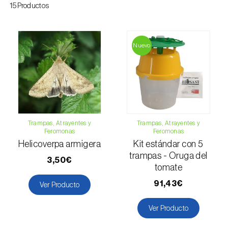
15Productos
Esbelto latón bruñido (
Thysanoplusia
orichalcea
)
Escama harinosa (
Pseudococcus
Nuevo
longispinus
)
Escarabajo de la patata (
Leptinotarsa
decemlineata
)
Escarabajo de las ramas del nogal
Trampas, Atrayentes y
Trampas, Atrayentes y
(
Pityophthorus juglandis
)
Feromonas
Feromonas
Helicoverpa armigera
Kit estándar con 5
Escarabajo del frambueso (
Byturus spp.
)
trampas - Oruga del
3,50€
tomate
Escarabajo descortezador grande del
91,43€
alerce (
Ips cembrae
)
Ver Producto
Escarabajo japonés (
Popillia japonica
)
Ver Producto