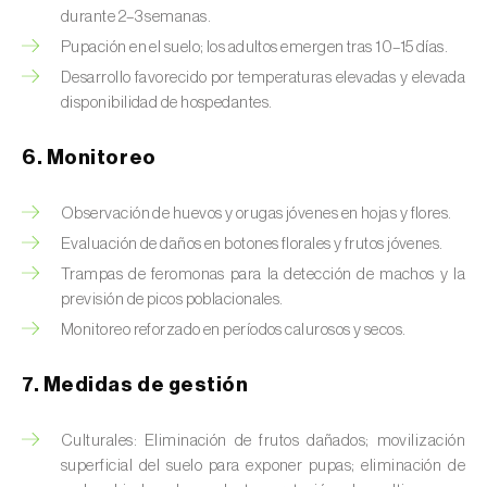
Chinche de las piñas (
Leptoglossus
durante 2–3 semanas.
occidentalis
)
Pupación en el suelo; los adultos emergen tras 10–15 días.
Chinche de los eucalyptus (
Thaumastocoris
Desarrollo favorecido por temperaturas elevadas y elevada
peregrinus
)
disponibilidad de hospedantes.
Chinche del sur (
Blissus insularis
)
6. Monitoreo
Chinche del tomate (
Nesidiocoris tenuis
)
Observación de huevos y orugas jóvenes en hojas y flores.
Evaluación de daños en botones florales y frutos jóvenes.
Chinche europea de las semillas
(
Metopoplax ditomoides
)
Trampas de feromonas para la detección de machos y la
previsión de picos poblacionales.
Chinche harinosa de la vid (
Planococcus
Monitoreo reforzado en períodos calurosos y secos.
ficus
)
7. Medidas de gestión
Chinche marrón marmolada (
Halyomorpha
halys
)
Culturales: Eliminación de frutos dañados; movilización
superficial del suelo para exponer pupas; eliminación de
Chinche roja (
Pyrrhocoris apterus
)