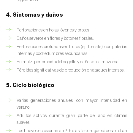
Brugo de la encina (
Tortrix viridana
)
Cacoecia de los frutales (
Archips rosana
)
4. Síntomas y daños
Cantárida (
Lytta vesicatoria
)
Perforaciones en hojas jóvenes y brotes.
Daños severos en flores y botones florales.
Capua de los frutos (
Adoxophyes orana
)
Perforaciones profundas en frutos (ej.: tomate), con galerías
Cecidomía destructora (
Mayetiola
internas y podredumbres secundarias.
destructor
)
En maíz, perforación del cogollo y daños en la mazorca.
Pérdidas significativas de producción en ataques intensos.
Ceutorrinco de la col (
Ceutorhynchus
quadridens
)
5. Ciclo biológico
Ceutorrinco de los nabos (
Ceutorhynchus
napi
)
Varias generaciones anuales, con mayor intensidad en
verano.
Chinche de la morera (
Pseudaulacaspis
Adultos activos durante gran parte del año en climas
pentagona
)
suaves.
Los huevos eclosionan en 2–5 días; las orugas se desarrollan