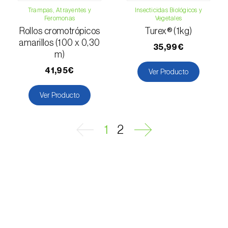
Hoplocampa del ciruelo (
Hoplocampa minuta
Trampas, Atrayentes y
Insecticidas Biológicos y
e H. flava
)
Feromonas
Vegetales
Rollos cromotrópicos
Turex® (1kg)
Hoplocampa del manzano (
Hoplocampa
amarillos (100 x 0,30
35,99€
testudinea
)
m)
Hoplocampa del peral (
Hoplocampa brevis
)
41,95€
Ver Producto
Hoplocampas (
Hoplocampa spp.
)
Ver Producto
Langosta / saltamontes (
Locusta
migratoria
)
1
2
Larva minadora (
Liriomyza spp.
)
Lasiocampa del pino (
Dendrolimus pini
)
Longicornio de cuello rojo (
Aromia bungii
)
Longicornio de los cítricos (
Anoplophora