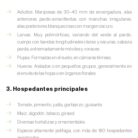
Barrenador del tallo del maíz (
Busseola
fusca
)
Adultos: Mariposas de 30–40 mm de envergadura, alas
anteriores pardo-amarillentas con manchas irregulares;
Barrenador del té (
Euwallacea fornicatus, E.
alas posteriores blanquecinas con margen oscuro.
fornicatior, E. perbrevis e E. kuroshio
)
Larvas: Muy polimórficas, variando del verde al pardo;
cuerpo con bandas longitudinales claras y oscuras; cabeza
Barrenador del tomate (
Neoleucinodes
parda; extremadamente móviles y voraces.
elegantalis
)
Pupas: Formadas en el suelo, en cámaras térreas.
Barrenillo del almendro (
Scolytus amygdali
)
Huevos: Aislados o en pequeños grupos, generalmente en
el envés de las hojas o en órganos florales.
Barrenillo del olmo (
Scolytus multistriatus
)
3. Hospedantes principales
Barrenillo grabador (
Ips acuminatus
)
Barrenillo tipografo del abeto rojo (
Ips
Tomate, pimiento, judía, garbanzo, guisante.
typographus
)
Maíz, algodón, tabaco, girasol.
Diversas hortalizas y ornamentales.
Bicho camello (
Chrysodeixis chalcites
)
Especie altamente polífaga, con más de 180 hospedantes
registrados.