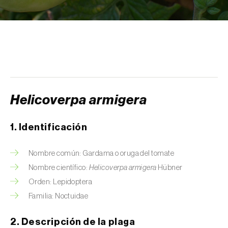
Arañuelo del ciruelo (
Yponomeuta
(=Hyponomeuta) padella
)
Avispilla de las agallas del castaño
(
Dryocosmus kuriphilus
)
Barrenador de la alcachofa (
Gortyna
xanthenes
)
Helicoverpa armigera
Barrenador del arroz (
Chilo suppressalis
)
1. Identificación
Barrenador del maíz (
Ostrinia nubilalis
)
Nombre común: Gardama o oruga del tomate
Barrenador del melocotón (
Carposina
Nombre científico:
Helicoverpa armigera
Hübner
sasakii (=niponensis)
)
Orden: Lepidoptera
Barrenador del tallo de la caña de azúcar
Familia: Noctuidae
(
Diatraea saccharalis
)
2. Descripción de la plaga