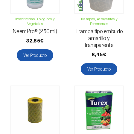
Gorgojo verde (
Polydrusus chrysomela
)
Gran barrenillo del pino (
Ips sexdentatus
)
Insecticidas Biológicos y
Trampas, Atrayentes y
Vegetales
Feromonas
Gusano barrenador del tallo del arroz
NeemPro® (250ml)
Trampa tipo embudo
(
Archips argyrospila
)
amarillo y
32,85€
transparente
Gusano cortador (
Agrotis segetum
)
8,45€
Ver Producto
Gusano de la fruta (
Cydia pomonella
)
Ver Producto
Gusano de los penachos (
Orgyia antiqua
)
Gusano minador del tomate (
Tuta absoluta
)
Gusano negro (
Spodoptera eridania
)
Gusano oriental de la hoja (
Spodoptera
litura
)