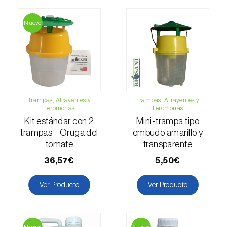
Escarabajo oriental (
Exomala (=Anomala)
orientalis
)
Nuevo
Escarabajo rosado esmeralda (
Cneorhinus
serranoi
)
Escarabajo tortuga del eucalipto
(
Trachymela sloanei
)
Trampas, Atrayentes y
Trampas, Atrayentes y
Escarabajos capricornio (
Cerambyx cerdo e
Feromonas
Feromonas
C. welensii
)
Kit estándar con 2
Mini-trampa tipo
trampas - Oruga del
embudo amarillo y
Escarabajos metálicos barrenadores de la
tomate
transparente
madera (
Agrilus spp.
)
36,57€
5,50€
Escolítidos
Ver Producto
Ver Producto
Esfinge de la correhuela (
Agrius convolvuli
)
Falena invernal (
Operophtera brumata
)