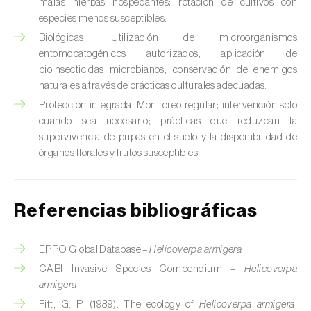
malas hierbas hospedantes; rotación de cultivos con
Chinche verde (
Nezara viridula
)
especies menos susceptibles.
Biológicas: Utilización de microorganismos
Cicadas (
Jacobiasca lybica, Scaphoideus
entomopatogénicos autorizados; aplicación de
titanus e Empoasca spp.
)
bioinsecticidas microbianos; conservación de enemigos
naturales a través de prácticas culturales adecuadas.
Cigarra espumosa (
Philaenus spumarius
)
Protección integrada: Monitoreo regular; intervención solo
cuando sea necesario; prácticas que reduzcan la
Cochinilla de Comstock (
Pseudococcus
supervivencia de pupas en el suelo y la disponibilidad de
comstocki
)
órganos florales y frutos susceptibles.
Cochinilla de los cítricos (
Planococcus citri
)
Cochinilla de San José (
Quadraspidiotus (=
Referencias bibliográficas
Diaspidiotus) perniciosus
)
EPPO Global Database –
Helicoverpa armigera
Cochinilla obscura (
Pseudococcus viburni
)
CABI Invasive Species Compendium –
Helicoverpa
Cochinilla roja de los cítricos (
Aonidiella
armigera
aurantii
)
Fitt, G. P. (1989). The ecology of
Helicoverpa armigera
.