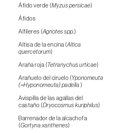
Áfido verde (
Myzus persicae
)
Áfidos
Alfileres (
Agriotes spp.
)
Altisa de la encina (
Altica
quercetorum
)
Araña roja (
Tetranychus urticae
)
Arañuelo del ciruelo (
Yponomeuta
(=Hyponomeuta) padella
)
Avispilla de las agallas del
castaño (
Dryocosmus kuriphilus
)
Barrenador de la alcachofa
(
Gortyna xanthenes
)