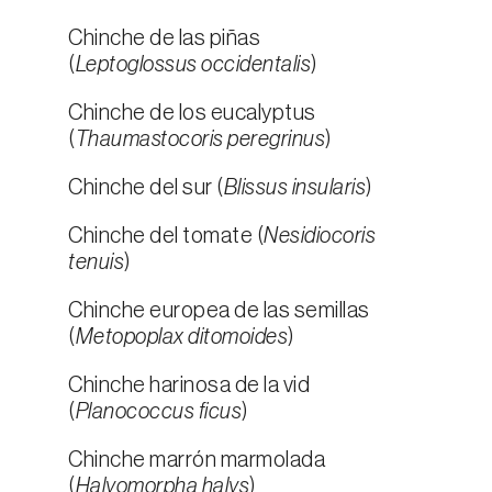
Chinche de las piñas
(
Leptoglossus occidentalis
)
Chinche de los eucalyptus
(
Thaumastocoris peregrinus
)
Chinche del sur (
Blissus insularis
)
Chinche del tomate (
Nesidiocoris
tenuis
)
Chinche europea de las semillas
(
Metopoplax ditomoides
)
Chinche harinosa de la vid
(
Planococcus ficus
)
Chinche marrón marmolada
(
Halyomorpha halys
)