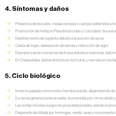
4. Síntomas y daños
Presencia de escudos, masas cerosas o cuerpos adheridos a hoj
Producción de melaza (Pseudococcidae y Coccidae), favoreci
Debilitamiento de la planta debido a la succión de savia.
Caída de hojas, desecación de ramas y reducción de vigor.
Desvalorización comercial de frutos debido a manchas, deform
En Diaspididae, daños directos en los frutos y necrosis en los te
5. Ciclo biológico
Invierno pasado como ninfa o hembra adulta, dependiendo de l
2 a varias generaciones anuales, favorecidas por clima cálido y
Las ninfas móviles surgen en picos estacionales, siendo el pri
Dispersión facilitada por hormigas, viento, aves y movimiento 