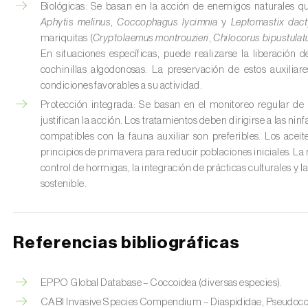
Biológicas:
Se basan en la acción de enemigos naturales qu
Aphytis melinus
,
Coccophagus lycimnia
y
Leptomastix dact
mariquitas (
Cryptolaemus montrouzieri
,
Chilocorus bipustulat
En situaciones específicas, puede realizarse la liberación 
cochinillas algodonosas. La preservación de estos auxiliar
condiciones favorables a su actividad.
Protección integrada:
Se basan en el monitoreo regular de l
justifican la acción. Los tratamientos deben dirigirse a las nin
compatibles con la fauna auxiliar son preferibles. Los acei
principios de primavera para reducir poblaciones iniciales. La 
control de hormigas, la integración de prácticas culturales y 
sostenible.
Referencias bibliográficas
EPPO Global Database – Coccoidea (diversas especies).
CABI Invasive Species Compendium – Diaspididae, Pseudoco