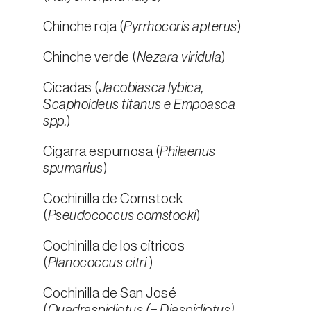
Chinche roja (
Pyrrhocoris apterus
)
Chinche verde (
Nezara viridula
)
Cicadas (
Jacobiasca lybica,
Scaphoideus titanus e Empoasca
spp.
)
Cigarra espumosa (
Philaenus
spumarius
)
Cochinilla de Comstock
(
Pseudococcus comstocki
)
Cochinilla de los cítricos
(
Planococcus citri
)
Cochinilla de San José
(
Quadraspidiotus (= Diaspidiotus)