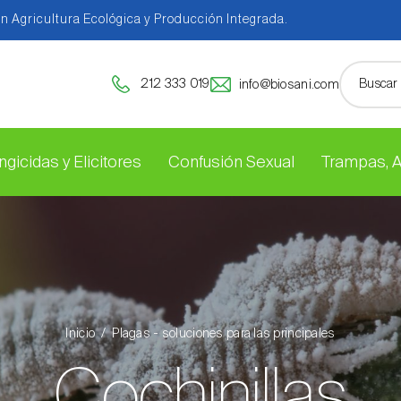
en Agricultura Ecológica y Producción Integrada.
212 333 019
info@biosani.com
ngicidas y Elicitores
Confusión Sexual
Trampas, 
Inicio
Plagas - soluciones para las principales
Cochinillas