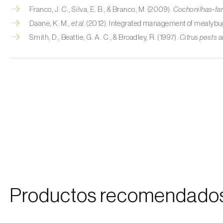
Franco, J. C., Silva, E. B., & Branco, M. (2009).
Cochonilhas‑far
Daane, K. M.,
et al.
(2012). Integrated management of mealybug
Smith, D., Beattie, G. A. C., & Broadley, R. (1997).
Citrus pests a
Productos recomendado