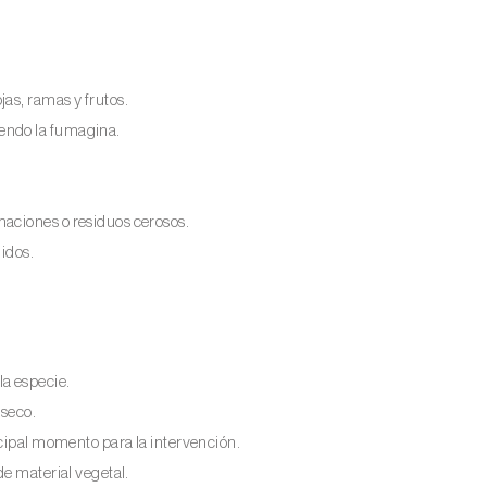
as, ramas y frutos.
endo la fumagina.
aciones o residuos cerosos.
jidos.
a especie.
 seco.
ncipal momento para la intervención.
de material vegetal.