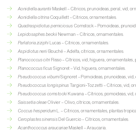
Aonidiella aurantii
Maskell – Cítricos, prunoideas, peral, vid, o
Aonidiella citrina
Coquillett – Cítricos, ornamentales.
Quadraspidiotus perniciosus
Comstock – Pomoideas, prunoide
Lepidosaphes beckii
Newman – Cítricos, ornamentales.
Parlatoria ziziphi
Lucas – Cítricos, ornamentales.
Aspidiotus nerii
Bouché – Adelfa, cítricos, ornamentales.
Planococcus citri
Risso – Cítricos, vid, higuera, ornamentales, 
Planococcus ficus
Signoret – Vid, higuera, ornamentales.
Pseudococcus viburni
Signoret – Pomoideas, prunoideas, vid,
Pseudococcus longispinus
Targioni‑Tozzetti – Cítricos, vid, o
Pseudococcus comstocki
Kuwana – Cítricos, pomoideas, vid,
Saissetia oleae
Olivier – Olivo, cítricos, ornamentales.
Coccus hesperidum
L. – Cítricos, ornamentales, plantas tropic
Ceroplastes sinensis
Del Guercio – Cítricos, ornamentales.
Acanthococcus araucariae
Maskell – Araucaria.