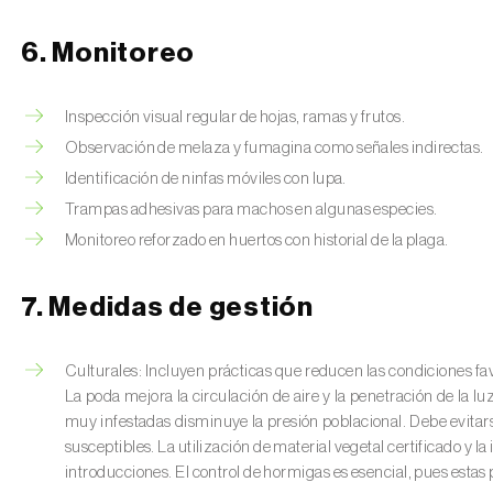
6. Monitoreo
Inspección visual regular de hojas, ramas y frutos.
Observación de melaza y fumagina como señales indirectas.
Identificación de ninfas móviles con lupa.
Trampas adhesivas para machos en algunas especies.
Monitoreo reforzado en huertos con historial de la plaga.
7. Medidas de gestión
Culturales: Incluyen prácticas que reducen las condiciones favor
La poda mejora la circulación de aire y la penetración de la 
muy infestadas disminuye la presión poblacional. Debe evitar
susceptibles. La utilización de material vegetal certificado y l
introducciones. El control de hormigas es esencial, pues estas pr