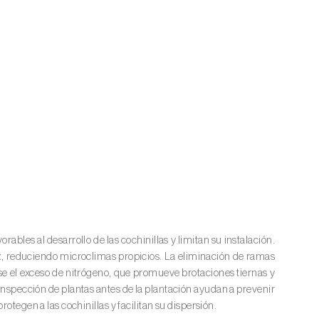
ables al desarrollo de las cochinillas y limitan su instalación.
luz, reduciendo microclimas propicios. La eliminación de ramas
se el exceso de nitrógeno, que promueve brotaciones tiernas y
a inspección de plantas antes de la plantación ayudan a prevenir
otegen a las cochinillas y facilitan su dispersión.