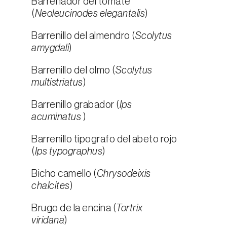
Barrenador del tomate
(
Neoleucinodes elegantalis
)
Barrenillo del almendro (
Scolytus
amygdali
)
Barrenillo del olmo (
Scolytus
multistriatus
)
Barrenillo grabador (
Ips
acuminatus
)
Barrenillo tipografo del abeto rojo
(
Ips typographus
)
Bicho camello (
Chrysodeixis
chalcites
)
Brugo de la encina (
Tortrix
viridana
)