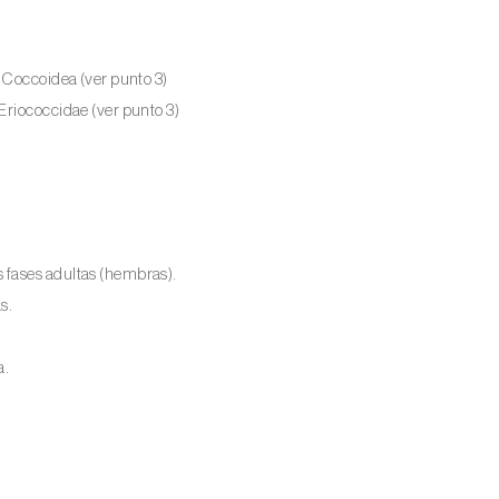
a Coccoidea (ver punto 3)
Eriococcidae (ver punto 3)
 fases adultas (hembras).
s.
a.