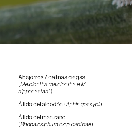
Abejorros / gallinas ciegas
(
Melolontha melolontha e M.
hippocastani
)
Áfido del algodón (
Aphis gossypii
)
Áfido del manzano
(
Rhopalosiphum oxyacanthae
)