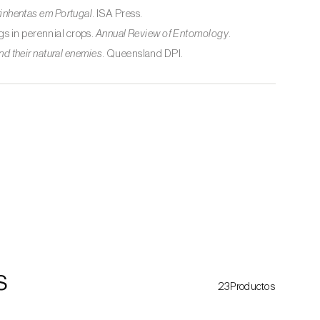
inhentas em Portugal
. ISA Press.
s in perennial crops.
Annual Review of Entomology
.
nd their natural enemies
. Queensland DPI.
s
23Productos