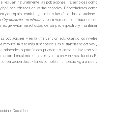
e regulan naturalmente las poblaciones. Parasitoides como
ylopii
son eficaces en varias especies. Depredadores como
us
) y crisópalos contribuyen a la reducción de las poblaciones.
de
Cryptolaemus montrouzieri
en invernaderos o huertos con
es exige evitar insecticidas de amplio espectro y mantener
as poblaciones y en la intervención solo cuando los niveles
fas móviles, la fase más susceptible. Las sustancias selectivas y
tes minerales o parafínicos pueden aplicarse en invierno y a
rotación de sustancias activas ayuda a prevenir resistencias. El
la conservación de auxiliares completan una estrategia eficaz y
ccidae, Coccidae.