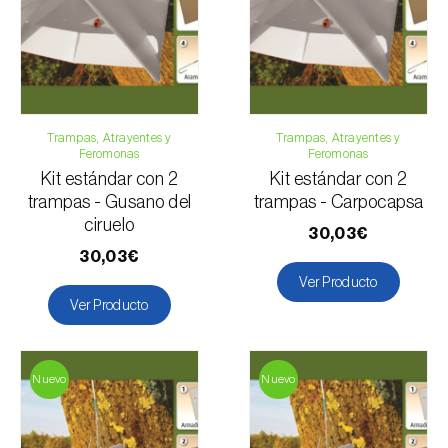
Formulario de contacto
Vid
Trampas, Atrayentes y
Trampas, Atrayentes y
Feromonas
Feromonas
Kit estándar con 2
Kit estándar con 2
trampas - Gusano del
trampas - Carpocapsa
ciruelo
30,03€
30,03€
Ver Producto
Ver Producto
Nuevo
Nuevo