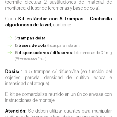
(permite efectuar 2 sustituciones del material de
monitoreo: difusor de feromonas y base de cola).
Cada
Kit estándar con 5 trampas - Cochinilla
algodonosa de la vid
, contiene:
5
trampas delta
;
15
bases de cola
(listas para instalar);
15
dispensadores / difusores
de feromonas de 0,1 mg
(
Planococcus ficus
).
Dosis:
1 a 5 trampas c/ difusor/ha (en función del
objetivo, parcela, densidad del cultivo, época e
intensidad del ataque).
El kit se comercializa reunido en un único envase con
instrucciones de montaje.
Atención:
Se deben utilizar guantes para manipular
el difusor de feromonas tras abrir el envase sellado. La