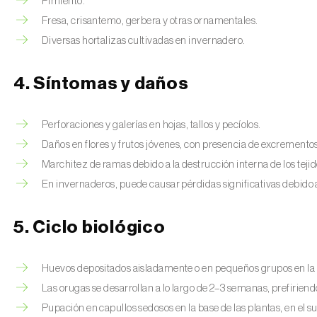
Pimiento.
Fresa, crisantemo, gerbera y otras ornamentales.
Diversas hortalizas cultivadas en invernadero.
4. Síntomas y daños
Perforaciones y galerías en hojas, tallos y pecíolos.
Daños en flores y frutos jóvenes, con presencia de excremento
Marchitez de ramas debido a la destrucción interna de los tejid
En invernaderos, puede causar pérdidas significativas debido 
5. Ciclo biológico
Huevos depositados aisladamente o en pequeños grupos en la v
Las orugas se desarrollan a lo largo de 2–3 semanas, prefirie
Pupación en capullos sedosos en la base de las plantas, en el s