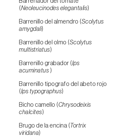
Barrenador del tomate
(
Neoleucinodes elegantalis
)
Barrenillo del almendro (
Scolytus
amygdali
)
Barrenillo del olmo (
Scolytus
multistriatus
)
Barrenillo grabador (
Ips
acuminatus
)
Barrenillo tipografo del abeto rojo
(
Ips typographus
)
Bicho camello (
Chrysodeixis
chalcites
)
Brugo de la encina (
Tortrix
viridana
)