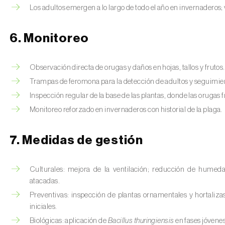
Los adultos emergen a lo largo de todo el año en invernaderos;
6. Monitoreo
Observación directa de orugas y daños en hojas, tallos y frutos.
Trampas de feromona para la detección de adultos y seguimient
Inspección regular de la base de las plantas, donde las oruga
Monitoreo reforzado en invernaderos con historial de la plaga.
7. Medidas de gestión
Culturales: mejora de la ventilación; reducción de humeda
atacadas.
Preventivas: inspección de plantas ornamentales y hortalizas
iniciales.
Biológicas: aplicación de
Bacillus thuringiensis
en fases jóvene