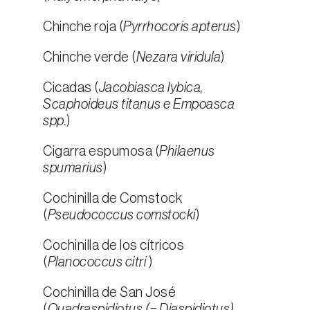
Chinche roja (
Pyrrhocoris apterus
)
Chinche verde (
Nezara viridula
)
Cicadas (
Jacobiasca lybica,
Scaphoideus titanus e Empoasca
spp.
)
Cigarra espumosa (
Philaenus
spumarius
)
Cochinilla de Comstock
(
Pseudococcus comstocki
)
Cochinilla de los cítricos
(
Planococcus citri
)
Cochinilla de San José
(
Quadraspidiotus (= Diaspidiotus)