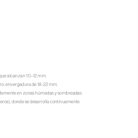
 que alcanzan 10–12 mm.
laro; envergadura de 18–22 mm.
ecuentemente en zonas húmedas y sombreadas.
deros), donde se desarrolla continuamente.