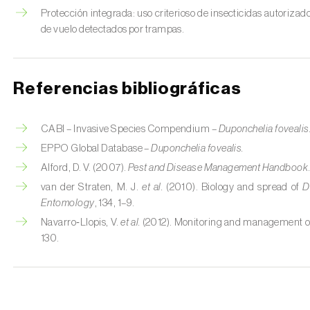
Protección integrada: uso criterioso de insecticidas autorizad
de vuelo detectados por trampas.
Referencias bibliográficas
CABI – Invasive Species Compendium –
Duponchelia fovealis
EPPO Global Database –
Duponchelia fovealis.
Alford, D. V. (2007).
Pest and Disease Management Handbook
van der Straten, M. J.
et al.
(2010). Biology and spread of
D
Entomology
, 134, 1–9.
Navarro‑Llopis, V.
et al.
(2012). Monitoring and management 
130.