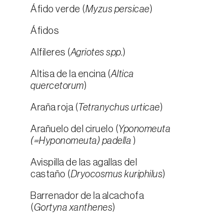
Áfido verde (
Myzus persicae
)
Áfidos
Alfileres (
Agriotes spp.
)
Altisa de la encina (
Altica
quercetorum
)
Araña roja (
Tetranychus urticae
)
Arañuelo del ciruelo (
Yponomeuta
(=Hyponomeuta) padella
)
Avispilla de las agallas del
castaño (
Dryocosmus kuriphilus
)
Barrenador de la alcachofa
(
Gortyna xanthenes
)