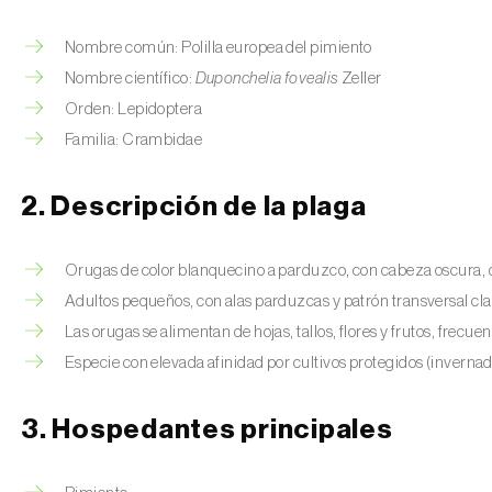
Nombre común: Polilla europea del pimiento
Nombre científico:
Duponchelia fovealis
Zeller
Orden: Lepidoptera
Familia: Crambidae
2. Descripción de la plaga
Orugas de color blanquecino a parduzco, con cabeza oscura,
Adultos pequeños, con alas parduzcas y patrón transversal c
Las orugas se alimentan de hojas, tallos, flores y frutos, fr
Especie con elevada afinidad por cultivos protegidos (inverna
3. Hospedantes principales