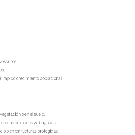
s oscuros.
os.
al rápido crecimiento poblacional.
egetación o en el suelo.
ndo zonas húmedas y abrigadas.
uelo o en estructuras protegidas.