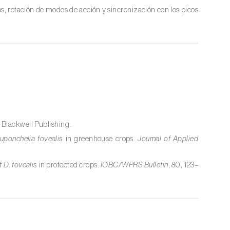
os, rotación de modos de acción y sincronización con los picos
.
. Blackwell Publishing.
uponchelia fovealis
in greenhouse crops.
Journal of Applied
of
D. fovealis
in protected crops.
IOBC/WPRS Bulletin
, 80, 123–