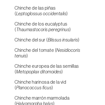
Chinche de las piñas
(
Leptoglossus occidentalis
)
Chinche de los eucalyptus
(
Thaumastocoris peregrinus
)
Chinche del sur (
Blissus insularis
)
Chinche del tomate (
Nesidiocoris
tenuis
)
Chinche europea de las semillas
(
Metopoplax ditomoides
)
Chinche harinosa de la vid
(
Planococcus ficus
)
Chinche marrón marmolada
(
Halyomorpha halys
)