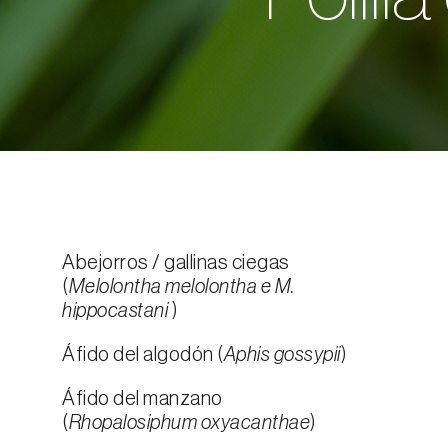
Abejorros / gallinas ciegas
(
Melolontha melolontha e M.
hippocastani
)
Áfido del algodón (
Aphis gossypii
)
Áfido del manzano
(
Rhopalosiphum oxyacanthae
)