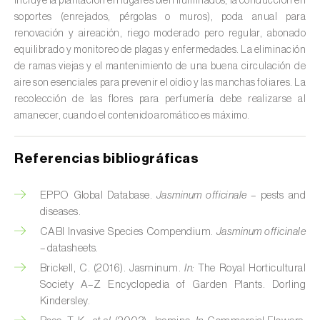
Incluye la plantación en lugares bien iluminados, la conducción en
Cedro (
Cedrus spp.
)
soportes (enrejados, pérgolas o muros), poda anual para
renovación y aireación, riego moderado pero regular, abonado
Centeno (
Secale cereale
)
equilibrado y monitoreo de plagas y enfermedades. La eliminación
de ramas viejas y el mantenimiento de una buena circulación de
Cerezo (
Prunus avium L.
)
aire son esenciales para prevenir el oídio y las manchas foliares. La
recolección de las flores para perfumería debe realizarse al
Chirimoya (
Annona spp.
)
amanecer, cuando el contenido aromático es máximo.
Chirivía (
Pastinaca sativa
)
Referencias bibliográficas
Ciruelo (
Prunus domestica L.
)
EPPO Global Database.
Jasminum officinale
– pests and
Cítricos (
Citrus spp.
)
diseases.
CABI Invasive Species Compendium.
Jasminum officinale
Clavel (
Dianthus caryophyllus
)
– datasheets.
Cocotero (
Cocos nucifera
)
Brickell, C. (2016). Jasminum.
In:
The Royal Horticultural
Society A–Z Encyclopedia of Garden Plants. Dorling
Col (
Brassica oleracea
)
Kindersley.