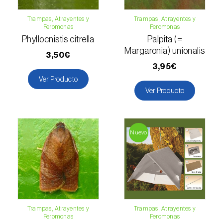
Guisante (
Pisum sativum
)
Trampas, Atrayentes y
Trampas, Atrayentes y
Feromonas
Feromonas
Haba (
Vicia faba
)
Phyllocnistis citrella
Palpita (=
Margaronia) unionalis
Higuera (
Ficus carica
)
3,50€
3,95€
Jazmín (
Jasminum officinale
)
Ver Producto
Ver Producto
Judia común (
Phaseolus vulgaris
)
Judia de ojo negro (
Vigna spp.
)
Nuevo
Kiwi (
Actinidia deliciosa
)
Laurel (
Laurus nobilis
)
Lechuga (
Lactuca sativa
)
Lenteja (
Lens culinaris
)
Trampas, Atrayentes y
Trampas, Atrayentes y
Feromonas
Feromonas