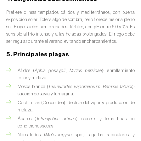
Avena (
Avena sativa
)
Prefiere climas templados cálidos y mediterráneos, con buena
Batata dulce (
Ipomoea batatas
)
exposición solar. Tolera algo de sombra, pero florece mejor a pleno
sol. Exige suelos bien drenados, fértiles, con pH entre 6,0 y 7,5. Es
Begonia (
Hillebrandia sandwicensis e
sensible al frío intenso y a las heladas prolongadas. El riego debe
Begonia spp.
)
ser regular durante el verano, evitando encharcamientos.
Berenjena (
Solanum melongena
)
5. Principales plagas
Berenjena africana (
Solanum aethiopicum
)
Áfidos (
Aphis gossypii
,
Myzus persicae
): enrollamiento
foliar y melaza.
Berro (
Nasturtium officinale
)
Mosca blanca (
Trialeurodes vaporariorum
,
Bemisia tabaci
):
succión de savia y fumagina.
Boj (
Buxus sempervirens L.
)
Cochinillas (Coccoidea): declive del vigor y producción de
Cacahuete (
Arachis hypogaea
)
melaza.
Ácaros (
Tetranychus urticae
): clorosis y telas finas en
Cacaotero (
Theobroma cacao
)
condiciones secas.
Nematodos (
Meloidogyne
spp.): agallas radiculares y
Cafeto (
Coffea spp.
)