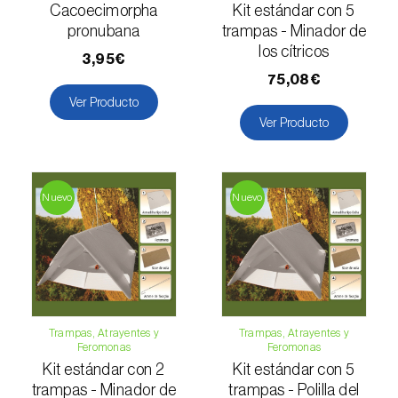
Cacoecimorpha
Kit estándar con 5
Levístico (
Levisticum officinale
)
pronubana
trampas - Minador de
los cítricos
Lichi (
Litchi chinensis
)
3,95€
75,08€
Limón (
Citrus limon
)
Ver Producto
Ver Producto
Lino (
Linum usitatissimum
)
Lulo / Naranjilla (
Solanum quitoense
)
Nuevo
Nuevo
Lúpulo (
Humulus lupulus
)
Macadamia (
Macadamia spp.
)
Madroño (
Arbutus unedo
)
Maíz (
Zea mays
)
Trampas, Atrayentes y
Trampas, Atrayentes y
Feromonas
Feromonas
Mandioca (
Manihot esculenta
)
Kit estándar con 2
Kit estándar con 5
trampas - Minador de
trampas - Polilla del