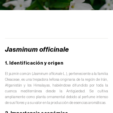
scolymus
)
Alcaravea (
Carum carvi
)
Alcornoque (
Quercus suber
)
Alerce (
Larix spp.
)
Alfalfa (
Medicago sativa
)
Jasminum officinale
Algarrobo (
Ceratonia siliqua
)
1. Identificación y origen
Algodonero (
Gossypium spp.
)
El jazmín común (
Jasminum officinale
L.), perteneciente a la familia
Aliso (
Alnus glutinosa
)
Oleaceae, es una trepadora leñosa originaria de la región de Irán,
Afganistán y los Himalayas, habiéndose difundido por toda la
Almendro (
Prunus dulcis
)
cuenca mediterránea desde la Antigüedad. Se cultiva
ampliamente como planta ornamental debido al perfume intenso
Altramuz (
Lupinus spp.
)
de sus flores y a su valor en la producción de esencias aromáticas.
Ambientes acuáticos (
Pântanos, lagoas,