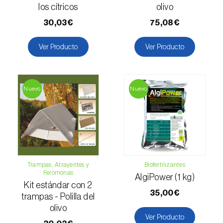
Mango (
Mangifera indica
)
los cítricos
olivo
30,03€
75,08€
Manzano (
Malus domestica
)
Ver Producto
Ver Producto
Maracuyá (
Passiflora edulis
)
Melocotonero (
Prunus persica
)
Nuevo
Nuevo
Melón (
Cucumis melo
)
Melón cantalupo (
Cucumis melo: var.
reticulatus, var. cantalupensis e var. inodorus
)
Membrillero (
Cydonia oblonga
)
Trampas, Atrayentes y
Biofertilizantes
Mijo común (
Panicum miliaceum
)
Feromonas
AlgiPower (1 kg)
Kit estándar con 2
Mijo perla (
Pennisetum glaucum
)
35,00€
trampas - Polilla del
olivo
Morera (
Morus spp.
)
Ver Producto