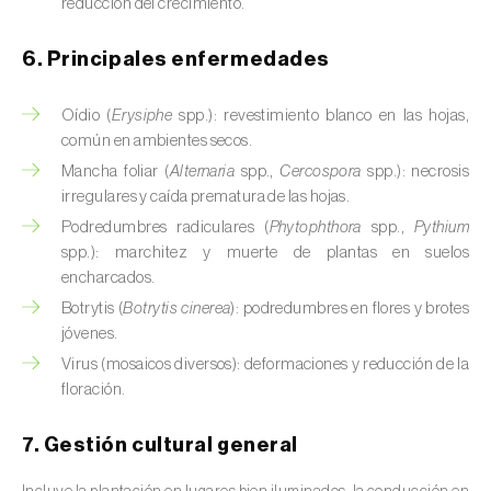
reducción del crecimiento.
Calabacín (
Cucurbita pepo
)
6. Principales enfermedades
Calabaza (
Cucurbita spp.
)
Oídio (
Erysiphe
spp.): revestimiento blanco en las hojas,
Caña de azúcar (
Saccharum spp.
)
común en ambientes secos.
Mancha foliar (
Alternaria
spp.,
Cercospora
spp.): necrosis
Cáñamo / Cannabis (
Cannabis sativa
)
irregulares y caída prematura de las hojas.
Caqui (
Diospyros spp.
)
Podredumbres radiculares (
Phytophthora
spp.,
Pythium
spp.): marchitez y muerte de plantas en suelos
Carambola (
Averrhoa carambola
)
encharcados.
Botrytis (
Botrytis cinerea
): podredumbres en flores y brotes
Carpe europeo (
Carpinus betulus
)
jóvenes.
Virus (mosaicos diversos): deformaciones y reducción de la
Castaño (
Castanea sativa
)
floración.
Cebada (
Hordeum vulgare
)
7. Gestión cultural general
Cebolla (
Allium cepa
)