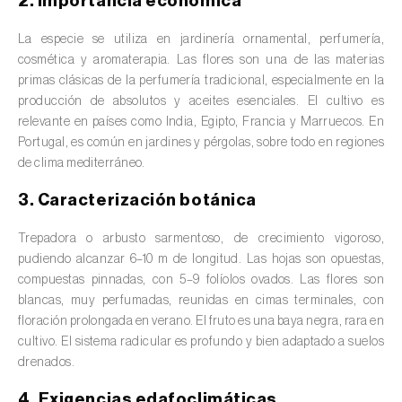
2. Importancia económica
valas, canais, açudes, barragens e estações
de tratamento de águas residuais
)
La especie se utiliza en jardinería ornamental, perfumería,
cosmética y aromaterapia. Las flores son una de las materias
Anacardo (
Anacardium occidentale
)
primas clásicas de la perfumería tradicional, especialmente en la
producción de absolutos y aceites esenciales. El cultivo es
Apio (
Apium graveolens
)
relevante en países como India, Egipto, Francia y Marruecos. En
Portugal, es común en jardines y pérgolas, sobre todo en regiones
Arándano (
Vaccinium spp.
)
de clima mediterráneo.
Áreas no cultivadas (
-
)
3. Caracterización botánica
Aromáticas, condimentarias y medicinales
Trepadora o arbusto sarmentoso, de crecimiento vigoroso,
(
Coriandrum, Petroselinum, Mentha, Ocimum,
pudiendo alcanzar 6–10 m de longitud. Las hojas son opuestas,
Artemisia, Foeniculum, Laurus, Majorana,
compuestas pinnadas, con 5–9 folíolos ovados. Las flores son
Melissa, Pimpinella, Rosmarinus e outras
)
blancas, muy perfumadas, reunidas en cimas terminales, con
floración prolongada en verano. El fruto es una baya negra, rara en
Arroz (
Oryza spp.
)
cultivo. El sistema radicular es profundo y bien adaptado a suelos
drenados.
Avellano (
Corylus avellana L.
)
4. Exigencias edafoclimáticas