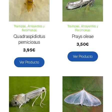
Fresa (
Fragaria spp.
)
Fresno (
Fraxinus spp.
)
Garbanzo (
Cicer arietinum
)
Trampas, Atrayentes y
Trampas, Atrayentes y
Feromonas
Feromonas
Gerbera (
Gerbera
)
Quadraspidiotus
Prays oleae
perniciosus
3,50€
Girasol (
Helianthus annuus
)
3,95€
Ver Producto
Granado (
Punica granatum
)
Ver Producto
Grosellero (
Ribes uva-crispa
)
Grosellero negro (
Ribes nigrum
)
Guayabo (
Psidium guajava
)
Guindilla, chile y rocoto (
Capsicum annuum,
C. frutescens e C. pubescens
)