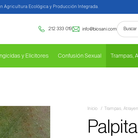
en Agricultura Ecológica y Producción Integrada.
212 333 019
info@biosani.com
ngicidas y Elicitores
Confusión Sexual
Trampas, 
Inicio
Trampas, Atraye
Palpit