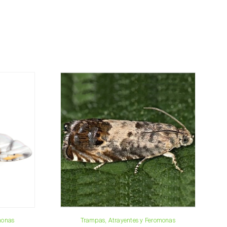
l cliente lo antes posible con la información
 importe total del pedido y los datos para el
a, contáctenos:
33 019
osani.com
contacto
monas
Trampas, Atrayentes y Feromonas