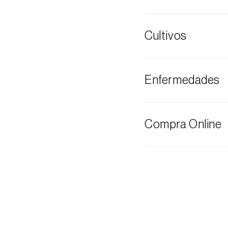
Glifodes del ol
Cultivos
Jazmín
Enfermedades
Madroño
Olivo
Podredumbre g
Compra Online
Los productos Bi
través del carrito
El coste de los 
necesidad y el va