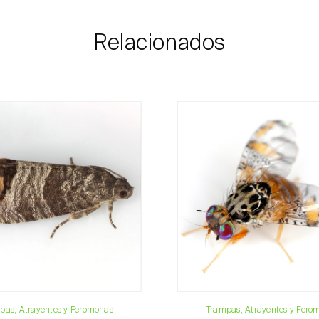
Biosani contacta a
correspondiente al
Relacionados
pago.
Para cualquier dud
Teléfono:
212 3
Email:
info@bi
Formulario de 
pas, Atrayentes y Feromonas
Trampas, Atrayentes y Fero