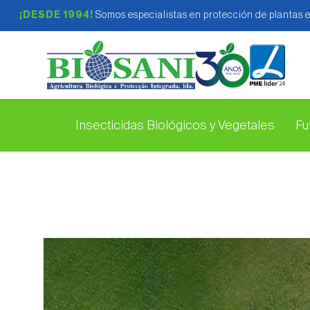
¡DESDE 1994!
Somos especialistas en protección de plantas 
Insecticidas Biológicos y Vegetales
Fu