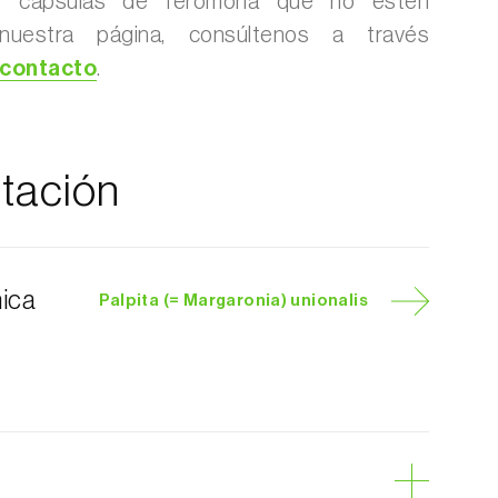
ir cápsulas de feromona que no estén
nuestra página, consúltenos a través
 contacto
.
tación
nica
Palpita (= Margaronia) unionalis