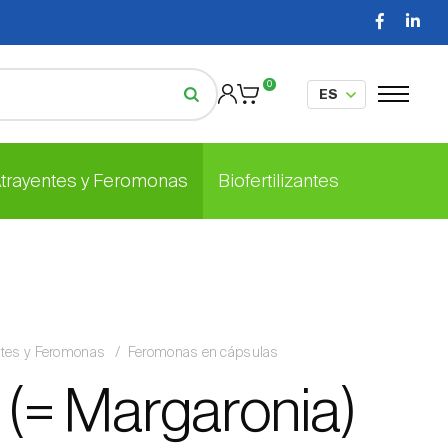
0
Atrayentes y Feromonas
Biofertilizantes
ntes y Feromonas
Feromonas en cápsulas
a (= Margaronia)