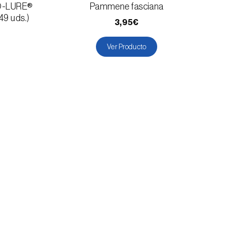
MO-LURE®
Pammene fasciana
 49 uds.)
3,95€
Ver Producto