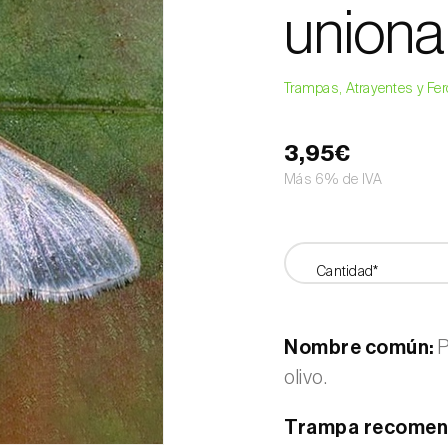
unional
Trampas, Atrayentes y F
3,95€
Más 6% de IVA
Cantidad*
Nombre común:
P
olivo.
Trampa recomen