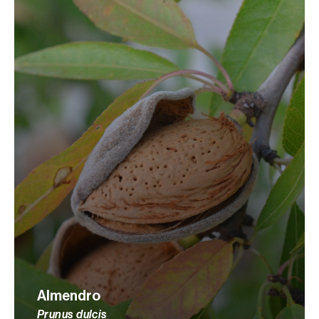
Almendro
Prunus dulcis