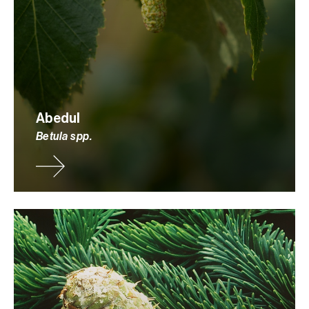
Abedul
Betula spp.