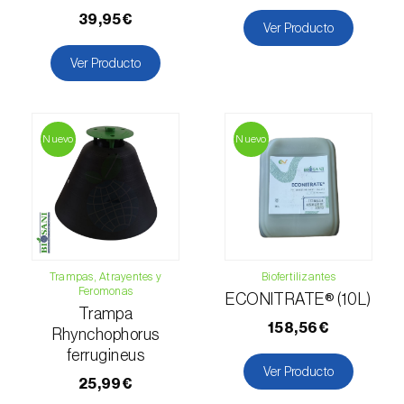
Mango (
Mangifera indica
)
39,95€
Ver Producto
Manzano (
Malus domestica
)
Ver Producto
Maracuyá (
Passiflora edulis
)
Melocotonero (
Prunus persica
)
Nuevo
Nuevo
Melón (
Cucumis melo
)
Melón cantalupo (
Cucumis melo: var.
reticulatus, var. cantalupensis e var. inodorus
)
Membrillero (
Cydonia oblonga
)
Trampas, Atrayentes y
Biofertilizantes
Feromonas
ECONITRATE® (10L)
Mijo común (
Panicum miliaceum
)
Trampa
158,56€
Rhynchophorus
Mijo perla (
Pennisetum glaucum
)
ferrugineus
Ver Producto
25,99€
Morera (
Morus spp.
)