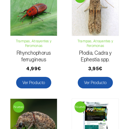
Fresa (
Fragaria spp.
)
Fresno (
Fraxinus spp.
)
Garbanzo (
Cicer arietinum
)
Gerbera (
Gerbera
)
Trampas, Atrayentes y
Trampas, Atrayentes y
Feromonas
Feromonas
Girasol (
Helianthus annuus
)
Rhynchophorus
Plodia, Cadra y
ferrugineus
Ephestia spp.
Granado (
Punica granatum
)
4,99€
3,95€
Grosellero (
Ribes uva-crispa
)
Ver Producto
Ver Producto
Grosellero negro (
Ribes nigrum
)
Guayabo (
Psidium guajava
)
Nuevo
Nuevo
Guindilla, chile y rocoto (
Capsicum annuum,
C. frutescens e C. pubescens
)