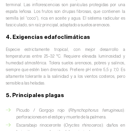
Avena (
Avena sativa
)
terminal. Las inflorescencias son panículas protegidas por una
espata leñosa. Los frutos son drupas fibrosas, que contienen la
Batata dulce (
Ipomoea batatas
)
semilla (el “coco”), rica en aceite y agua. El sistema radicular es
fasciculado, sin raíz principal, adaptado a suelos arenosos.
Begonia (
Hillebrandia sandwicensis e
Begonia spp.
)
4. Exigencias edafoclimáticas
Berenjena (
Solanum melongena
)
Especie estrictamente tropical, con mejor desarrollo a
temperaturas entre 25–32 °C. Requiere elevada luminosidad y
Berenjena africana (
Solanum aethiopicum
)
humedad atmosférica. Tolera suelos arenosos, pobres y salinos,
siempre que estén bien drenados. Prefiere pH entre 5,5 y 7,0. Es
Berro (
Nasturtium officinale
)
altamente tolerante a la salinidad y a los vientos costeros, pero
sensible a las heladas.
Boj (
Buxus sempervirens L.
)
5. Principales plagas
Cacahuete (
Arachis hypogaea
)
Picudo / Gorgojo rojo (
Rhynchophorus ferrugineus
):
Cacaotero (
Theobroma cacao
)
perforaciones en el estipe y muerte de la palmera.
Escarabajo rinoceronte (
Oryctes rhinoceros
): daños en
Cafeto (
Coffea spp.
)