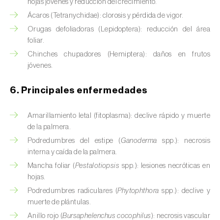
hojas jóvenes y reducción del crecimiento.
Calabacín (
Cucurbita pepo
)
Ácaros (Tetranychidae): clorosis y pérdida de vigor.
Orugas defoliadoras (Lepidoptera): reducción del área
Calabaza (
Cucurbita spp.
)
foliar.
Chinches chupadores (Hemiptera): daños en frutos
Caña de azúcar (
Saccharum spp.
)
jóvenes.
Cáñamo / Cannabis (
Cannabis sativa
)
6. Principales enfermedades
Caqui (
Diospyros spp.
)
Amarillamiento letal (fitoplasma): declive rápido y muerte
Carambola (
Averrhoa carambola
)
de la palmera.
Podredumbres del estipe (
Ganoderma
spp.): necrosis
Carpe europeo (
Carpinus betulus
)
interna y caída de la palmera.
Castaño (
Castanea sativa
)
Mancha foliar (
Pestalotiopsis
spp.): lesiones necróticas en
hojas.
Cebada (
Hordeum vulgare
)
Podredumbres radiculares (
Phytophthora
spp.): declive y
muerte de plántulas.
Cebolla (
Allium cepa
)
Anillo rojo (
Bursaphelenchus cocophilus
): necrosis vascular