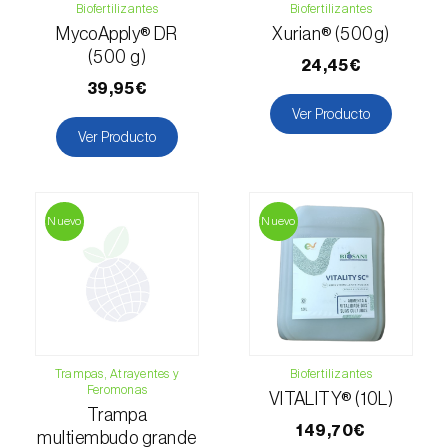
Biofertilizantes
Biofertilizantes
Levístico (
Levisticum officinale
)
MycoApply® DR
Xurian® (500g)
(500 g)
Lichi (
Litchi chinensis
)
24,45€
39,95€
Limón (
Citrus limon
)
Ver Producto
Ver Producto
Lino (
Linum usitatissimum
)
Lulo / Naranjilla (
Solanum quitoense
)
Nuevo
Nuevo
Lúpulo (
Humulus lupulus
)
Macadamia (
Macadamia spp.
)
Madroño (
Arbutus unedo
)
Maíz (
Zea mays
)
Trampas, Atrayentes y
Biofertilizantes
Feromonas
VITALITY® (10L)
Mandioca (
Manihot esculenta
)
Trampa
149,70€
multiembudo grande