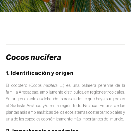
scolymus
)
Alcaravea (
Carum carvi
)
Alcornoque (
Quercus suber
)
Alerce (
Larix spp.
)
Alfalfa (
Medicago sativa
)
Cocos nucifera
Algarrobo (
Ceratonia siliqua
)
1. Identificación y origen
Algodonero (
Gossypium spp.
)
El cocotero (
Cocos nucifera
L.) es una palmera perenne de la
Aliso (
Alnus glutinosa
)
familia Arecaceae, ampliamente distribuida en regiones tropicales.
Su origen exacto es debatido, pero se admite que haya surgido en
Almendro (
Prunus dulcis
)
el Sudeste Asiático y/o en la región Indo‑Pacífica. Es una de las
plantas más emblemáticas de los ecosistemas costeros tropicales y
Altramuz (
Lupinus spp.
)
una de las especies económicamente más importantes del mundo.
Ambientes acuáticos (
Pântanos, lagoas,