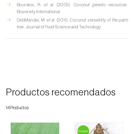
Colza (
Brassica napus
)
Bourdeix, R.
et al.
(2005).
Coconut genetic resources
.
Bioversity International.
Crisantemo (
Chrysanthemum spp.
)
DebMandal, M.
et al.
(2011).
Coconut: versatility of the palm
tree
. Journal of Food Science and Technology.
Drácena (
Dracaena spp.
)
Encina (
Quercus ilex e Quercus rotundifolia
)
Endivia (
Cichorium intybus
)
Espárrago (
Asparagus officinalis
)
Espinaca (
Spinacia oleracea
)
Productos recomendados
Feijoa (
Feijoa sellowiana
)
14Productos
Frambuesa (
Rubus idaeus
)
Frambuesa negra (
Rubus occidentalis
)
Nuevo