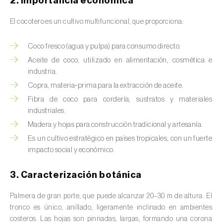
2. Importancia económica
valas, canais, açudes, barragens e estações
de tratamento de águas residuais
)
El cocotero es un cultivo multifuncional, que proporciona:
Anacardo (
Anacardium occidentale
)
Coco fresco (agua y pulpa) para consumo directo.
Aceite de coco, utilizado en alimentación, cosmética e
Apio (
Apium graveolens
)
industria.
Arándano (
Vaccinium spp.
)
Copra, materia‑prima para la extracción de aceite.
Fibra de coco
para cordería, sustratos y materiales
Áreas no cultivadas (
-
)
industriales.
Madera y hojas para construcción tradicional y artesanía.
Aromáticas, condimentarias y medicinales
Es un cultivo estratégico en países tropicales, con un fuerte
(
Coriandrum, Petroselinum, Mentha, Ocimum,
impacto social y económico.
Artemisia, Foeniculum, Laurus, Majorana,
Melissa, Pimpinella, Rosmarinus e outras
)
3. Caracterización botánica
Arroz (
Oryza spp.
)
Palmera de gran porte, que puede alcanzar 20–30 m de altura. El
Avellano (
Corylus avellana L.
)
tronco es único, anillado, ligeramente inclinado en ambientes
costeros. Las hojas son pinnadas, largas, formando una corona