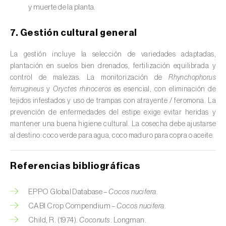
y muerte de la planta.
Cedro (
Cedrus spp.
)
7. Gestión cultural general
Centeno (
Secale cereale
)
La gestión incluye la selección de variedades adaptadas,
Cerezo (
Prunus avium L.
)
plantación en suelos bien drenados, fertilización equilibrada y
Chirimoya (
Annona spp.
)
control de malezas. La monitorización de
Rhynchophorus
ferrugineus
y
Oryctes rhinoceros
es esencial, con eliminación de
Chirivía (
Pastinaca sativa
)
tejidos infestados y uso de trampas con atrayente / feromona. La
prevención de enfermedades del estipe exige evitar heridas y
Ciruelo (
Prunus domestica L.
)
mantener una buena higiene cultural. La cosecha debe ajustarse
al destino: coco verde para agua, coco maduro para copra o aceite.
Cítricos (
Citrus spp.
)
Referencias bibliográficas
Clavel (
Dianthus caryophyllus
)
Cocotero (
Cocos nucifera
)
EPPO Global Database –
Cocos nucifera
.
CABI Crop Compendium –
Cocos nucifera
.
Col (
Brassica oleracea
)
Child, R. (1974).
Coconuts
. Longman.