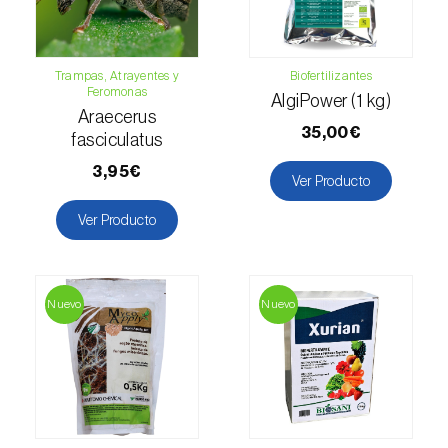
Guisante (
Pisum sativum
)
Haba (
Vicia faba
)
Trampas, Atrayentes y
Biofertilizantes
Feromonas
AlgiPower (1 kg)
Higuera (
Ficus carica
)
Araecerus
35,00€
fasciculatus
Jazmín (
Jasminum officinale
)
3,95€
Ver Producto
Judia común (
Phaseolus vulgaris
)
Ver Producto
Judia de ojo negro (
Vigna spp.
)
Kiwi (
Actinidia deliciosa
)
Nuevo
Nuevo
Laurel (
Laurus nobilis
)
Lechuga (
Lactuca sativa
)
Lenteja (
Lens culinaris
)