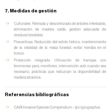
Chinche verde (
Nezara viridula
)
7. Medidas de gestión
Cicadas (
Jacobiasca lybica, Scaphoideus
titanus e Empoasca spp.
)
Culturales: Retirada y descortezado de árboles infestados;
eliminación de madera caída; gestión adecuada de
Cigarra espumosa (
Philaenus spumarius
)
residuos forestales.
Preventivas: Reducción del estrés hídrico; mantenimiento
Cochinilla de Comstock (
Pseudococcus
de la vitalidad de la masa forestal; evitar heridas en el
comstocki
)
tronco.
Protección integrada: Utilización de trampas con
Cochinilla de los cítricos (
Planococcus citri
)
feromonas para monitoreo; intervención solo cuando sea
necesario; prácticas que reduzcan la disponibilidad de
Cochinilla de San José (
Quadraspidiotus (=
madera atractiva.
Diaspidiotus) perniciosus
)
Cochinilla obscura (
Pseudococcus viburni
)
Referencias bibliográficas
Cochinilla roja de los cítricos (
Aonidiella
aurantii
)
CABI Invasive Species Compendium –
Ips typographus
.