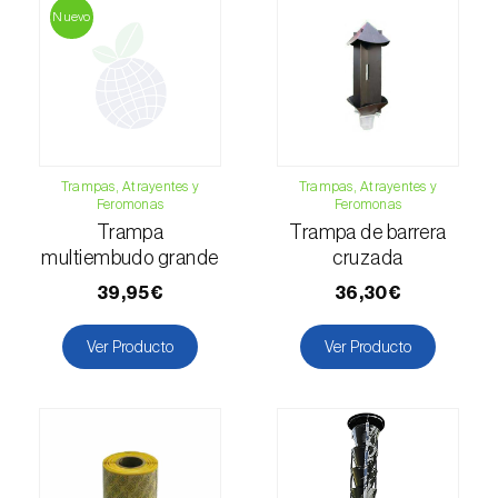
Nuevo
Esbelto latón bruñido (
Thysanoplusia
orichalcea
)
Escama harinosa (
Pseudococcus
longispinus
)
Escarabajo de la patata (
Leptinotarsa
Trampas, Atrayentes y
Trampas, Atrayentes y
decemlineata
)
Feromonas
Feromonas
Trampa
Trampa de barrera
Escarabajo de las ramas del nogal
multiembudo grande
cruzada
(
Pityophthorus juglandis
)
39,95€
36,30€
Escarabajo del frambueso (
Byturus spp.
)
Ver Producto
Ver Producto
Escarabajo descortezador grande del
alerce (
Ips cembrae
)
Escarabajo japonés (
Popillia japonica
)