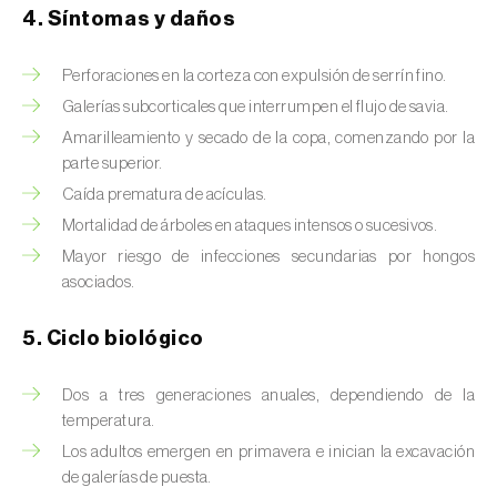
Brugo de la encina (
Tortrix viridana
)
4. Síntomas y daños
Cacoecia de los frutales (
Archips rosana
)
Perforaciones en la corteza con expulsión de serrín fino.
Cantárida (
Lytta vesicatoria
)
Galerías subcorticales que interrumpen el flujo de savia.
Amarilleamiento y secado de la copa, comenzando por la
Capua de los frutos (
Adoxophyes orana
)
parte superior.
Caída prematura de acículas.
Cecidomía destructora (
Mayetiola
destructor
)
Mortalidad de árboles en ataques intensos o sucesivos.
Mayor riesgo de infecciones secundarias por hongos
Ceutorrinco de la col (
Ceutorhynchus
asociados.
quadridens
)
5. Ciclo biológico
Ceutorrinco de los nabos (
Ceutorhynchus
napi
)
Dos a tres generaciones anuales, dependiendo de la
temperatura.
Chinche de la morera (
Pseudaulacaspis
pentagona
)
Los adultos emergen en primavera e inician la excavación
de galerías de puesta.