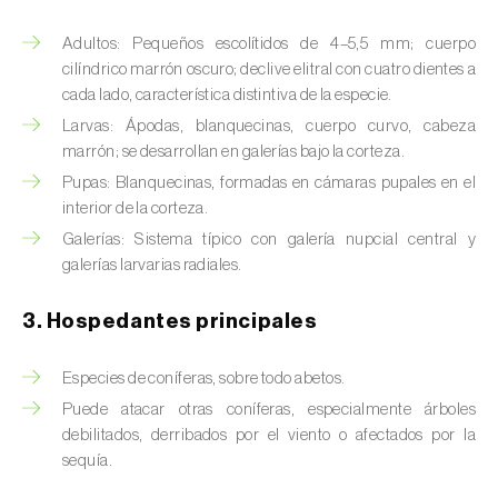
Barrenador del tallo del maíz (
Busseola
fusca
)
Adultos: Pequeños escolítidos de 4–5,5 mm; cuerpo
cilíndrico marrón oscuro; declive elitral con cuatro dientes a
Barrenador del té (
Euwallacea fornicatus, E.
cada lado, característica distintiva de la especie.
fornicatior, E. perbrevis e E. kuroshio
)
Larvas: Ápodas, blanquecinas, cuerpo curvo, cabeza
marrón; se desarrollan en galerías bajo la corteza.
Barrenador del tomate (
Neoleucinodes
elegantalis
)
Pupas: Blanquecinas, formadas en cámaras pupales en el
interior de la corteza.
Barrenillo del almendro (
Scolytus amygdali
)
Galerías: Sistema típico con galería nupcial central y
galerías larvarias radiales.
Barrenillo del olmo (
Scolytus multistriatus
)
3. Hospedantes principales
Barrenillo grabador (
Ips acuminatus
)
Barrenillo tipografo del abeto rojo (
Ips
Especies de coníferas, sobre todo abetos.
typographus
)
Puede atacar otras coníferas, especialmente árboles
debilitados, derribados por el viento o afectados por la
Bicho camello (
Chrysodeixis chalcites
)
sequía.