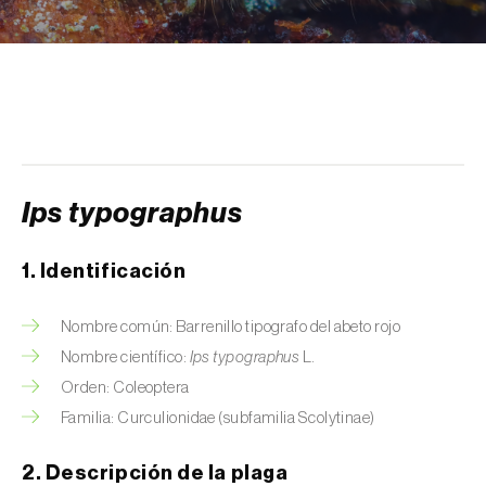
Arañuelo del ciruelo (
Yponomeuta
(=Hyponomeuta) padella
)
Avispilla de las agallas del castaño
(
Dryocosmus kuriphilus
)
Barrenador de la alcachofa (
Gortyna
xanthenes
)
Ips typographus
Barrenador del arroz (
Chilo suppressalis
)
1. Identificación
Barrenador del maíz (
Ostrinia nubilalis
)
Nombre común: Barrenillo tipografo del abeto rojo
Barrenador del melocotón (
Carposina
Nombre científico:
Ips typographus
L.
sasakii (=niponensis)
)
Orden: Coleoptera
Barrenador del tallo de la caña de azúcar
Familia: Curculionidae (subfamilia Scolytinae)
(
Diatraea saccharalis
)
2. Descripción de la plaga