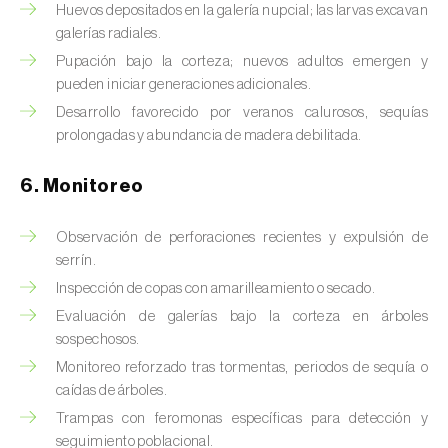
Chinche de las piñas (
Leptoglossus
Huevos depositados en la galería nupcial; las larvas excavan
occidentalis
)
galerías radiales.
Pupación bajo la corteza; nuevos adultos emergen y
Chinche de los eucalyptus (
Thaumastocoris
pueden iniciar generaciones adicionales.
peregrinus
)
Desarrollo favorecido por veranos calurosos, sequías
prolongadas y abundancia de madera debilitada.
Chinche del sur (
Blissus insularis
)
Chinche del tomate (
Nesidiocoris tenuis
)
6. Monitoreo
Chinche europea de las semillas
Observación de perforaciones recientes y expulsión de
(
Metopoplax ditomoides
)
serrín.
Inspección de copas con amarilleamiento o secado.
Chinche harinosa de la vid (
Planococcus
Evaluación de galerías bajo la corteza en árboles
ficus
)
sospechosos.
Chinche marrón marmolada (
Halyomorpha
Monitoreo reforzado tras tormentas, periodos de sequía o
halys
)
caídas de árboles.
Trampas con feromonas específicas para detección y
Chinche roja (
Pyrrhocoris apterus
)
seguimiento poblacional.