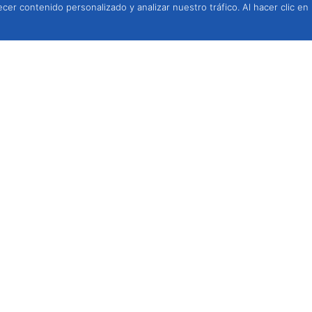
cer contenido personalizado y analizar nuestro tráfico. Al hacer clic en
rotección Integrada, Lda.
, 2950-354 Palmela,
, por contacto telefónico,
4h a 18h.
 fija nacional)
15
(llamada a red móvil nacional)
és del correo
lenando el
formulario de