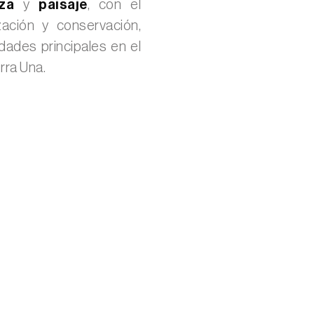
za
y
paisaje
, con el
zación y conservación,
dades principales en el
rra Una.