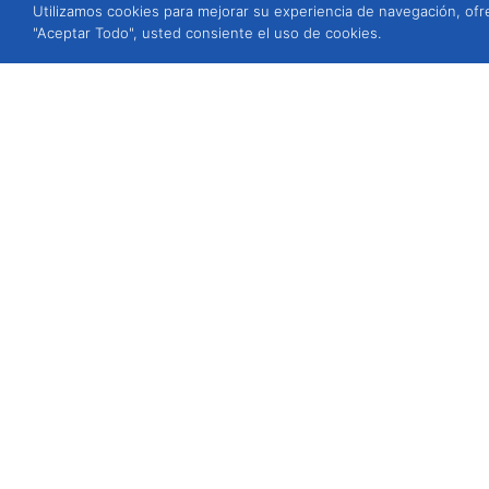
Utilizamos cookies para mejorar su experiencia de navegación, ofre
"Aceptar Todo", usted consiente el uso de cookies.
BIOSANI - Agricultura Ecológica y P
Quinta de São Brás, Serra do Louro
Portugal
ver mapa
Estamos disponibles para atenderle
de lunes a viernes de 9h a 13h y de 1
Tel.: (+351) 212 333 019
(llamada a red
WhatsApp / Móv.: (+351) 964 880 0
También puede contactarnos a trav
electrónico
info@biosani.com
o rel
contacto
.