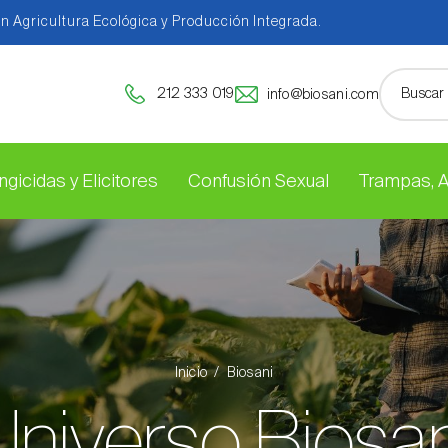
en Agricultura Ecológica y Producción Integrada.
212 333 019
info@biosani.com
ngicidas y Elicitores
Confusión Sexual
Trampas, 
Inicio
Biosani
Universo Biosan