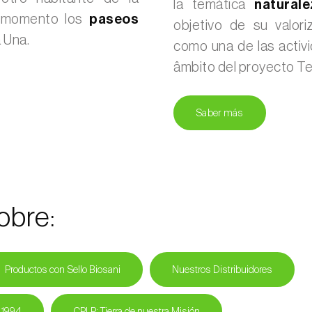
la temática
naturale
e momento los
paseos
objetivo de su valori
 Una.
como una de las activi
âmbito del proyecto Te
Saber más
obre:
Productos con Sello Biosani
Nuestros Distribuidores
 1994
CPLP: Tierra de nuestra Misión