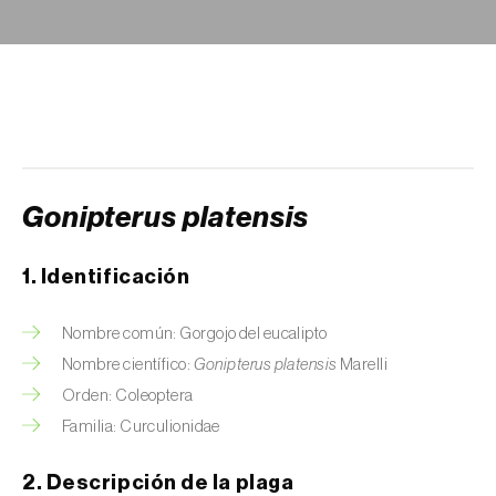
Arañuelo del ciruelo (
Yponomeuta
(=Hyponomeuta) padella
)
Avispilla de las agallas del castaño
(
Dryocosmus kuriphilus
)
Barrenador de la alcachofa (
Gortyna
xanthenes
)
Gonipterus platensis
Barrenador del arroz (
Chilo suppressalis
)
1. Identificación
Barrenador del maíz (
Ostrinia nubilalis
)
Nombre común: Gorgojo del eucalipto
Barrenador del melocotón (
Carposina
Nombre científico:
Gonipterus platensis
Marelli
sasakii (=niponensis)
)
Orden: Coleoptera
Barrenador del tallo de la caña de azúcar
Familia: Curculionidae
(
Diatraea saccharalis
)
2. Descripción de la plaga