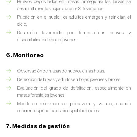
Chinche de las piñas (
Leptoglossus
Huevos depositados en masas protegidas; las larvas se
occidentalis
)
desarrollan en las hojas durante 3–5 semanas.
Pupación en el suelo; los adultos emergen y reinician el
Chinche de los eucalyptus (
Thaumastocoris
ciclo.
peregrinus
)
Desarrollo favorecido por temperaturas suaves y
disponibilidad de hojas jóvenes.
Chinche del sur (
Blissus insularis
)
6. Monitoreo
Chinche del tomate (
Nesidiocoris tenuis
)
Chinche europea de las semillas
Observación de masas de huevos en las hojas.
(
Metopoplax ditomoides
)
Detección de larvas y adultos en hojas jóvenes y brotes.
Evaluación del grado de defoliación, especialmente en
Chinche harinosa de la vid (
Planococcus
masas forestales jóvenes.
ficus
)
Monitoreo reforzado en primavera y verano, cuando
Chinche marrón marmolada (
Halyomorpha
ocurren los principales picos poblacionales.
halys
)
7. Medidas de gestión
Chinche roja (
Pyrrhocoris apterus
)