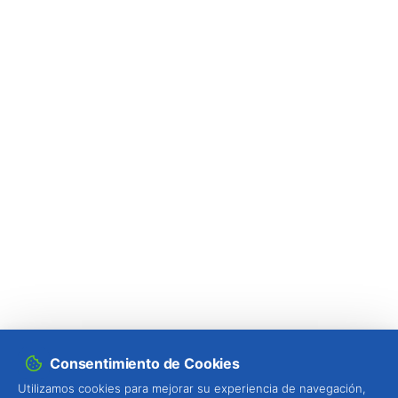
Falso gusano de la fruta (
Thaumatotibia
leucotreta
)
Foracanta o taladro del eucalipto
(
Phoracantha semipunctata e P. recurva
)
Gardama de la remolacha (
Spodoptera
exigua
)
Glifodes del olivo (
Palpita (=Margaronia)
unionalis
)
Gorgojo de la vid (
Otiorhynchus sulcatus
)
Gorgojo del café / cacao (
Araecerus
fasciculatus
)
Consentimiento de Cookies
Gorgojo del eucalipto (
Gonipterus platensis
)
Utilizamos cookies para mejorar su experiencia de navegación,