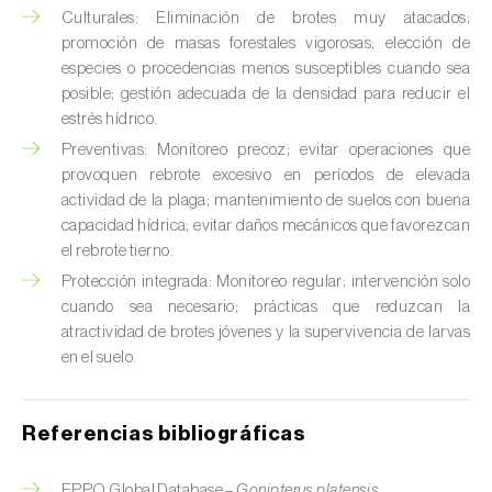
Culturales: Eliminación de brotes muy atacados;
Chinche verde (
Nezara viridula
)
promoción de masas forestales vigorosas; elección de
especies o procedencias menos susceptibles cuando sea
Cicadas (
Jacobiasca lybica, Scaphoideus
posible; gestión adecuada de la densidad para reducir el
titanus e Empoasca spp.
)
estrés hídrico.
Preventivas: Monitoreo precoz; evitar operaciones que
Cigarra espumosa (
Philaenus spumarius
)
provoquen rebrote excesivo en períodos de elevada
Cochinilla de Comstock (
Pseudococcus
actividad de la plaga; mantenimiento de suelos con buena
comstocki
)
capacidad hídrica; evitar daños mecánicos que favorezcan
el rebrote tierno.
Cochinilla de los cítricos (
Planococcus citri
)
Protección integrada: Monitoreo regular; intervención solo
cuando sea necesario; prácticas que reduzcan la
Cochinilla de San José (
Quadraspidiotus (=
atractividad de brotes jóvenes y la supervivencia de larvas
Diaspidiotus) perniciosus
)
en el suelo.
Cochinilla obscura (
Pseudococcus viburni
)
Referencias bibliográficas
Cochinilla roja de los cítricos (
Aonidiella
aurantii
)
EPPO Global Database –
Gonipterus platensis