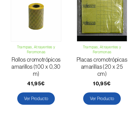
Esbelto latón bruñido (
Thysanoplusia
orichalcea
)
Escama harinosa (
Pseudococcus
longispinus
)
Trampas, Atrayentes y
Trampas, Atrayentes y
Escarabajo de la patata (
Leptinotarsa
Feromonas
Feromonas
decemlineata
)
Rollos cromotrópicos
Placas cromotrópicas
amarillos (100 x 0,30
amarillas (20 x 25
Escarabajo de las ramas del nogal
m)
cm)
(
Pityophthorus juglandis
)
41,95€
10,95€
Escarabajo del frambueso (
Byturus spp.
)
Ver Producto
Ver Producto
Escarabajo descortezador grande del
alerce (
Ips cembrae
)
Escarabajo japonés (
Popillia japonica
)