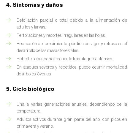
Brugo de la encina (
Tortrix viridana
)
4. Síntomas y daños
Cacoecia de los frutales (
Archips rosana
)
Defoliación parcial o total debido a la alimentación de
Cantárida (
Lytta vesicatoria
)
adultos y larvas.
Perforaciones y recortes irregulares en las hojas.
Capua de los frutos (
Adoxophyes orana
)
Reducción del crecimiento, pérdida de vigor y retraso en el
desarrollo de las masas forestales.
Cecidomía destructora (
Mayetiola
Rebrote secundario frecuente tras ataques intensos.
destructor
)
En ataques severos y repetidos, puede ocurrir mortalidad
Ceutorrinco de la col (
Ceutorhynchus
de árboles jóvenes.
quadridens
)
5. Ciclo biológico
Ceutorrinco de los nabos (
Ceutorhynchus
napi
)
Una a varias generaciones anuales, dependiendo de la
temperatura.
Chinche de la morera (
Pseudaulacaspis
Adultos activos durante gran parte del año, con picos en
pentagona
)
primavera y verano.