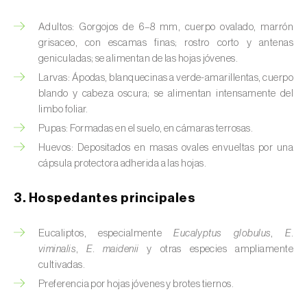
Barrenador del tallo del maíz (
Busseola
fusca
)
Adultos: Gorgojos de 6–8 mm, cuerpo ovalado, marrón
grisaceo, con escamas finas; rostro corto y antenas
Barrenador del té (
Euwallacea fornicatus, E.
geniculadas; se alimentan de las hojas jóvenes.
fornicatior, E. perbrevis e E. kuroshio
)
Larvas: Ápodas, blanquecinas a verde-amarillentas, cuerpo
blando y cabeza oscura; se alimentan intensamente del
Barrenador del tomate (
Neoleucinodes
limbo foliar.
elegantalis
)
Pupas: Formadas en el suelo, en cámaras terrosas.
Barrenillo del almendro (
Scolytus amygdali
)
Huevos: Depositados en masas ovales envueltas por una
cápsula protectora adherida a las hojas.
Barrenillo del olmo (
Scolytus multistriatus
)
3. Hospedantes principales
Barrenillo grabador (
Ips acuminatus
)
Barrenillo tipografo del abeto rojo (
Ips
Eucaliptos, especialmente
Eucalyptus globulus
,
E.
typographus
)
viminalis
,
E. maidenii
y otras especies ampliamente
cultivadas.
Bicho camello (
Chrysodeixis chalcites
)
Preferencia por hojas jóvenes y brotes tiernos.