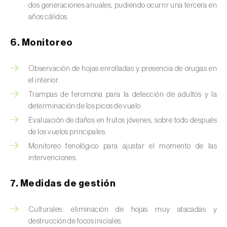
Chinche de las piñas (
Leptoglossus
dos generaciones anuales, pudiendo ocurrir una tercera en
occidentalis
)
años cálidos.
Chinche de los eucalyptus (
Thaumastocoris
6. Monitoreo
peregrinus
)
Observación de hojas enrolladas y presencia de orugas en
Chinche del sur (
Blissus insularis
)
el interior.
Chinche del tomate (
Nesidiocoris tenuis
)
Trampas de feromona para la detección de adultos y la
determinación de los picos de vuelo.
Chinche europea de las semillas
Evaluación de daños en frutos jóvenes, sobre todo después
(
Metopoplax ditomoides
)
de los vuelos principales.
Monitoreo fenológico para ajustar el momento de las
Chinche harinosa de la vid (
Planococcus
intervenciones.
ficus
)
7. Medidas de gestión
Chinche marrón marmolada (
Halyomorpha
halys
)
Culturales: eliminación de hojas muy atacadas y
Chinche roja (
Pyrrhocoris apterus
)
destrucción de focos iniciales.