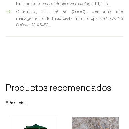
fruit tortrix.
Journal of Applied Entomology
, 111, 1–15.
Cochinillas
Charmillot, P.‑J.
et al.
(2000). Monitoring and
management of tortricid pests in fruit crops.
IOBC/WPRS
Cogollero del maíz (
Spodoptera frugiperda
)
Bulletin
, 23, 45–52.
Cogollero del tomate (
Keiferia lycopersicella
)
Coleópteros de grandes dimensiones
Coleópteros de pequeñas dimensiones
Criocero del espárrago (
Crioceris asparagi e
C. duodecimpunctata
)
Productos recomendados
Cuerado (
Agrotis saucia
)
8Productos
Culebrilla del corcho (
Coroebus undatus
)
Drosófila de alas manchadas (
Drosophila
suzukii
)