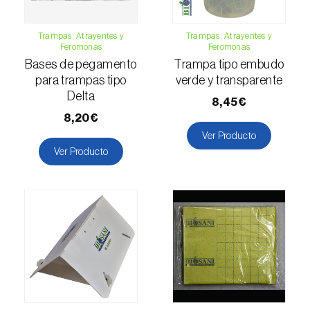
Falso gusano de la fruta (
Thaumatotibia
leucotreta
)
Trampas, Atrayentes y
Trampas, Atrayentes y
Feromonas
Feromonas
Bases de pegamento
Trampa tipo embudo
Foracanta o taladro del eucalipto
para trampas tipo
verde y transparente
(
Phoracantha semipunctata e P. recurva
)
Delta
8,45€
Gardama de la remolacha (
Spodoptera
8,20€
exigua
)
Ver Producto
Ver Producto
Glifodes del olivo (
Palpita (=Margaronia)
unionalis
)
Gorgojo de la vid (
Otiorhynchus sulcatus
)
Gorgojo del café / cacao (
Araecerus
fasciculatus
)
Gorgojo del eucalipto (
Gonipterus platensis
)