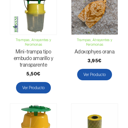
Esbelto latón bruñido (
Thysanoplusia
orichalcea
)
Escama harinosa (
Pseudococcus
longispinus
)
Trampas, Atrayentes y
Trampas, Atrayentes y
Feromonas
Feromonas
Escarabajo de la patata (
Leptinotarsa
Mini-trampa tipo
Adoxophyes orana
decemlineata
)
embudo amarillo y
3,95€
transparente
Escarabajo de las ramas del nogal
(
Pityophthorus juglandis
)
5,50€
Ver Producto
Escarabajo del frambueso (
Byturus spp.
)
Ver Producto
Escarabajo descortezador grande del
alerce (
Ips cembrae
)
Escarabajo japonés (
Popillia japonica
)