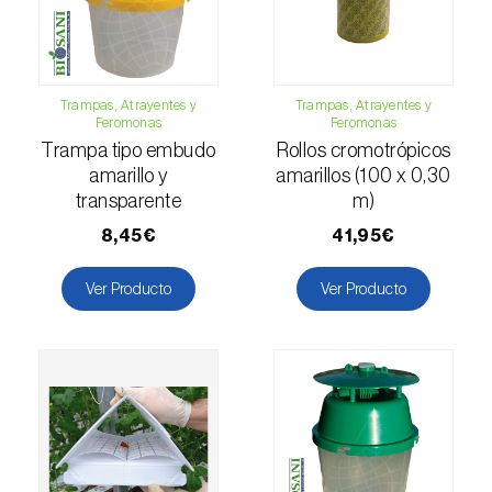
Escarabajo oriental (
Exomala (=Anomala)
orientalis
)
Escarabajo rosado esmeralda (
Cneorhinus
serranoi
)
Trampas, Atrayentes y
Trampas, Atrayentes y
Feromonas
Feromonas
Trampa tipo embudo
Rollos cromotrópicos
Escarabajo tortuga del eucalipto
amarillo y
amarillos (100 x 0,30
(
Trachymela sloanei
)
transparente
m)
Escarabajos capricornio (
Cerambyx cerdo e
8,45€
41,95€
C. welensii
)
Ver Producto
Ver Producto
Escarabajos metálicos barrenadores de la
madera (
Agrilus spp.
)
Escolítidos
Esfinge de la correhuela (
Agrius convolvuli
)
Falena invernal (
Operophtera brumata
)