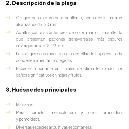
Barrenador del tallo del maíz (
Busseola
2. Descripción de la plaga
fusca
)
Orugas de color verde amarillento, con cabeza marrón,
Barrenador del té (
Euwallacea fornicatus, E.
alcanzando 15–20 mm.
fornicatior, E. perbrevis e E. kuroshio
)
Adultos con alas anteriores de color marrón amarillento,
que presentan patrones transversales más oscuros;
Barrenador del tomate (
Neoleucinodes
envergadura de 18–22 mm.
elegantalis
)
Las orugas construyen refugios enrollando hojas con seda,
Barrenillo del almendro (
Scolytus amygdali
)
donde se alimentan protegidas.
Especie importante en frutales de clima templado, con
Barrenillo del olmo (
Scolytus multistriatus
)
daños significativos en hojas y frutos.
Barrenillo grabador (
Ips acuminatus
)
3. Huéspedes principales
Barrenillo tipografo del abeto rojo (
Ips
typographus
)
Manzano.
Peral, ciruelo, melocotonero y otros prunoídeos
Bicho camello (
Chrysodeixis chalcites
)
y pomoídeos.
Diversas especies arbustivas espontáneas.