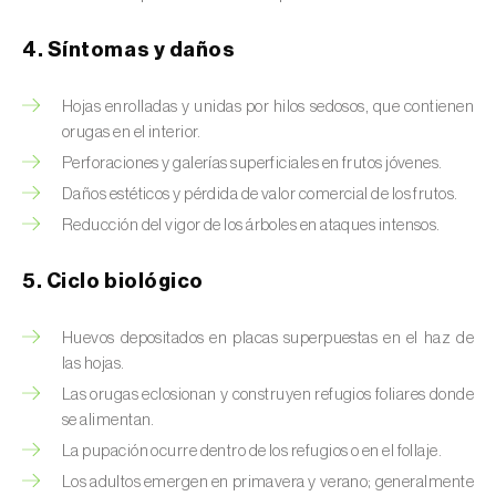
Brugo de la encina (
Tortrix viridana
)
4. Síntomas y daños
Cacoecia de los frutales (
Archips rosana
)
Cantárida (
Lytta vesicatoria
)
Hojas enrolladas y unidas por hilos sedosos, que contienen
orugas en el interior.
Capua de los frutos (
Adoxophyes orana
)
Perforaciones y galerías superficiales en frutos jóvenes.
Daños estéticos y pérdida de valor comercial de los frutos.
Cecidomía destructora (
Mayetiola
destructor
)
Reducción del vigor de los árboles en ataques intensos.
Ceutorrinco de la col (
Ceutorhynchus
5. Ciclo biológico
quadridens
)
Huevos depositados en placas superpuestas en el haz de
Ceutorrinco de los nabos (
Ceutorhynchus
las hojas.
napi
)
Las orugas eclosionan y construyen refugios foliares donde
se alimentan.
Chinche de la morera (
Pseudaulacaspis
pentagona
)
La pupación ocurre dentro de los refugios o en el follaje.
Los adultos emergen en primavera y verano; generalmente