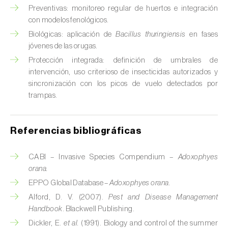
Preventivas: monitoreo regular de huertos e integración
Chinche verde (
Nezara viridula
)
con modelos fenológicos.
Biológicas: aplicación de
Bacillus thuringiensis
en fases
Cicadas (
Jacobiasca lybica, Scaphoideus
jóvenes de las orugas.
titanus e Empoasca spp.
)
Protección integrada: definición de umbrales de
Cigarra espumosa (
Philaenus spumarius
)
intervención, uso criterioso de insecticidas autorizados y
sincronización con los picos de vuelo detectados por
Cochinilla de Comstock (
Pseudococcus
trampas.
comstocki
)
Cochinilla de los cítricos (
Planococcus citri
)
Referencias bibliográficas
Cochinilla de San José (
Quadraspidiotus (=
CABI – Invasive Species Compendium –
Adoxophyes
Diaspidiotus) perniciosus
)
orana.
EPPO Global Database –
Adoxophyes orana.
Cochinilla obscura (
Pseudococcus viburni
)
Alford, D. V. (2007).
Pest and Disease Management
Cochinilla roja de los cítricos (
Aonidiella
Handbook
. Blackwell Publishing.
aurantii
)
Dickler, E.
et al.
(1991). Biology and control of the summer