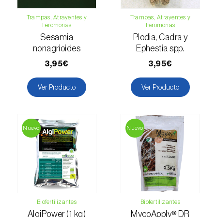
Levístico (
Levisticum officinale
)
Trampas, Atrayentes y
Trampas, Atrayentes y
Feromonas
Feromonas
Lichi (
Litchi chinensis
)
Sesamia
Plodia, Cadra y
nonagrioides
Ephestia spp.
Limón (
Citrus limon
)
3,95€
3,95€
Lino (
Linum usitatissimum
)
Ver Producto
Ver Producto
Lulo / Naranjilla (
Solanum quitoense
)
Lúpulo (
Humulus lupulus
)
Nuevo
Nuevo
Macadamia (
Macadamia spp.
)
Madroño (
Arbutus unedo
)
Maíz (
Zea mays
)
Mandioca (
Manihot esculenta
)
Biofertilizantes
Biofertilizantes
AlgiPower (1 kg)
MycoApply® DR