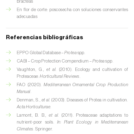
brácteas
Fresa (
Fragaria spp.
)
En flor de corte: poscosecha con soluciones conservantes
Fresno (
Fraxinus spp.
)
adecuadas
Garbanzo (
Cicer arietinum
)
Referencias bibliográficas
Gerbera (
Gerbera
)
EPPO Global Database –
Protea
spp.
Girasol (
Helianthus annuus
)
CABI – Crop Protection Compendium –
Protea
spp.
Granado (
Punica granatum
)
Vaughton, G.,
et al.
(2010). Ecology and cultivation of
Proteaceae.
Horticultural Reviews
.
Grosellero (
Ribes uva-crispa
)
FAO (2020).
Mediterranean Ornamental Crop Production
Manual
.
Grosellero negro (
Ribes nigrum
)
Denman, S.,
et al.
(2003). Diseases of Protea in cultivation.
Acta Horticulturae
.
Guayabo (
Psidium guajava
)
Lamont, B. B.,
et al.
(2011). Proteaceae adaptations to
Guindilla, chile y rocoto (
Capsicum annuum,
nutrient-poor soils.
In:
Plant Ecology in Mediterranean
C. frutescens e C. pubescens
)
Climates
. Springer.