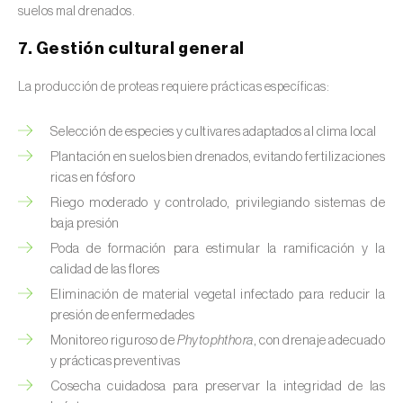
Colza (
Brassica napus
)
suelos mal drenados.
7. Gestión cultural general
Crisantemo (
Chrysanthemum spp.
)
La producción de proteas requiere prácticas específicas:
Drácena (
Dracaena spp.
)
Encina (
Quercus ilex e Quercus rotundifolia
)
Selección de especies y cultivares adaptados al clima local
Plantación en suelos bien drenados, evitando fertilizaciones
Endivia (
Cichorium intybus
)
ricas en fósforo
Riego moderado y controlado, privilegiando sistemas de
Espárrago (
Asparagus officinalis
)
baja presión
Poda de formación para estimular la ramificación y la
Espinaca (
Spinacia oleracea
)
calidad de las flores
Feijoa (
Feijoa sellowiana
)
Eliminación de material vegetal infectado para reducir la
presión de enfermedades
Frambuesa (
Rubus idaeus
)
Monitoreo riguroso de
Phytophthora
, con drenaje adecuado
y prácticas preventivas
Frambuesa negra (
Rubus occidentalis
)
Cosecha cuidadosa para preservar la integridad de las