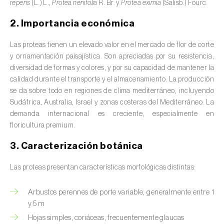
repens
(L.) L.,
Protea neriifolia
R. Br. y
Protea eximia
(Salisb.) Fourc.
valas, canais, açudes, barragens e estações
de tratamento de águas residuais
)
2. Importancia económica
Anacardo (
Anacardium occidentale
)
Las proteas tienen un elevado valor en el mercado de flor de corte
y ornamentación paisajística. Son apreciadas por su resistencia,
Apio (
Apium graveolens
)
diversidad de formas y colores, y por su capacidad de mantener la
calidad durante el transporte y el almacenamiento. La producción
Arándano (
Vaccinium spp.
)
se da sobre todo en regiones de clima mediterráneo, incluyendo
Sudáfrica, Australia, Israel y zonas costeras del Mediterráneo. La
Áreas no cultivadas (
-
)
demanda internacional es creciente, especialmente en
floricultura premium.
Aromáticas, condimentarias y medicinales
(
Coriandrum, Petroselinum, Mentha, Ocimum,
3. Caracterización botánica
Artemisia, Foeniculum, Laurus, Majorana,
Melissa, Pimpinella, Rosmarinus e outras
)
Las proteas presentan características morfológicas distintas:
Arroz (
Oryza spp.
)
Arbustos perennes de porte variable, generalmente entre 1
y 5 m
Avellano (
Corylus avellana L.
)
Hojas simples, coriáceas, frecuentemente glaucas