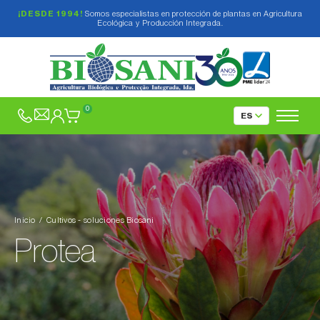
¡DESDE 1994!
Somos especialistas en protección de plantas en Agricultura
Ecológica y Producción Integrada.
Abedul (
Betula spp.
)
Abeto (
Abies spp.
)
0
Acelga (
Beta vulgaris var. cicla
)
Achicoria (
Cichorium spp.
)
Aguacate (
Persea americana
)
Ajo (
Allium sativum
)
Inicio
Cultivos - soluciones Biosani
Albahaca (
Ocimum basilicum
)
Protea
Albaricoquero (
Prunus armeniaca
)
Alcachofa (
Cynara cardunculus subsp.