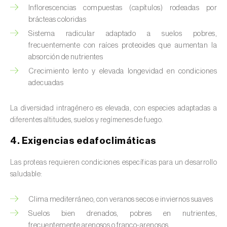
Avena (
Avena sativa
)
Inflorescencias compuestas (capítulos) rodeadas por
brácteas coloridas
Batata dulce (
Ipomoea batatas
)
Sistema radicular adaptado a suelos pobres,
frecuentemente con raíces proteoides que aumentan la
Begonia (
Hillebrandia sandwicensis e
absorción de nutrientes
Begonia spp.
)
Crecimiento lento y elevada longevidad en condiciones
adecuadas
Berenjena (
Solanum melongena
)
Berenjena africana (
Solanum aethiopicum
)
La diversidad intragénero es elevada, con especies adaptadas a
diferentes altitudes, suelos y regímenes de fuego.
Berro (
Nasturtium officinale
)
4. Exigencias edafoclimáticas
Boj (
Buxus sempervirens L.
)
Las proteas requieren condiciones específicas para un desarrollo
saludable:
Cacahuete (
Arachis hypogaea
)
Cacaotero (
Theobroma cacao
)
Clima mediterráneo, con veranos secos e inviernos suaves
Suelos bien drenados, pobres en nutrientes,
Cafeto (
Coffea spp.
)
frecuentemente arenosos o franco-arenosos