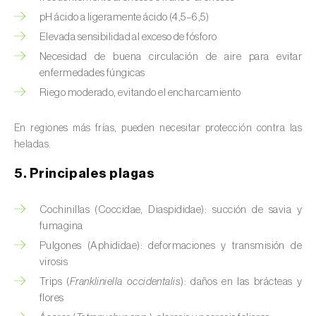
pH ácido a ligeramente ácido (4,5–6,5)
Calabacín (
Cucurbita pepo
)
Elevada sensibilidad al exceso de fósforo
Calabaza (
Cucurbita spp.
)
Necesidad de buena circulación de aire para evitar
enfermedades fúngicas
Caña de azúcar (
Saccharum spp.
)
Riego moderado, evitando el encharcamiento
Cáñamo / Cannabis (
Cannabis sativa
)
En regiones más frías, pueden necesitar protección contra las
Caqui (
Diospyros spp.
)
heladas.
5. Principales plagas
Carambola (
Averrhoa carambola
)
Carpe europeo (
Carpinus betulus
)
Cochinillas (Coccidae, Diaspididae): succión de savia y
fumagina
Castaño (
Castanea sativa
)
Pulgones (Aphididae): deformaciones y transmisión de
virosis
Cebada (
Hordeum vulgare
)
Trips (
Frankliniella occidentalis
): daños en las brácteas y
flores
Cebolla (
Allium cepa
)