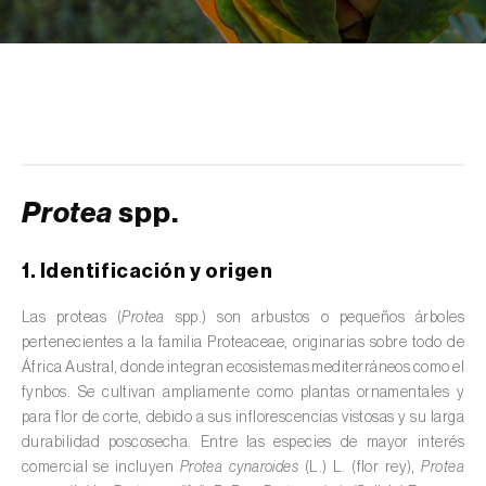
scolymus
)
Alcaravea (
Carum carvi
)
Alcornoque (
Quercus suber
)
Alerce (
Larix spp.
)
Alfalfa (
Medicago sativa
)
Protea
spp.
Algarrobo (
Ceratonia siliqua
)
1. Identificación y origen
Algodonero (
Gossypium spp.
)
Las proteas (
Protea
spp.) son arbustos o pequeños árboles
Aliso (
Alnus glutinosa
)
pertenecientes a la familia Proteaceae, originarias sobre todo de
África Austral, donde integran ecosistemas mediterráneos como el
Almendro (
Prunus dulcis
)
fynbos. Se cultivan ampliamente como plantas ornamentales y
para flor de corte, debido a sus inflorescencias vistosas y su larga
Altramuz (
Lupinus spp.
)
durabilidad poscosecha. Entre las especies de mayor interés
comercial se incluyen
Protea cynaroides
(L.) L. (flor rey),
Protea
Ambientes acuáticos (
Pântanos, lagoas,