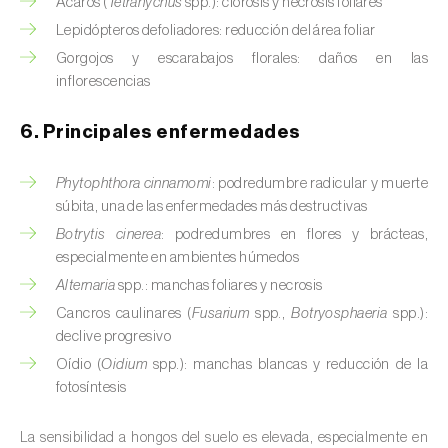
Ácaros (
Tetranychus
spp.): clorosis y necrosis foliares
Cedro (
Cedrus spp.
)
Lepidópteros defoliadores: reducción del área foliar
Gorgojos y escarabajos florales: daños en las
Centeno (
Secale cereale
)
inflorescencias
Cerezo (
Prunus avium L.
)
6. Principales enfermedades
Chirimoya (
Annona spp.
)
Phytophthora cinnamomi
: podredumbre radicular y muerte
Chirivía (
Pastinaca sativa
)
súbita, una de las enfermedades más destructivas
Botrytis cinerea
: podredumbres en flores y brácteas,
Ciruelo (
Prunus domestica L.
)
especialmente en ambientes húmedos
Cítricos (
Citrus spp.
)
Alternaria
spp.: manchas foliares y necrosis
Cancros caulinares (
Fusarium
spp.,
Botryosphaeria
spp.):
Clavel (
Dianthus caryophyllus
)
declive progresivo
Oídio (
Oidium
spp.): manchas blancas y reducción de la
Cocotero (
Cocos nucifera
)
fotosíntesis
Col (
Brassica oleracea
)
La sensibilidad a hongos del suelo es elevada, especialmente en