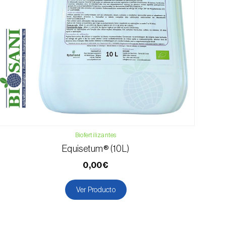
Biofertilizantes
Equisetum® (10L)
0,00€
Ver Producto