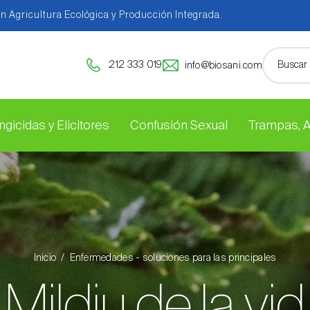
en Agricultura Ecológica y Producción Integrada.
212 333 019
info@biosani.com
ngicidas y Elicitores
Confusión Sexual
Trampas, 
Inicio
Enfermedades - soluciones para las principales
Mildiu de la vid