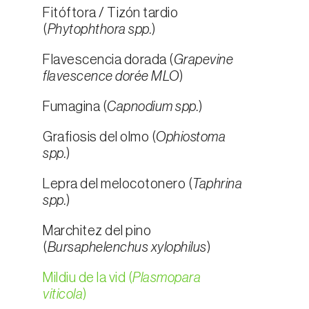
Fitóftora / Tizón tardio
(
Phytophthora spp.
)
Flavescencia dorada (
Grapevine
flavescence dorée MLO
)
Fumagina (
Capnodium spp.
)
Grafiosis del olmo (
Ophiostoma
spp.
)
Lepra del melocotonero (
Taphrina
spp.
)
Marchitez del pino
(
Bursaphelenchus xylophilus
)
Mildiu de la vid (
Plasmopara
viticola
)