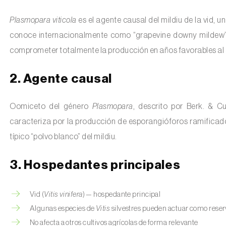
Plasmopara viticola
es el agente causal del mildiu de la vid, 
conoce internacionalmente como “grapevine downy mildew”.
comprometer totalmente la producción en años favorables al
2. Agente causal
Oomiceto del género
Plasmopara
, descrito por Berk. & C
caracteriza por la producción de esporangióforos ramificado
típico “polvo blanco” del mildiu.
3. Hospedantes principales
Vid (
Vitis vinifera
) — hospedante principal
Algunas especies de
Vitis
silvestres pueden actuar como reser
No afecta a otros cultivos agrícolas de forma relevante