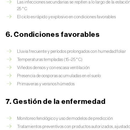
Las infecciones secundarias se repiten a lo largo de la estació
25 °C
El ciclo es rápido y explosivo en condiciones favorables
6. Condiciones favorables
Lluvia frecuente y períodos prolongados con humedad foliar
Temperaturas templadas (15–25 °C)
Viñedos densos y con escasa ventilación
Presencia de oosporas acumuladas en el suelo
Primaveras y veranos húmedos
7. Gestión de la enfermedad
Monitoreo fenológico y uso de modelos de predicción
Tratamientos preventivos con productos autorizados, ajustados