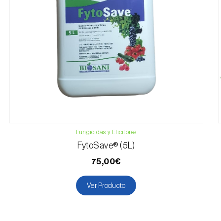
Fungicidas y Elicitores
FytoSave® (5L)
75,00€
Ver Producto