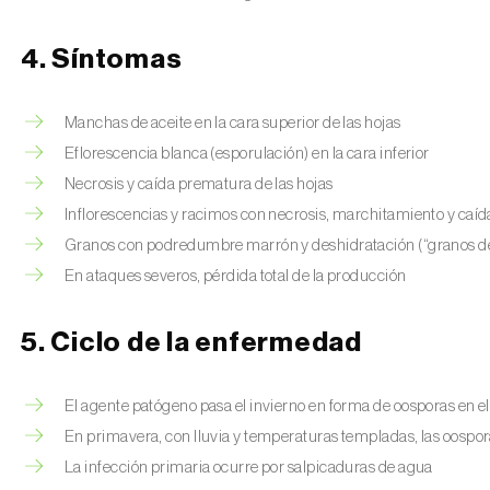
4. Síntomas
Manchas de aceite en la cara superior de las hojas
Eflorescencia blanca (esporulación) en la cara inferior
Necrosis y caída prematura de las hojas
Inflorescencias y racimos con necrosis, marchitamiento y caíd
Granos con podredumbre marrón y deshidratación (“granos de
En ataques severos, pérdida total de la producción
5. Ciclo de la enfermedad
El agente patógeno pasa el invierno en forma de oosporas en el 
En primavera, con lluvia y temperaturas templadas, las oospo
La infección primaria ocurre por salpicaduras de agua