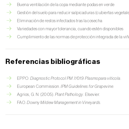
Buena ventilación de la copa mediante podas en verde
Gestión del suelo para reducir salpicaduras (cubiertas vegetal
Eliminación de restos infectados tras la cosecha
Variedades con mayor tolerancia, cuando estén disponibles
Cumplimiento de las normas de protección integrada de la viñ
Referencias bibliográficas
EPPO.
Diagnostic Protocol PM 7/019: Plasmopara viticola
.
European Commission.
IPM Guidelines for Grapevine
.
Agrios, G. N. (2005).
Plant Pathology
. Elsevier.
FAO.
Downy Mildew Management in Vineyards
.