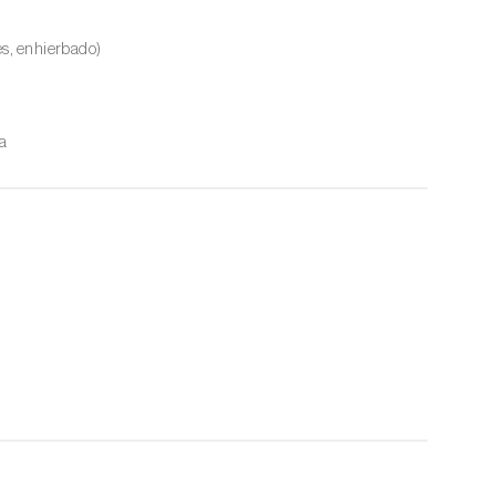
es, enhierbado)
a