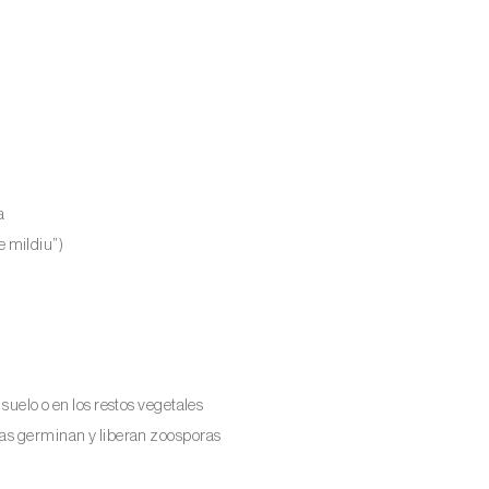
a
 mildiu”)
suelo o en los restos vegetales
ras germinan y liberan zoosporas