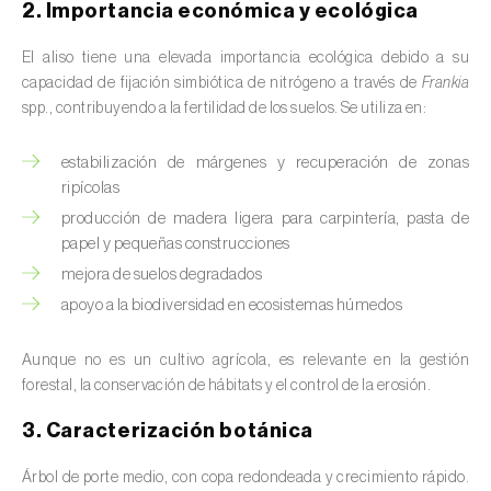
2. Importancia económica y ecológica
valas, canais, açudes, barragens e estações
de tratamento de águas residuais
)
El aliso tiene una elevada importancia ecológica debido a su
capacidad de fijación simbiótica de nitrógeno a través de
Frankia
Anacardo (
Anacardium occidentale
)
spp., contribuyendo a la fertilidad de los suelos. Se utiliza en:
Apio (
Apium graveolens
)
estabilización de márgenes y recuperación de zonas
Arándano (
Vaccinium spp.
)
ripícolas
producción de madera ligera para carpintería, pasta de
Áreas no cultivadas (
-
)
papel y pequeñas construcciones
mejora de suelos degradados
Aromáticas, condimentarias y medicinales
apoyo a la biodiversidad en ecosistemas húmedos
(
Coriandrum, Petroselinum, Mentha, Ocimum,
Artemisia, Foeniculum, Laurus, Majorana,
Melissa, Pimpinella, Rosmarinus e outras
)
Aunque no es un cultivo agrícola, es relevante en la gestión
forestal, la conservación de hábitats y el control de la erosión.
Arroz (
Oryza spp.
)
3. Caracterización botánica
Avellano (
Corylus avellana L.
)
Árbol de porte medio, con copa redondeada y crecimiento rápido.