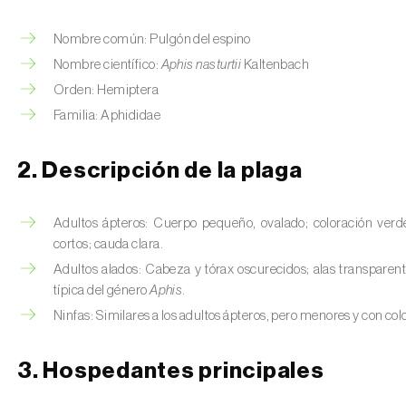
Nombre común: Pulgón del espino
Nombre científico:
Aphis nasturtii
Kaltenbach
Orden: Hemiptera
Familia: Aphididae
2. Descripción de la plaga
Adultos ápteros: Cuerpo pequeño, ovalado; coloración verd
cortos; cauda clara.
Adultos alados: Cabeza y tórax oscurecidos; alas transparen
típica del género
Aphis
.
Ninfas: Similares a los adultos ápteros, pero menores y con co
3. Hospedantes principales