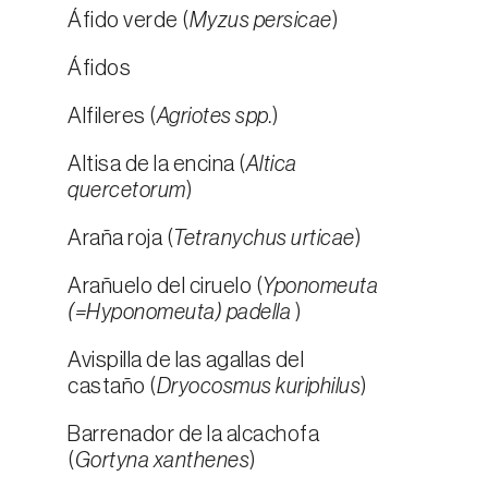
Áfido verde (
Myzus persicae
)
Áfidos
Alfileres (
Agriotes spp.
)
Altisa de la encina (
Altica
quercetorum
)
Araña roja (
Tetranychus urticae
)
Arañuelo del ciruelo (
Yponomeuta
(=Hyponomeuta) padella
)
Avispilla de las agallas del
castaño (
Dryocosmus kuriphilus
)
Barrenador de la alcachofa
(
Gortyna xanthenes
)