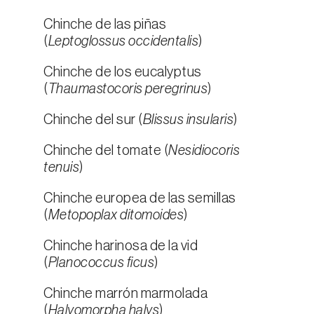
Chinche de las piñas
(
Leptoglossus occidentalis
)
Chinche de los eucalyptus
(
Thaumastocoris peregrinus
)
Chinche del sur (
Blissus insularis
)
Chinche del tomate (
Nesidiocoris
tenuis
)
Chinche europea de las semillas
(
Metopoplax ditomoides
)
Chinche harinosa de la vid
(
Planococcus ficus
)
Chinche marrón marmolada
(
Halyomorpha halys
)