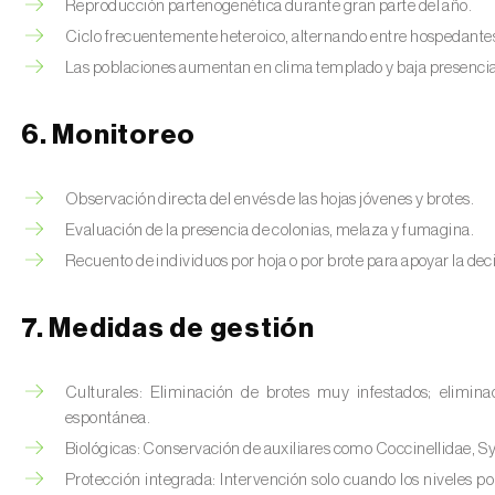
Reproducción partenogenética durante gran parte del año.
Ciclo frecuentemente heteroico, alternando entre hospedantes
Las poblaciones aumentan en clima templado y baja presencia 
6. Monitoreo
Observación directa del envés de las hojas jóvenes y brotes.
Evaluación de la presencia de colonias, melaza y fumagina.
Recuento de individuos por hoja o por brote para apoyar la dec
7. Medidas de gestión
Culturales: Eliminación de brotes muy infestados; elimina
espontánea.
Biológicas: Conservación de auxiliares como Coccinellidae, Sy
Protección integrada: Intervención solo cuando los niveles pob