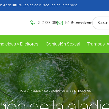
en Agricultura Ecológica y Producción Integrada.
212 333 019
info@biosani.com
ngicidas y Elicitores
Confusión Sexual
Trampas, 
Inicio
Plagas - soluciones para las principales
gón de la aladi