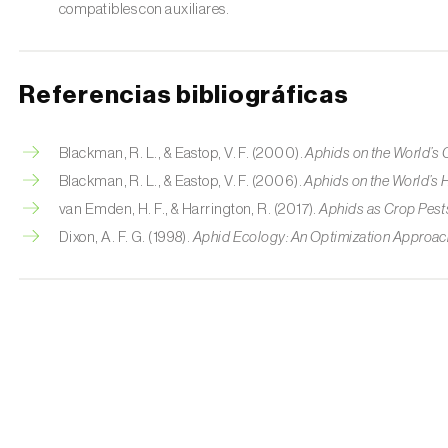
compatibles con auxiliares.
Referencias bibliográficas
Blackman, R. L., & Eastop, V. F. (2000).
Aphids on the World’s 
Blackman, R. L., & Eastop, V. F. (2006).
Aphids on the World’s
van Emden, H. F., & Harrington, R. (2017).
Aphids as Crop Pest
Dixon, A. F. G. (1998).
Aphid Ecology: An Optimization Approac