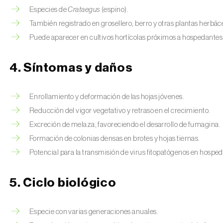
Especies de
Crataegus
(espino).
También registrado en grosellero, berro y otras plantas herbác
Puede aparecer en cultivos hortícolas próximos a hospedantes
4. Síntomas y daños
Enrollamiento y deformación de las hojas jóvenes.
Reducción del vigor vegetativo y retraso en el crecimiento.
Excreción de melaza, favoreciendo el desarrollo de fumagina.
Formación de colonias densas en brotes y hojas tiernas.
Potencial para la transmisión de virus fitopatógenos en hospe
5. Ciclo biológico
Especie con varias generaciones anuales.