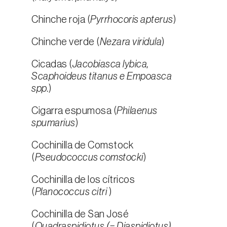
Chinche roja (
Pyrrhocoris apterus
)
Chinche verde (
Nezara viridula
)
Cicadas (
Jacobiasca lybica,
Scaphoideus titanus e Empoasca
spp.
)
Cigarra espumosa (
Philaenus
spumarius
)
Cochinilla de Comstock
(
Pseudococcus comstocki
)
Cochinilla de los cítricos
(
Planococcus citri
)
Cochinilla de San José
(
Quadraspidiotus (= Diaspidiotus)