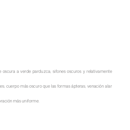
e oscura a verde parduzca; sifones oscuros y relativamente
tes; cuerpo más oscuro que las formas ápteras; venación alar
loración más uniforme.