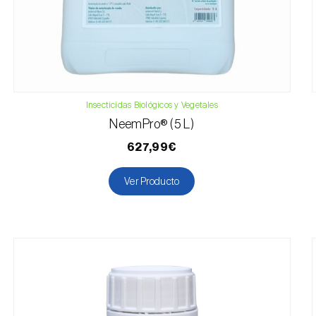
Insecticidas Biológicos y Vegetales
NeemPro® (5 L)
627,99€
Ver Producto