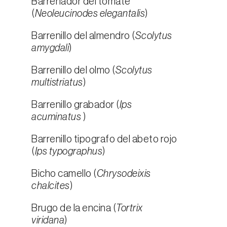
Barrenador del tomate
(
Neoleucinodes elegantalis
)
Barrenillo del almendro (
Scolytus
amygdali
)
Barrenillo del olmo (
Scolytus
multistriatus
)
Barrenillo grabador (
Ips
acuminatus
)
Barrenillo tipografo del abeto rojo
(
Ips typographus
)
Bicho camello (
Chrysodeixis
chalcites
)
Brugo de la encina (
Tortrix
viridana
)