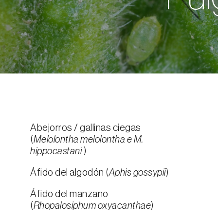
Abejorros / gallinas ciegas
(
Melolontha melolontha e M.
hippocastani
)
Áfido del algodón (
Aphis gossypii
)
Áfido del manzano
(
Rhopalosiphum oxyacanthae
)