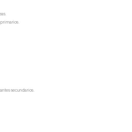
eas.
 primarios.
dantes secundarios.