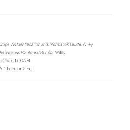
Crops: An Identification and Information Guide
. Wiley.
 Herbaceous Plants and Shrubs
. Wiley.
s
(2nd ed.). CABI.
h
. Chapman & Hall.