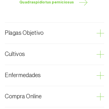
Quadraspidiotus perniciosus
Plagas Objetivo
Cochinilla de San José
Cultivos
Cochinillas
Aguacate
Enfermedades
Ciruelo
Almendro
Morera
Fumagina
Compra Online
Aromáticas, condimentarias y medicinales
Podredumbre gris
Avellano
Virus