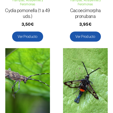
Trampas, Atrayentes y
Arándano
Trampas, Atrayentes y
Feromonas
Feromonas
Níspero
Cydia pomonella (1 a 49
Cacoecimorpha
Nogal
uds.)
pronubana
Olivo
3,50€
3,95€
Mijo común
Peral
Ver Producto
Ver Producto
Melocotonero
Pino
Pino piñonero
Granado
Rosal
Pomelo
Vid