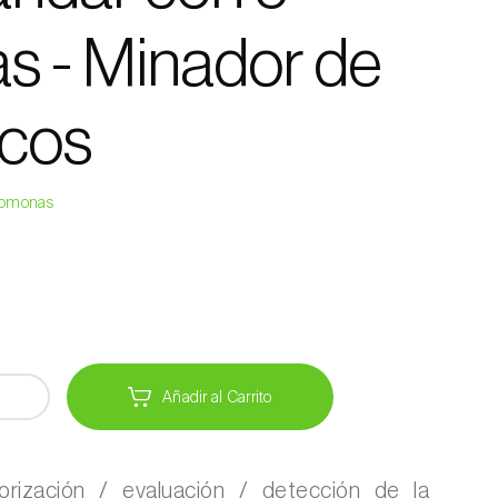
s - Minador de
ricos
eromonas
Añadir al Carrito
torización / evaluación / detección de la