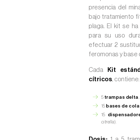
presencia del min
bajo tratamiento fi
plaga. El kit se h
para su uso dura
efectuar 2 sustitu
feromonas y base d
Cada
Kit están
cítricos
, contiene:
5
trampas delta
;
15
bases de cola
15
dispensadore
citrella
).
Dosis:
1 a 5 tramp