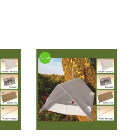
l cliente lo antes posible con la información
 importe total del pedido y los datos para el
a, contáctenos:
33 019
Nuevo
osani.com
contacto