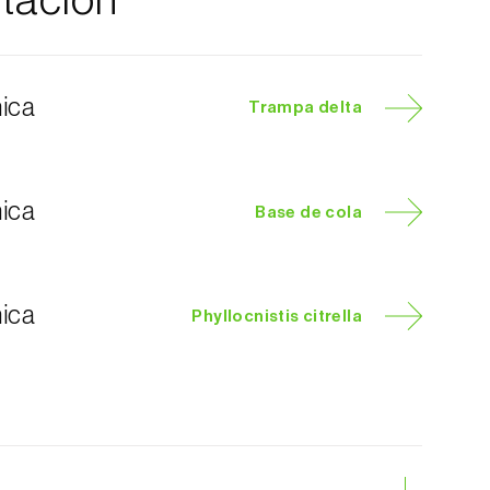
tación
nica
Trampa delta
nica
Base de cola
nica
Phyllocnistis citrella