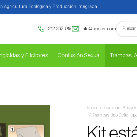
en Agricultura Ecológica y Producción Integrada.
212 333 019
info@biosani.com
ngicidas y Elicitores
Confusión Sexual
Trampas, 
Inicio
Trampas, Atraye
Trampas tipo Delta, ti
Kit es