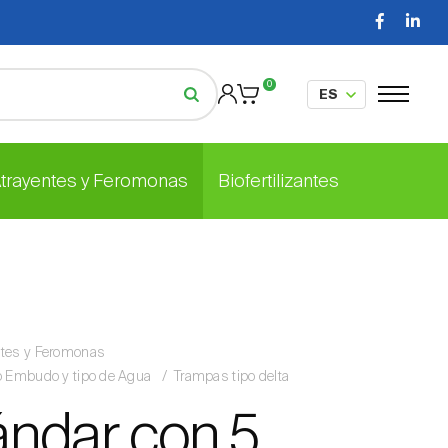
0
Atrayentes y Feromonas
Biofertilizantes
ntes y Feromonas
po Embudo y tipo de Agua
Trampas tipo delta
tándar con 5