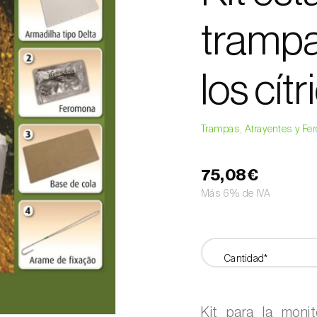
trampa
los cít
Trampas, Atrayentes y F
75,08€
Más 6% de IVA
Cantidad*
Kit para la moni