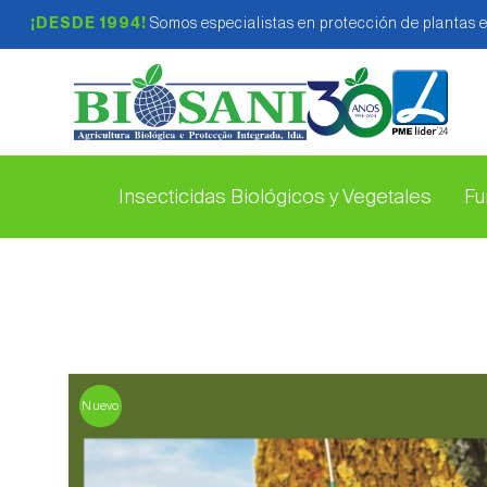
¡DESDE 1994!
Somos especialistas en protección de plantas 
Insecticidas Biológicos y Vegetales
Fu
Nuevo