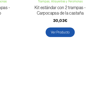
monas
Trampas, Atrayentes y Feromonas
mpas -
Kit estándar con 2 trampas -
o
Carpocapsa de la castaña
30,03€
Ver Producto