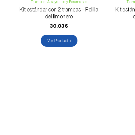
Trampas, Atrayentes y Feromonas
Tram
Kit estándar con 2 trampas - Polilla
Kit están
del limonero
d
30,03€
Ver Producto